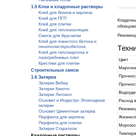
1.5 Клеи и кладочные растворы
Клей для блоков и кирпича
Клей для ПГП
Кладочны
Клей для плитки
облицово
Клей для теплоизоляции
Рекоменд
Смеси для брусчатки
Клей для ячеистого бетона и
пенополистеролбетона
Техн
Клей для гипсокартона и
пазогребневых плит
Цвет
Крестики для плитки
Марочна
Строительные смеси
Прочност
1.6 Затирки
Затирки Вебер
Прочнос
Затирки Киилто
Водоуде
Затирки Литокол
Основит и Индастро Эпоксидные
Расход в
затирки
Рекомен
Основит Цементная затирка
Перфекта для кирпича
Жизнесп
Перфекта для плитки
Морозос
Затирки Старатели
Темпера
Кладочные растворы