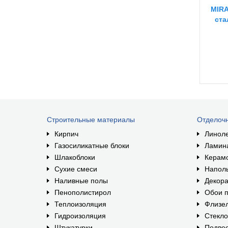
MIRA
ста
Строительные материалы
Отделоч
Кирпич
Линол
Газосиликатные блоки
Ламин
Шлакоблоки
Керам
Сухие смеси
Наполь
Наливные полы
Декора
Пенополистирол
Обои п
Теплоизоляция
Флизе
Гидроизоляция
Стекл
Штукатурки
Подвес