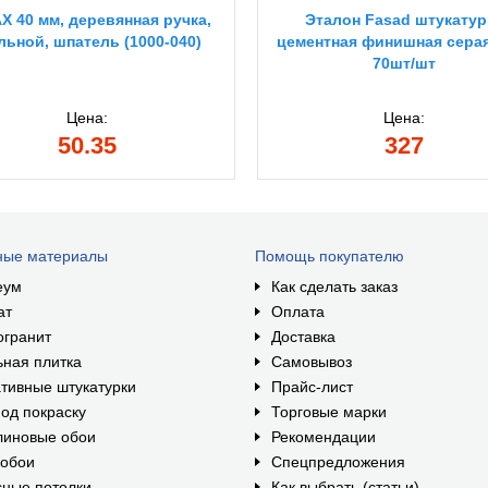
X 40 мм, деревянная ручка,
Эталон Fasad штукатур
льной, шпатель (1000-040)
цементная финишная серая
70шт/шт
Цена:
Цена:
50.35
327
ные материалы
Помощь покупателю
еум
Как сделать заказ
ат
Оплата
огранит
Доставка
ная плитка
Самовывоз
тивные штукатурки
Прайс-лист
од покраску
Торговые марки
линовые обои
Рекомендации
ообои
Спецпредложения
ные потолки
Как выбрать (статьи)