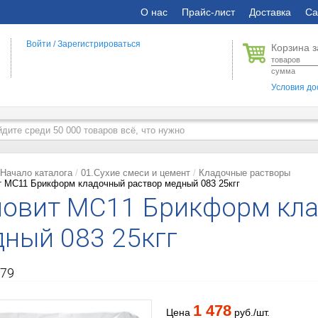
О нас
Прайс-лист
Доставка
Са
Войти
/
Зарегистрироваться
Корзина з
товаров
сумма
Условия до
Начало каталога
01.Сухие смеси и цемент
Кладочные растворы
 MC11 Брикформ кладочный раствор медный 083 25кгг
овит MC11 Брикформ кла
ный 083 25кгг
79
1 478
Цена
руб./шт.