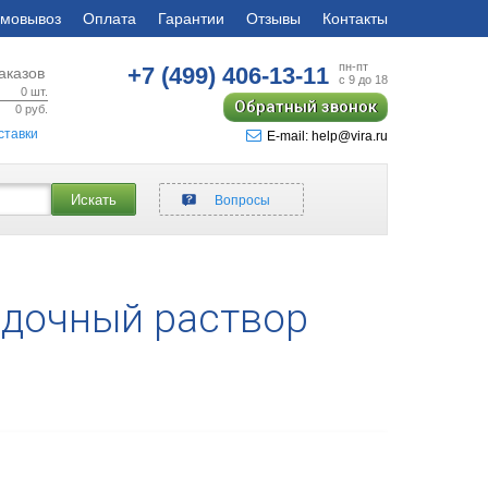
мовывоз
Оплата
Гарантии
Отзывы
Контакты
пн-пт
+7 (499)
406-13-11
аказов
с 9 до 18
0
шт.
Обратный звонок
0
руб.
ставки
E-mail: help@vira.ru
Искать
Вопросы
дочный раствор