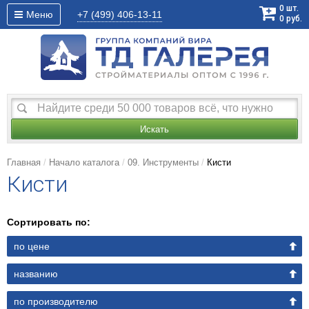
0
шт.
Меню
+7 (499)
406-13-11
0
руб.
Искать
Главная
Начало каталога
09. Инструменты
Кисти
Кисти
Сортировать по:
по цене
названию
по производителю