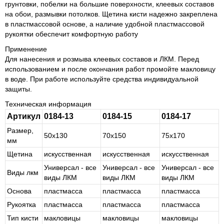
грунтовки, побелки на большие поверхности, клеевых составов
на обои, размывки потолков. Щетина кисти надежно закреплена
в пластмассовой основе, а наличие удобной пластмассовой
рукоятки обеспечит комфортную работу
Применение
Для нанесения и розмыва клеевых составов и ЛКМ. Перед
использованием и после окончания работ промойте макловицу
в воде. При работе используйте средства индивидуальной
защиты.
Техническая информация
Артикул
0184-13
0184-15
0184-17
Размер,
50х130
70х150
75x170
мм
Щетина
ис­кус­ствен­ная
ис­кус­ствен­ная
ис­кус­ствен­ная
Уни­вер­сал - все
Уни­вер­сал - все
Уни­вер­сал - все
Виды лкм
виды ЛКМ
виды ЛКМ
виды ЛКМ
Основа
пласт­мас­са
пласт­мас­са
пласт­мас­са
Рукоятка
пласт­мас­са
пласт­мас­са
пласт­мас­са
Тип кисти
ма­кло­ви­цы
ма­кло­ви­цы
ма­кло­ви­цы