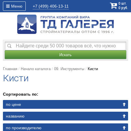
0
шт.
Меню
+7 (499)
406-13-11
0
руб.
Искать
Главная
Начало каталога
09. Инструменты
Кисти
Кисти
Сортировать по:
по цене
названию
по производителю