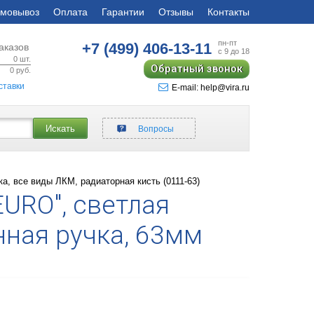
мовывоз
Оплата
Гарантии
Отзывы
Контакты
пн-пт
+7 (499)
406-13-11
аказов
с 9 до 18
0
шт.
Обратный звонок
0
руб.
ставки
E-mail: help@vira.ru
Искать
Вопросы
а, все виды ЛКМ, радиаторная кисть (0111-63)
URO", светлая
нная ручка, 63мм