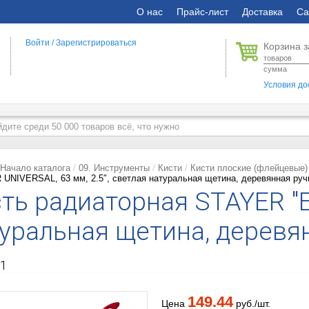
О нас
Прайс-лист
Доставка
Са
Войти
/
Зарегистрироваться
Корзина з
товаров
сумма
Условия до
Начало каталога
09. Инструменты
Кисти
Кисти плоские (флейцевые)
UNIVERSAL, 63 мм, 2.5″, светлая натуральная щетина, деревянная ручк
ть радиаторная STAYER "E
уральная щетина, деревя
1
149.44
Цена
руб./шт.