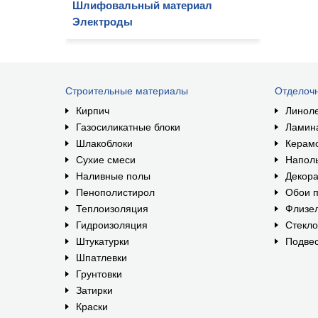
Шлифовальный материал
Электроды
Строительные материалы
Отделоч
Кирпич
Линол
Газосиликатные блоки
Ламин
Шлакоблоки
Керам
Сухие смеси
Наполь
Наливные полы
Декора
Пенополистирол
Обои п
Теплоизоляция
Флизе
Гидроизоляция
Стекл
Штукатурки
Подвес
Шпатлевки
Грунтовки
Затирки
Краски