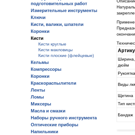
Описани
подготовительных работ
Натураль
Измерительные инструменты
закрепле
Ключи
Примене
Кисти, валики, шпатели
Предназн
Коронки
окончани
Кисти
Техниче
Кисти круглые
Кисти макловицы
Артик
Кисти плоские (флейцевые)
Ширина,
Кельмы
дюйм
Компрессоры
Рукоятк
Коронки
Краскораспылители
Виды лк
Ленты
Щетина
Ломы
Миксеры
Тип кист
Масла и смазки
Бандаж
Наборы ручного инструмента
Оптические приборы
Напильники