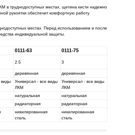
КМ в труднодоступных местах, щетина кисти надежно
нной рукоятки обеспечит комфортную работу
днодоступных местах. Перед использованием и после
средства индивидуальной защиты.
0111-63
0111-75
2.5
3
де­ре­вян­ная
де­ре­вян­ная
е виды
Уни­вер­сал - все виды
Уни­вер­сал - все виды
ЛКМ
ЛКМ
на­ту­раль­ная
на­ту­раль­ная
ра­ди­а­тор­ная
ра­ди­а­тор­ная
я
ни­ки­ли­ро­ван­ная
ни­ки­ли­ро­ван­ная
сталь
сталь