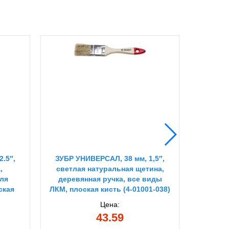
2.5″,
ЗУБР УНИВЕРСАЛ, 38 мм, 1,5″,
STAYER
,
светлая натуральная щетина,
ис
для
деревянная ручка, все виды
пластма
ская
ЛКМ, плоская кисть (4-01001-038)
ЛКМ, пл
Цена:
43.59