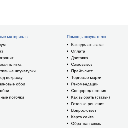
ные материалы
Помощь покупателю
еум
Как сделать заказ
ат
Оплата
огранит
Доставка
ная плитка
Самовывоз
тивные штукатурки
Прайс-лист
од покраску
Торговые марки
линовые обои
Рекомендации
ообои
Спецпредложения
ные потолки
Как выбрать (статьи)
Готовые решения
Вопрос-ответ
Карта сайта
Обратная связь