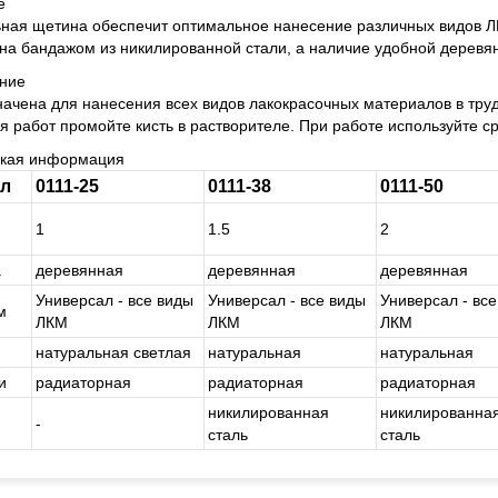
е
ная щетина обеспечит оптимальное нанесение различных видов Л
на бандажом из никилированной стали, а наличие удобной деревя
ние
ачена для нанесения всех видов лакокрасочных материалов в тру
я работ промойте кисть в растворителе. При работе используйте 
ская информация
ул
0111-25
0111-38
0111-50
1
1.5
2
а
де­ре­вян­ная
де­ре­вян­ная
де­ре­вян­ная
Уни­вер­сал - все виды
Уни­вер­сал - все виды
Уни­вер­сал - вс
м
ЛКМ
ЛКМ
ЛКМ
на­ту­раль­ная свет­лая
на­ту­раль­ная
на­ту­раль­ная
и
ра­ди­а­тор­ная
ра­ди­а­тор­ная
ра­ди­а­тор­ная
ни­ки­ли­ро­ван­ная
ни­ки­ли­ро­ван­на
-
сталь
сталь