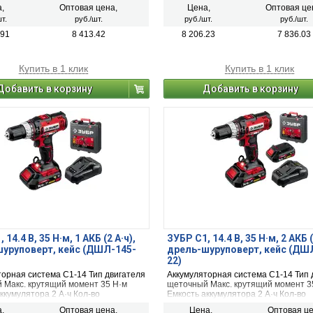
о мм Ширина скашивания для
диска:не применимо мм Ширина ск
,
Оптовая цена,
Цена,
Оптовая це
0 мм Ширина скашивания для
для лески:380 мм Ширина скашиван
т.
руб./шт.
руб./шт.
руб./шт.
 мм
ножа:не применимо мм
.91
8 413.42
8 206.23
7 836.03
Купить в 1 клик
Купить в 1 клик
Добавить в корзину
Добавить в корзину
 14.4 В, 35 Н·м, 1 АКБ (2 А·ч),
ЗУБР С1, 14.4 В, 35 Н·м, 2 АКБ (
уруповерт, кейс (ДШЛ-145-
дрель-шуруповерт, кейс (ДШ
22)
торная система С1-14 Тип двигателя
Аккумуляторная система С1-14 Тип 
 Макс. крутящий момент 35 Н·м
щеточный Макс. крутящий момент 3
ккумулятора 2 А·ч Кол-во
Емкость аккумулятора 2 А·ч Кол-во
оров в комплекте 1 Для ледобура
аккумуляторов в комплекте 2 Для л
,
Оптовая цена,
Цена,
Оптовая це