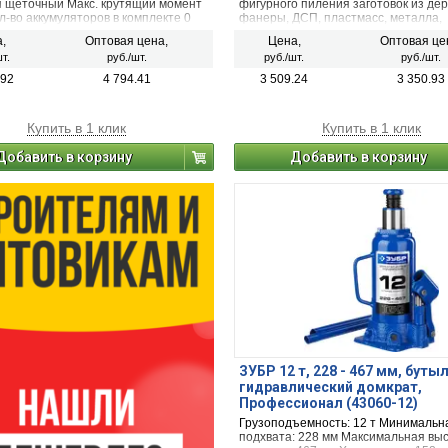
я щеточный Макс. крутящий момент
фигурного пиления заготовок из дер
л-во аккумуляторов в комплекте 0
фанеры, ДСП, пластмасс, металла,
бура (рыбалки) нет
пенобетона, газобетона, гипсолита,
,
Оптовая цена,
Цена,
Оптовая це
(при установке соответствующего по
т.
руб./шт.
руб./шт.
руб./шт.
также широко применяется для де
и монтажных работ. Единая аккуму
.92
4 794.41
3 509.24
3 350.93
система С1 12В
Компактный размер. Бесключевой
патрон. Регулировка частоты ходов.
Купить в 1 клик
Купить в 1 клик
образный упор.
Добавить в корзину
Добавить в корзину
ЗУБР 12 т, 228 - 467 мм, бут
гидравлический домкрат,
Профессионал (43060-12)
Грузоподъемность: 12 т Минимальн
подхвата: 228 мм Максимальная вы