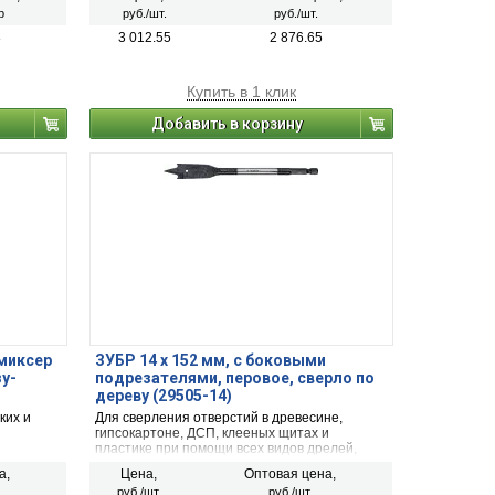
р
руб./шт.
руб./шт.
8
3 012.55
2 876.65
Купить в 1 клик
Добавить в корзину
-миксер
ЗУБР 14 x 152 мм, с боковыми
у-
подрезателями, перовое, cверло по
дереву (29505-14)
ких и
Для сверления отверстий в древесине,
гипсокартоне, ДСП, клееных щитах и
пластике при помощи всех видов дрелей,
станков
а,
Цена,
Оптовая цена,
руб./шт.
руб./шт.