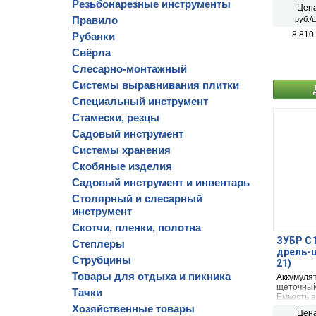
применим
Резьбонарезные инструменты
Цена
лески:38
Правило
руб./ш
ножа:255
8 810
Рубанки
Свёрла
Слесарно-монтажный
Системы выравнивания плитки
Специальный инструмент
Стамески, резцы
Садовый инструмент
Системы хранения
Скобяные изделия
Садовый инструмент и инвентарь
Столярный и слесарный
инструмент
Скотчи, пленки, полотна
ЗУБР С1,
Степлеры
дрель-ш
Струбцины
21)
Товары для отдыха и пикника
Аккумуля
щеточный
Тачки
Емкость а
аккумулят
Хозяйственные товары
Цена