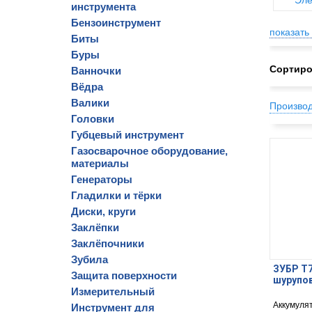
Эле
инструмента
Бензоинструмент
показать 
Биты
Буры
Сортиро
Ванночки
Вёдра
Валики
Произво
Головки
Губцевый инструмент
Газосварочное оборудование,
материалы
Генераторы
Гладилки и тёрки
Диски, круги
Заклёпки
Заклёпочники
Зубила
ЗУБР Т7,
Защита поверхности
шурупов
Измерительный
Аккумуля
Инструмент для