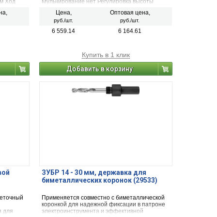
мм Ход
Мульчирование нет Регулировка высоты
крата: 7,3
кошения осевая Масса изделия 9 кг
на,
Цена,
Оптовая цена,
руб./шт.
руб./шт.
6 559.14
6 164.61
Купить в 1 клик
Добавить в корзину
вой
ЗУБР 14 - 30 мм, державка для
биметаллических коронок (29533)
щеточный
Применяется совместно с биметаллической
коронкой для надежной фиксации в патроне
я для
электроинструмента и эффективной