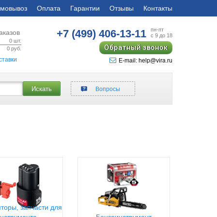
мовывоз
Оплата
Гарантии
Отзывы
Контакты
пн-пт
+7 (499)
406-13-11
аказов
с 9 до 18
0
шт.
Обратный звонок
0
руб.
ставки
E-mail: help@vira.ru
Искать
Вопросы
торы, запчасти для