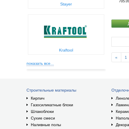
705.0
Stayer
Kraftool
«
1
показать все...
Строительные материалы
Отделоч
Кирпич
Линол
Газосиликатные блоки
Ламин
Шлакоблоки
Керам
Сухие смеси
Наполь
Наливные полы
Декора