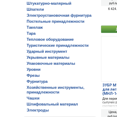
(рыбалки)
Штукатурно-малярный
руб./ш
Шпатели
6 424
Электроустановочная фурнитура
Постельные принадлежности
Такелаж
Тара
Тепловое оборудование
Туристические принадлежности
Ударный инструмент
Укрывные материалы
Упаковочные материалы
Уровни
Фрезы
Фурнитура
ЗУБР М1
Хозяйственные инструменты,
для лег
принадлежности
(МНЛ-1
Чашки
Для пере
сыпучих р
Шлифовальный материал
соответс
Электроды
Цена
руб./шт