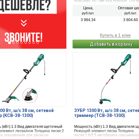
подъема: 467 мм Ход поршня: 158 
регулируемого винта: 81 мм Вес дом
Цена,
Оптовая це
кг
руб./шт.
руб./шт.
3 984.34
3 804.60
Купить в 1 клик
Добавить в корзину
00 Вт, ш/с 38 см, сетевой
ЗУБР 1300 Вт, ш/с 38 см, сете
 (КСВ-38-1300)
триммер (ТCB-38-1300)
 (кВт):1.3 Вид двигателя:щеточный
Мощность (кВт):1.3 Вид двигателя:
элемент:леска/нож Толщина лески:2
Режущий элемент:леска Толщина
а скашивания для диска:не
лески:1.6/2.5 мм Ширина скашивани