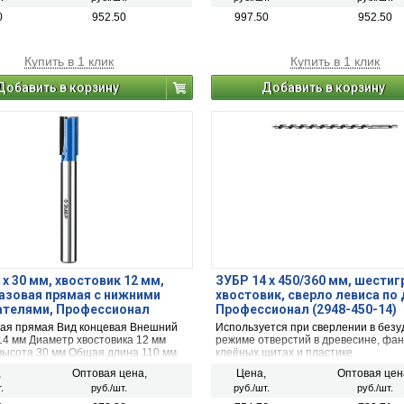
0
952.50
997.50
952.50
Купить в 1 клик
Купить в 1 клик
Добавить в корзину
Добавить в корзину
 x 30 мм, хвостовик 12 мм,
ЗУБР 14 x 450/360 мм, шести
азовая прямая с нижними
хвостовик, cверло левиса по 
ателями, Профессионал
Профессионал (2948-450-14)
14-30)
вая прямая Вид концевая Внешний
Используется при сверлении в без
14 мм Диаметр хвостовика 12 мм
режиме отверстий в древесине, фан
высота 30 мм Общая длина 110 мм
клеёных щитах и пластике
,
Оптовая цена,
Цена,
Оптовая цен
.
руб./шт.
руб./шт.
руб./шт.