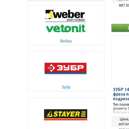
997.5
Вебер
Зубр
ЗУБР 14
фреза п
подрез
(28755-
Тип пазо
диаметр 
Рабочая 
Цена
руб./шт