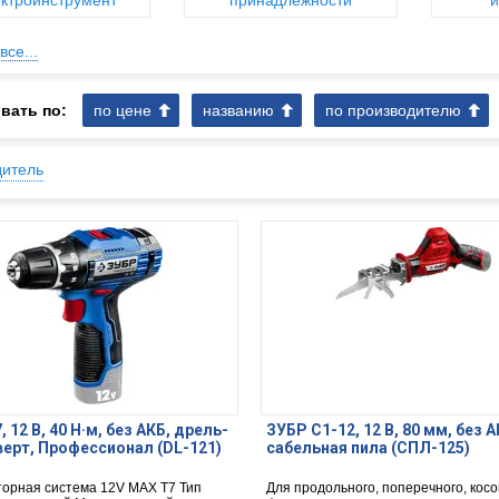
ктроинструмент
принадлежности
и
все...
вать по:
по цене
названию
по производителю
дитель
 12 В, 40 Н·м, без АКБ, дрель-
ЗУБР С1-12, 12 В, 80 мм, без А
ерт, Профессионал (DL-121)
сабельная пила (СПЛ-125)
торная система 12V MAX T7 Тип
Для продольного, поперечного, косо