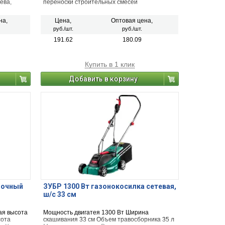
ева,
переноски строительных смесей
 кирпича
на,
Цена,
Оптовая цена,
лотна), а
руб./шт.
руб./шт.
монтажных
ляторная
191.62
180.09
 А-
Купить в 1 клик
Добавить в корзину
ылочный
ЗУБР 1300 Вт газонокосилка сетевая,
ш/с 33 см
ая высота
Мощность двигатея 1300 Вт Ширина
сота
скашивания 33 см Объем травосборника 35 л