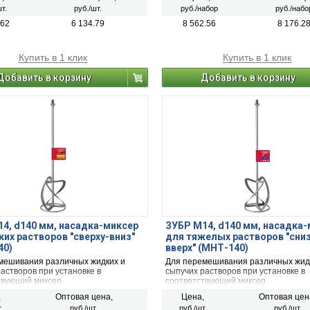
 нет
(рыбалки) нет
т.
руб./шт.
руб./набор
руб./набо
.62
6 134.79
8 562.56
8 176.2
Купить в 1 клик
Купить в 1 клик
Добавить в корзину
Добавить в корзину
4, d140 мм, насадка-миксер
ЗУБР М14, d140 мм, насадка
ких растворов ″сверху-вниз″
для тяжелых растворов ″сниз
40)
вверх″ (МНТ-140)
мешивания различных жидких и
Для перемешивания различных жид
астворов при установке в
сыпучих растворов при установке в
твующий миксер.
соответствующий миксер
,
Оптовая цена,
Цена,
Оптовая цен
.
руб./шт.
руб./шт.
руб./шт.