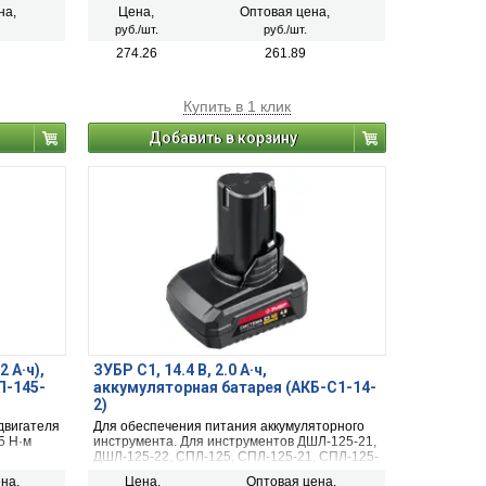
ашивания
передачи режущего усилия.
на,
Цена,
Оптовая цена,
ия для
руб./шт.
руб./шт.
274.26
261.89
Купить в 1 клик
Добавить в корзину
2 А·ч),
ЗУБР С1, 14.4 В, 2.0 А·ч,
Л-145-
аккумуляторная батарея (АКБ-С1-14-
2)
двигателя
Для обеспечения питания аккумуляторного
5 Н·м
инструмента. Для ин­стру­мен­тов ДШЛ-125-21,
ДШЛ-125-22, СПЛ-125, СПЛ-125-21, СПЛ-125-
едобура
22
на,
Цена,
Оптовая цена,