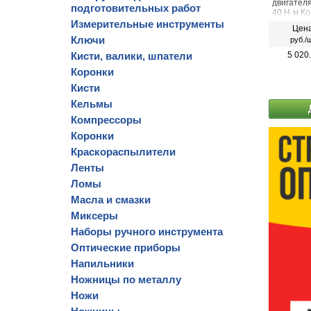
двигател
подготовительных работ
40 Н·м Ко
Для ледо
Измерительные инструменты
Цена
Ключи
руб./ш
Кисти, валики, шпатели
5 020
Коронки
Кисти
Кельмы
Компрессоры
Коронки
Краскораспылители
Ленты
Ломы
Масла и смазки
Миксеры
Наборы ручного инструмента
Оптические приборы
Напильники
Ножницы по металлу
Ножи