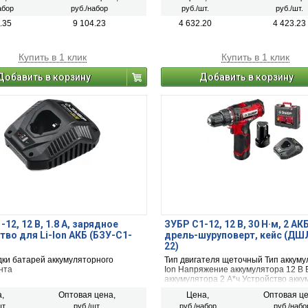
 нет
комплекте 1
абор
руб./набор
руб./шт.
руб./шт.
.35
9 104.23
4 632.20
4 423.23
Купить в 1 клик
Купить в 1 клик
Добавить в корзину
Добавить в корзину
12, 12 В, 1.8 А, зарядное
ЗУБР С1-12, 12 В, 30 Н·м, 2 АКБ 
тво для Li-Ion АКБ (БЗУ-С1-
дрель-шуруповерт, кейс (ДШ
22)
дки батарей аккумуляторного
Тип двигателя щеточный Тип аккумул
нта
Ion Напряжение аккумулятора 12 В 
аккумулятора 2 А*ч Устройство акк
обойма Количество аккумуляторов в
,
Оптовая цена,
Цена,
Оптовая це
комплекте 2
т.
руб./шт.
руб./набор
руб./набо