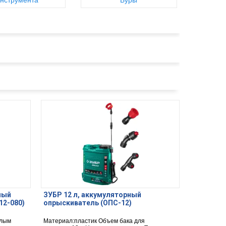
нструмента
Буры
рный
ЗУБР 12 л, аккумуляторный
12-080)
опрыскиватель (ОПС-12)
елым
Материал:пластик Объем бака для