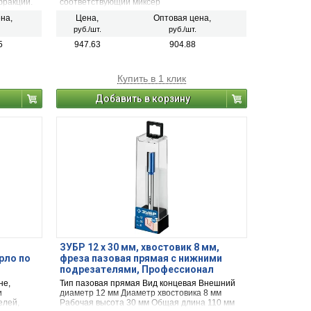
ракций.
соответствующий миксер
20 л.
на,
Цена,
Оптовая цена,
руб./шт.
руб./шт.
5
947.63
904.88
Купить в 1 клик
Добавить в корзину
ЗУБР 12 x 30 мм, хвостовик 8 мм,
рло по
фреза пазовая прямая с нижними
подрезателями, Профессионал
(28755-12-30)
не,
Тип пазовая прямая Вид концевая Внешний
и
диаметр 12 мм Диаметр хвостовика 8 мм
елей,
Рабочая высота 30 мм Общая длина 110 мм