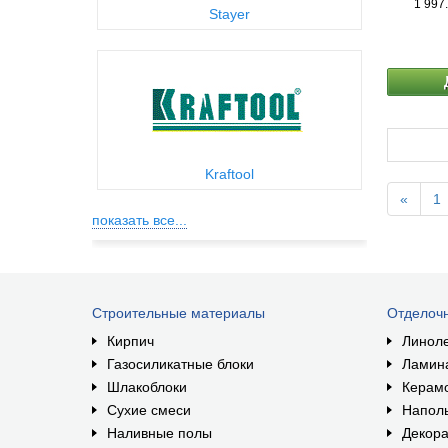
1 997
Stayer
Kraftool
«
1
показать все...
Строительные материалы
Отделоч
Кирпич
Линол
Газосиликатные блоки
Ламин
Шлакоблоки
Керам
Сухие смеси
Наполь
Наливные полы
Декора