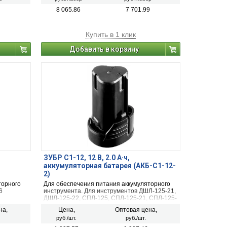
также широко применяется для демонтажных
и монтажных работ. Единая аккумуляторная
8 065.86
7 701.99
система С1 12В. Компактный размер. Две
батареи в комплекте. Бесключевой
патрон. Регулировка частоты
Купить в 1 клик
ходов. Быстрозарядное устройство
Добавить в корзину
ЗУБР С1-12, 12 В, 2.0 А·ч,
аккумуляторная батарея (АКБ-С1-12-
2)
торного
Для обеспечения питания аккумуляторного
6
инструмента. Для ин­стру­мен­тов ДШЛ-125-21,
ДШЛ-125-22, СПЛ-125, СПЛ-125-21, СПЛ-125-
22.
на,
Цена,
Оптовая цена,
руб./шт.
руб./шт.