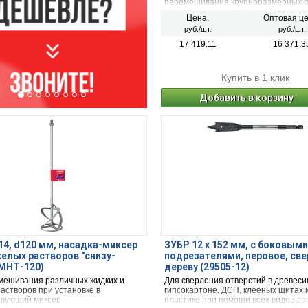
перемешивания крупноразмерных ф
Мощность 550 Вт. Объем барабана 1
Цена,
Оптовая це
руб./шт.
руб./шт.
17 419.11
16 371.3
Купить в 1 клик
Добавить в корзину
4, d120 мм, насадка-миксер
ЗУБР 12 x 152 мм, с боковыми
елых растворов ″снизу-
подрезателями, перовое, cве
(МНТ-120)
дереву (29505-12)
мешивания различных жидких и
Для сверления отверстий в древеси
астворов при установке в
гипсокартоне, ДСП, клееных щитах 
твующий миксер
пластике при помощи всех видов др