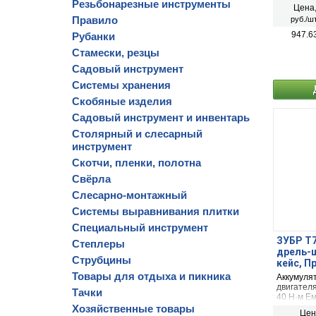
Резьбонарезные инструменты
Цена
Правило
руб./шт
947.6
Рубанки
Стамески, резцы
Садовый инструмент
Системы хранения
Скобяные изделия
Садовый инструмент и инвентарь
Столярный и слесарный
инструмент
Скотчи, пленки, полотна
Свёрла
Слесарно-монтажный
Системы выравнивания плитки
Специальный инструмент
ЗУБР Т7,
Степлеры
дрель-ш
Струбцины
кейс, П
Товары для отдыха и пикника
Аккумуля
двигател
Тачки
40 Н·м Ем
аккумулят
Хозяйственные товары
Цен