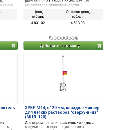
а,
расп.вещ:12 л Наличие помпы:нет Тип
о камня.
аккумулятора:свинцово-кислотный
Напряжение аккумулятора:12 В
на,
Цена,
Оптовая цена,
Химостойкость:есть Регулировка
руб./шт.
руб./шт.
распыления:да
4 831.02
4 613.08
Купить в 1 клик
Добавить в корзину
еситель
ЗУБР М14, d120 мм, насадка-миксер
)
для легких растворов ″сверху-вниз″
(МНЛ-120)
чих
Для перемешивания различных жидких и
ностью
сыпучих растворов при установке в