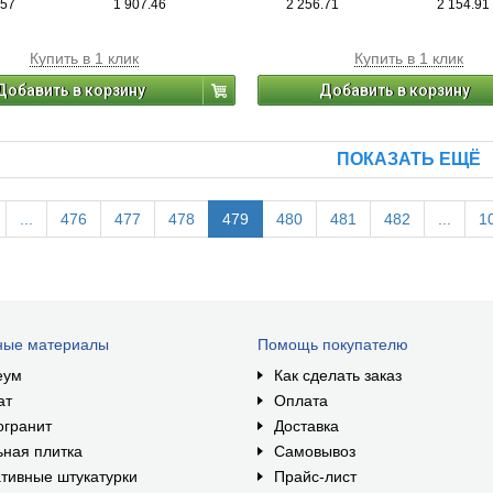
.57
1 907.46
2 256.71
2 154.91
Купить в 1 клик
Купить в 1 клик
Добавить в корзину
Добавить в корзину
ПОКАЗАТЬ ЕЩЁ
...
476
477
478
479
480
481
482
...
1
ные материалы
Помощь покупателю
еум
Как сделать заказ
ат
Оплата
огранит
Доставка
ная плитка
Самовывоз
тивные штукатурки
Прайс-лист