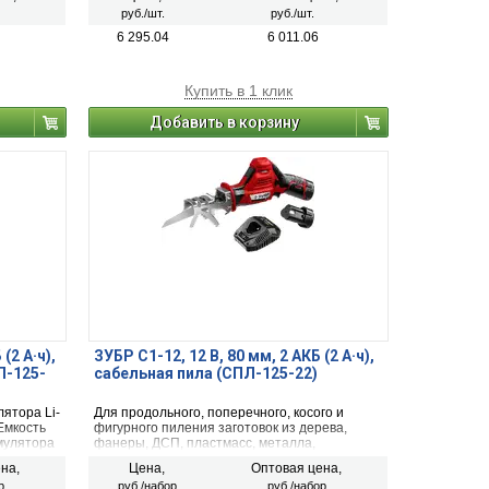
(при установке соответствующего полотна), а
руб./шт.
руб./шт.
также широко применяется для демонтажных
и монтажных работ. Единая аккумуляторная
6 295.04
6 011.06
система С1 12В. Компактный размер.
Бесключевой патрон. Регулировка частоты
ходов. Быстрозарядное устройство. А-
Купить в 1 клик
образный упор
Добавить в корзину
(2 А·ч),
ЗУБР С1-12, 12 В, 80 мм, 2 АКБ (2 А·ч),
Л-125-
сабельная пила (СПЛ-125-22)
ятора Li-
Для продольного, поперечного, косого и
Емкость
фигурного пиления заготовок из дерева,
умулятора
фанеры, ДСП, пластмасс, металла,
пенобетона, газобетона, гипсолита, кирпича
на,
Цена,
Оптовая цена,
(при установке соответствующего полотна), а
р
руб./набор
руб./набор