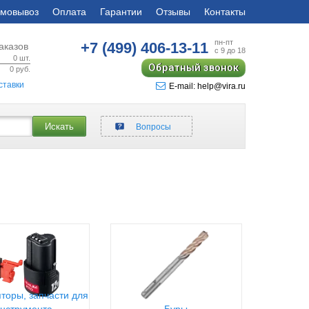
мовывоз
Оплата
Гарантии
Отзывы
Контакты
пн-пт
+7 (499)
406-13-11
аказов
с 9 до 18
0
шт.
Обратный звонок
0
руб.
ставки
E-mail: help@vira.ru
Искать
Вопросы
торы, запчасти для