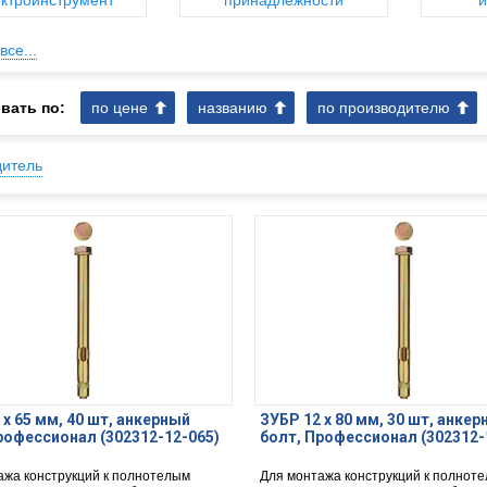
ктроинструмент
принадлежности
и
все...
вать по:
по цене
названию
по производителю
дитель
 х 65 мм, 40 шт, анкерный
ЗУБР 12 х 80 мм, 30 шт, анке
рофессионал (302312-12-065)
болт, Профессионал (302312-
ажа конструкций к полнотелым
Для монтажа конструкций к полнот