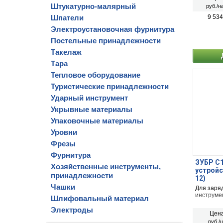
(рыбалки)
Штукатурно-малярный
руб./н
Шпатели
9 534
Электроустановочная фурнитура
Постельные принадлежности
Такелаж
Тара
Тепловое оборудование
Туристические принадлежности
Ударный инструмент
Укрывные материалы
Упаковочные материалы
Уровни
Фрезы
Фурнитура
ЗУБР С1-
Хозяйственные инструменты,
устройс
принадлежности
12)
Чашки
Для заря
инструме
Шлифовальный материал
Электроды
Цена
руб./ш