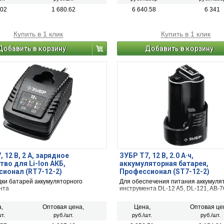
.02
1 680.62
6 640.58
6 341
Купить в 1 клик
Купить в 1 клик
Добавить в корзину
Добавить в корзину
 12 В, 2 А, зарядное
ЗУБР T7, 12 В, 2.0 А·ч,
тво для Li-Ion АКБ,
аккумуляторная батарея,
ионал (RT7-12-2)
Профессионал (ST7-12-2)
дки батарей аккумуляторного
Для обеспечения питания аккумуля
нта
инструмента DL-12 A5, DL-121, AB-7
,
Оптовая цена,
Цена,
Оптовая це
т.
руб./шт.
руб./шт.
руб./шт.