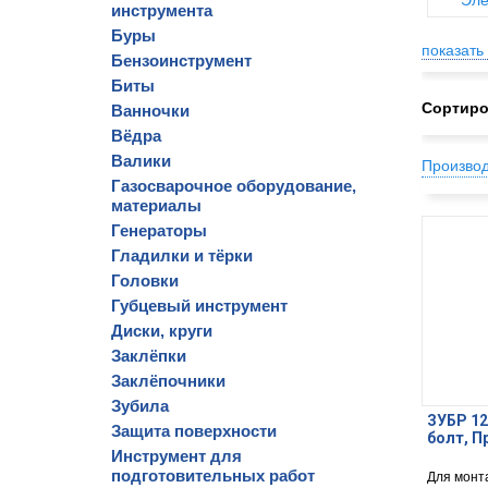
Эле
инструмента
Буры
показать 
Бензоинструмент
Биты
Сортиро
Ванночки
Вёдра
Валики
Произво
Газосварочное оборудование,
материалы
Генераторы
Гладилки и тёрки
Головки
Губцевый инструмент
Диски, круги
Заклёпки
Заклёпочники
Зубила
ЗУБР 12
Защита поверхности
болт, П
Инструмент для
подготовительных работ
Для монт