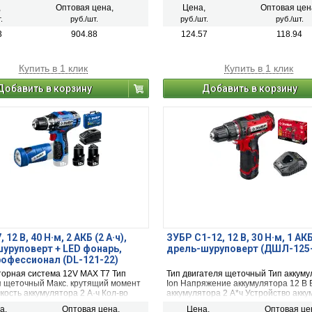
станков
,
Оптовая цена,
Цена,
Оптовая цен
.
руб./шт.
руб./шт.
руб./шт.
3
904.88
124.57
118.94
Купить в 1 клик
Купить в 1 клик
Добавить в корзину
Добавить в корзину
 12 В, 40 Н·м, 2 АКБ (2 А·ч),
ЗУБР С1-12, 12 В, 30 Н·м, 1 АКБ 
уруповерт + LED фонарь,
дрель-шуруповерт (ДШЛ-125-
рофессионал (DL-121-22)
торная система 12V MAX T7 Тип
Тип двигателя щеточный Тип аккумул
я щеточный Макс. крутящий момент
Ion Напряжение аккумулятора 12 В 
кость аккумулятора 2 А·ч Кол-во
аккумулятора 2 А*ч Устройство акк
оров в комплекте 2 Для ледобура
обойма Количество аккумуляторов в
а,
Оптовая цена,
Цена,
Оптовая це