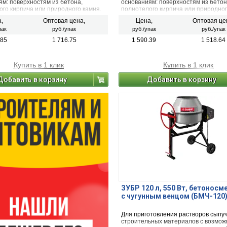
ям: поверхностям из бетона,
основаниям: поверхностям из бетон
ого кирпича или природного камня.
полнотелого кирпича или природног
,
Оптовая цена,
Цена,
Оптовая це
пак
руб./упак
руб./упак
руб./упак
.85
1 716.75
1 590.39
1 518.64
Купить в 1 клик
Купить в 1 клик
Добавить в корзину
Добавить в корзину
ЗУБР 120 л, 550 Вт, бетоносм
с чугунным венцом (БМЧ-120
Для приготовления растворов сыпу
строительных материалов с возмож