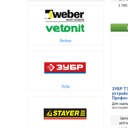
1 760
Вебер
Зубр
ЗУБР T7,
устройс
Професс
Для заря
инструме
Цена
руб./ш