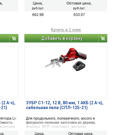
а,
Цена,
Оптовая цена,
руб./шт.
руб./шт.
662.98
633.07
Купить в 1 клик
Добавить в корзину
(2 А·ч),
ЗУБР С1-12, 12 В, 80 мм, 1 АКБ (2 А·ч),
21)
сабельная пила (СПЛ-125-21)
ятора Li-
Для продольного, поперечного, косого и
Емкость
фигурного пиления заготовок из дерева,
умулятора
фанеры, ДСП, пластмасс, металла,
пенобетона, газобетона, гипсолита, кирпича
на,
Цена,
Оптовая цена,