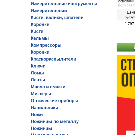
основани
Измерительные инструменты
полнотел
Измерительный
Цена
Кисти, валики, шпатели
руб./у
Коронки
1 797
Кисти
Кельмы
Компрессоры
Коронки
Краскораспылители
Ключи
Ломы
Ленты
Масла и смазки
Миксеры
Оптические приборы
Напильники
Ножи
Ножницы по металлу
Ножницы