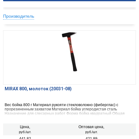
Производитель
MIRAX 800, молоток (20031-08)
Вес бойка 800 г Материал рукояти стекловолокно (фиберглас) с
прорезиненным захватом Материал бойка углеродистая сталь
Назначение для слесарных работ Форма бойка квадратный Общая
длина 385 мм Вес нетто 0.95 кг Кованый нет
Цена,
Оптовая цена,
руб./шт.
руб./шт.
441.82
421.89