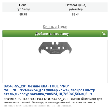
Цена,
Оптовая цена,
руб./набор
руб./набор
88.78
83.44
Купить в 1 клик
Добавить в корзину
09643-S5_z01 Лезвие KRAFTOOL "PRO"
"SOLINGEN"сменное,для универ ножей,легиров инстр
сталь,многоур закалка,типS24,18,7х50х0,50мм,5шт
Лезвие KRAFTOOL"SOLINGEN" 09643-S5_z01 – сменный элемент для
технических ножей. Благодаря многоуровневой закалке лезвие, в
течение длительного времени остается острым.