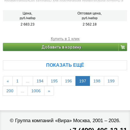
профессионально заточены для обеспечения превосходной остроты и
непревзойденной долговечности режущей кромки.
Цена,
Оптовая цена,
руб./набор
руб./набор
2 683.23
2 562.18
Купить в 1 клик
Добавить в корзину
ПОКАЗАТЬ ЕЩЁ
«
1
...
194
195
196
197
198
199
200
...
1006
»
©
Группа компаний «Вира»
Москва, 2001 – 2026.