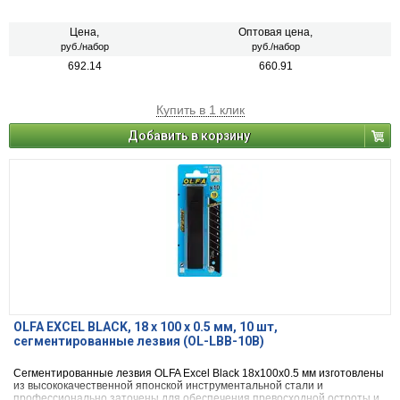
различных видов упаковочных пленок, при строительных работах и в
художественных промыслах.
Цена,
Оптовая цена,
руб./набор
руб./набор
692.14
660.91
Купить в 1 клик
Добавить в корзину
OLFA EXCEL BLACK, 18 х 100 х 0.5 мм, 10 шт,
сегментированные лезвия (OL-LBB-10B)
Сегментированные лезвия OLFA Excel Black 18х100х0.5 мм изготовлены
из высококачественной японской инструментальной стали и
профессионально заточены для обеспечения превосходной остроты и