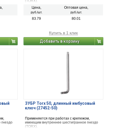
(TORX).
а,
Цена,
Оптовая цена,
руб./шт.
руб./шт.
83.79
80.01
Купить в 1 клик
Добавить в корзину
совый
ЗУБР Torx 50, длинный имбусовый
ключ (27452-50)
ом,
Применяется при работах с крепежом,
 гнездо
имеющим внутреннее шестигранное гнездо
(TORX).