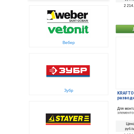
2 214
Вебер
Зубр
KRAFTOO
разводн
Для монт
элементо
Цена
руб./ш