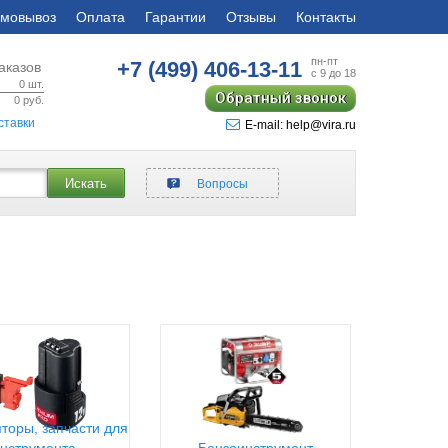
мовывоз
Оплата
Гарантии
Отзывы
Контакты
пн-пт
+7 (499)
406-13-11
аказов
с 9 до 18
0
шт.
Обратный звонок
0
руб.
ставки
E-mail: help@vira.ru
Искать
Вопросы
торы, запчасти для