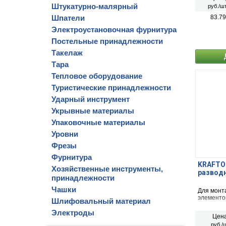
Штукатурно-малярный
руб./шт
Шпатели
83.79
Электроустановочная фурнитура
Постельные принадлежности
Такелаж
Тара
Тепловое оборудование
Туристические принадлежности
Ударный инструмент
Укрывные материалы
Упаковочные материалы
Уровни
Фрезы
Фурнитура
KRAFTOO
Хозяйственные инструменты,
разводн
принадлежности
Чашки
Для монт
элементо
Шлифовальный материал
Электроды
Цена
руб./ш