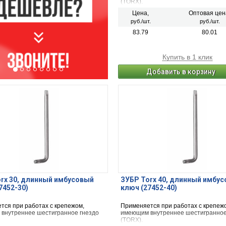
(TORX).
Цена,
Оптовая цен
руб./шт.
руб./шт.
83.79
80.01
Купить в 1 клик
Добавить в корзину
rx 30, длинный имбусовый
ЗУБР Torx 40, длинный имбу
7452-30)
ключ (27452-40)
тся при работах с крепежом,
Применяется при работах с крепеж
внутреннее шестигранное гнездо
имеющим внутреннее шестигранное
(TORX).