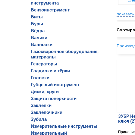
Эле
инструмента
Бензоинструмент
показать 
Биты
Буры
Сортиро
Вёдра
Валики
Ванночки
Произво
Газосварочное оборудование,
материалы
Генераторы
Гладилки и тёрки
Головки
Губцевый инструмент
Диски, круги
Защита поверхности
Заклёпки
Заклёпочники
ЗУБР He
Зубила
ключ (2
Измерительные инструменты
Применяе
Измерительный