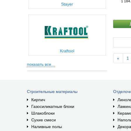
1 184
Stayer
Kraftool
«
1
показать все...
Строительные материалы
Отделоч
Кирпич
Линол
Газосиликатные блоки
Ламин
Шлакоблоки
Керам
Сухие смеси
Наполь
Наливные полы
Декора