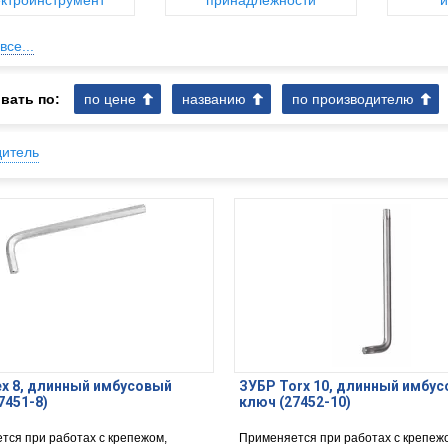
ктроинструмент
принадлежности
и
все...
вать по:
по цене
названию
по производителю
дитель
x 8, длинный имбусовый
ЗУБР Torx 10, длинный имбу
7451-8)
ключ (27452-10)
тся при работах с крепежом,
Применяется при работах с крепеж