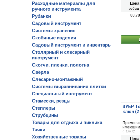
Расходные материалы для
Цена
ручного инструмента
руб./шт
88.78
Рубанки
Садовый инструмент
Системы хранения
Скобяные изделия
Садовый инструмент и инвентарь
Столярный и слесарный
инструмент
Скотчи, пленки, полотна
Свёрла
Слесарно-монтажный
Системы выравнивания плитки
Специальный инструмент
Стамески, резцы
ЗУБР To
Степлеры
ключ (2
Струбцины
Товары для отдыха и пикника
Применяе
имеющим 
Тачки
(TORX).
Хозяйственные товары
Цена