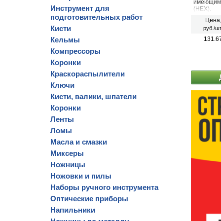
имеющим 
Инструмент для
(HEX).
подготовительных работ
Цена
Кисти
руб./шт
Кельмы
131.6
Компрессоры
Коронки
Краскораспылители
Ключи
Кисти, валики, шпатели
Коронки
Ленты
Ломы
Масла и смазки
Миксеры
Ножницы
Ножовки и пилы
Наборы ручного инструмента
Оптические приборы
Напильники