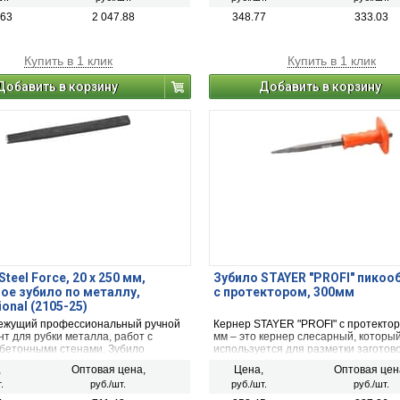
покрыт чернением. Размеры зубила 
мм
.63
2 047.88
348.77
333.03
Купить в 1 клик
Купить в 1 клик
Добавить в корзину
Добавить в корзину
teel Force, 20 х 250 мм,
Зубило STAYER ″PROFI″ пикоо
ое зубило по металлу,
с протектором, 300мм
onal (2105-25)
ежущий профессиональный ручной
Кернер STAYER "PROFI" с протектор
т для рубки металла, работ с
мм – это кернер слесарный, которы
 бетонными стенами. Зубило
используется для разметки заготово
и закалено. Инструмент изготовлен
может использоваться, как пробойн
,
Оптовая цена,
Цена,
Оптовая цен
опрочной хромованадиевой стали,
STAYER "PROFI" снабжен ручкой с 
.
руб./шт.
руб./шт.
руб./шт.
ернением. Размеры зубила - 20х250
фартуком для предохранения руки о
Размер кернера составляет 300 мм.