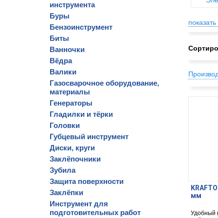
Эле
инструмента
Буры
показать 
Бензоинструмент
Биты
Сортиро
Ванночки
Вёдра
Валики
Произво
Газосварочное оборудование,
материалы
Генераторы
Гладилки и тёрки
Головки
Губцевый инструмент
Диски, круги
Заклёпочники
Зубила
Защита поверхности
KRAFTOO
Заклёпки
мм
Инструмент для
подготовительных работ
Удобный 