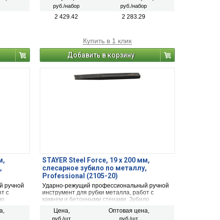
руб./набор
руб./набор
2 429.42
2 283.29
Купить в 1 клик
Добавить в корзину
м,
STAYER Steel Force, 19 х 200 мм,
,
слесарное зубило по металлу,
Professional (2105-20)
й ручной
Ударно-режущий профессиональный ручной
т с
инструмент для рубки металла, работ с
ло
камнем и бетонными стенами. Зубило
зготовлен
заточено и закалено. Инструмент изготовлен
а,
Цена,
Оптовая цена,
 стали,
из высокопрочной хромованадиевой стали,
руб./шт.
руб./шт.