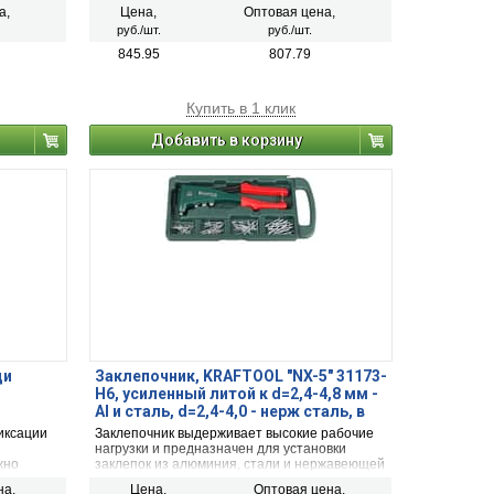
ли
использовать в качестве трубного или
а,
Цена,
Оптовая цена,
разводного ключа.
руб./шт.
руб./шт.
845.95
807.79
Купить в 1 клик
Добавить в корзину
щи
Заклепочник, KRAFTOOL "NX-5" 31173-
H6, усиленный литой к d=2,4-4,8 мм -
Al и сталь, d=2,4-4,0 - нерж сталь, в
боксе, с набором заклепок
иксации
Заклепочник выдерживает высокие рабочие
нагрузки и предназначен для установки
жно
заклепок из алюминия, стали и нержавеющей
ли
стали.
на,
Цена,
Оптовая цена,