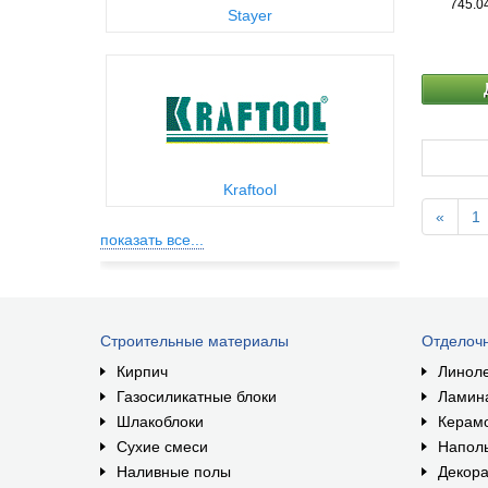
745.0
Stayer
Kraftool
«
1
показать все...
Строительные материалы
Отделоч
Кирпич
Линол
Газосиликатные блоки
Ламин
Шлакоблоки
Керам
Сухие смеси
Наполь
Наливные полы
Декора