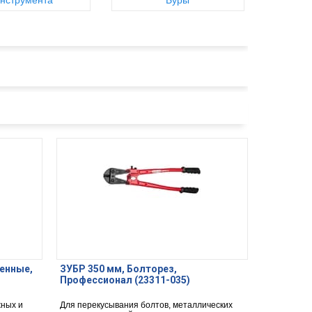
нструмента
Буры
енные,
ЗУБР 350 мм, Болторез,
Профессионал (23311-035)
жных и
Для перекусывания болтов, металлических