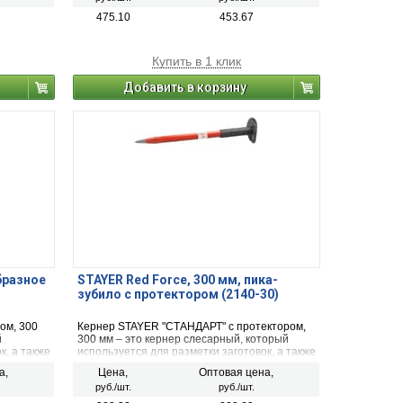
- 15х160
покрыт чернением. Размеры зубила - 19х200
мм
475.10
453.67
Купить в 1 клик
Добавить в корзину
бразное
STAYER Red Force, 300 мм, пика-
зубило с протектором (2140-30)
ом, 300
Кернер STAYER "СТАНДАРТ" с протектором,
й
300 мм – это кернер слесарный, который
к, а также
используется для разметки заготовок, а также
ик. Кернер
может использоваться, как пробойник. Кернер
а,
Цена,
Оптовая цена,
резиновым
STAYER "СТАНДАРТ" снабжен ручкой с
руб./шт.
руб./шт.
т удара.
резиновым фартуком для предохранения
руки от удара. Размер кернера составляет