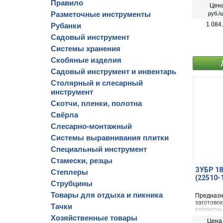
Правило
Цена
Разметочные инструменты
руб./ш
1 084
Рубанки
Садовый инструмент
Системы хранения
Скобяные изделия
Садовый инструмент и инвентарь
Столярный и слесарный
инструмент
Скотчи, пленки, полотна
Свёрла
Слесарно-монтажный
Системы выравнивания плитки
Специальный инструмент
Стамески, резцы
ЗУБР 1
Степлеры
(22510-
Струбцины
Товары для отдыха и пикника
Предназн
заготово
Тачки
ремонтны
использов
Хозяйственные товары
Цена