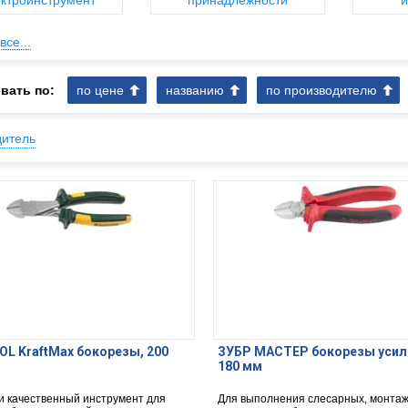
ктроинструмент
принадлежности
и
все...
вать по:
по цене
названию
по производителю
дитель
L KraftMax бокорезы, 200
ЗУБР МАСТЕР бокорезы усил
180 мм
и качественный инструмент для
Для выполнения слесарных, монта