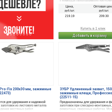
с помощью скобозабивного пистоле
Поставляются в упаковках по 1000 ш
Цена,
Оптовая цен
руб./шт.
руб./шт.
219.19
209.30
Купить в 1 клик
Добавить в корзину
Pro-Fix 200х30 мм, зажимные
ЗУБР Удлиненный захват, 150
22473)
зажимные клещи, Професси
(22511-15)
тся для удержания и надежной
Предназначены для удержания и ф
заготовок из листового металла
заготовок при слесарно-монтажных,
едении жестяных работ.
ремонтных, сварочных работах. Мо