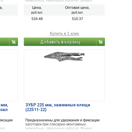
та.
ремонтных, сварочных работах. Можно
т.
использовать в качестве трубного или
а,
Цена,
Оптовая цена,
разводного ключа.
руб./шт.
руб./шт.
534.48
510.37
Купить в 1 клик
Добавить в корзину
 мм,
ЗУБР 225 мм, зажимные клещи
онал
(22511-22)
иксации
Предназначены для удержания и фиксации
заготовок при слесарно-монтажных,
жно
ремонтных, сварочных работах. Можно