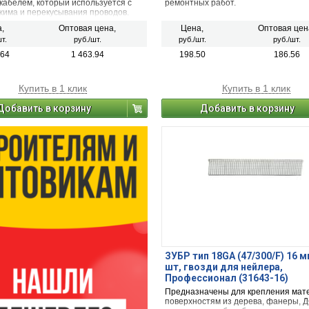
кабелем, который используется с
ремонтных работ.
жима и перекусывания проводов.
,
Оптовая цена,
Цена,
Оптовая цен
т.
руб./шт.
руб./шт.
руб./шт.
.64
1 463.94
198.50
186.56
Купить в 1 клик
Купить в 1 клик
Добавить в корзину
Добавить в корзину
ЗУБР тип 18GA (47/300/F) 16 м
шт, гвозди для нейлера,
Профессионал (31643-16)
Предназначены для крепления мат
поверхностям из дерева, фанеры, ДС