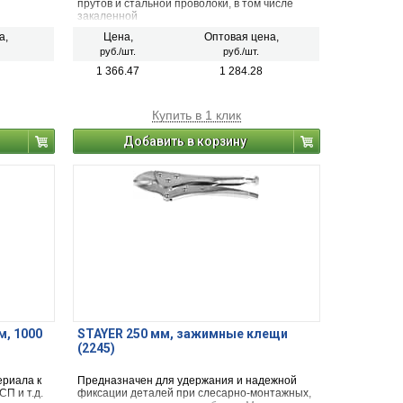
прутов и стальной проволоки, в том числе
закаленной
а,
Цена,
Оптовая цена,
руб./шт.
руб./шт.
1 366.47
1 284.28
Купить в 1 клик
Добавить в корзину
м, 1000
STAYER 250 мм, зажимные клещи
(2245)
ериала к
Предназначен для удержания и надежной
П и т.д.
фиксации деталей при слесарно-монтажных,