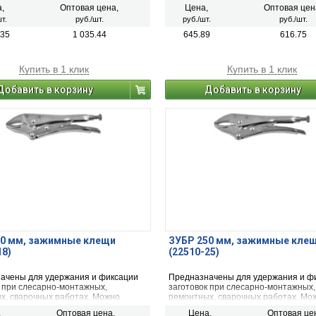
использовать в качестве трубного и
,
Оптовая цена,
Цена,
Оптовая цен
разводного ключа.
т.
руб./шт.
руб./шт.
руб./шт.
.35
1 035.44
645.89
616.75
Купить в 1 клик
Купить в 1 клик
Добавить в корзину
Добавить в корзину
80 мм, зажимные клещи
ЗУБР 250 мм, зажимные кле
18)
(22510-25)
ачены для удержания и фиксации
Предназначены для удержания и ф
к при слесарно-монтажных,
заготовок при слесарно-монтажных,
х, сварочных работах. Можно
ремонтных, сварочных работах. Мо
ать в качестве трубного или
использовать в качестве трубного и
,
Оптовая цена,
Цена,
Оптовая це