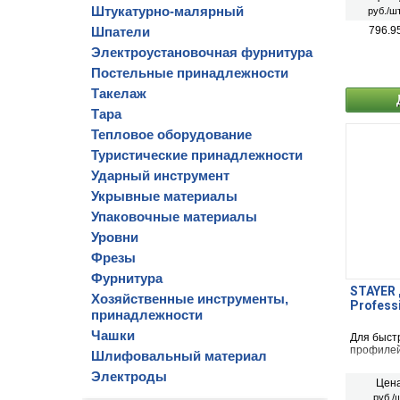
разводног
Штукатурно-малярный
руб./шт
Шпатели
796.9
Электроустановочная фурнитура
Постельные принадлежности
Такелаж
Тара
Тепловое оборудование
Туристические принадлежности
Ударный инструмент
Укрывные материалы
Упаковочные материалы
Уровни
Фрезы
Фурнитура
STAYER 
Хозяйственные инструменты,
Professi
принадлежности
Чашки
Для быст
профиле
Шлифовальный материал
Электроды
Цена
руб./ш