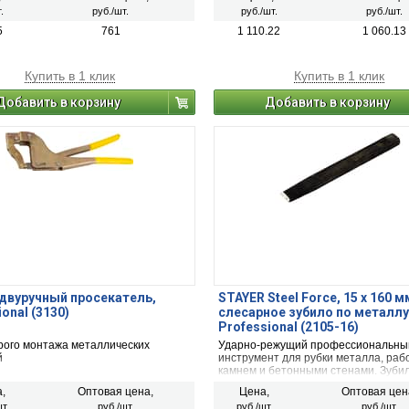
о ключа.
разводного ключа.
.
руб./шт.
руб./шт.
руб./шт.
5
761
1 110.22
1 060.13
Купить в 1 клик
Купить в 1 клик
Добавить в корзину
Добавить в корзину
двуручный просекатель,
STAYER Steel Force, 15 х 160 м
onal (3130)
слесарное зубило по металлу
Professional (2105-16)
рого монтажа металлических
Ударно-режущий профессиональны
й
инструмент для рубки металла, рабо
камнем и бетонными стенами. Зуби
заточено и закалено. Инструмент и
,
Оптовая цена,
Цена,
Оптовая цен
из высокопрочной хромованадиевой
т.
руб./шт.
руб./шт.
руб./шт.