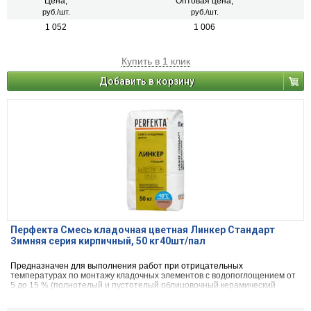
Цена,
Оптовая цена,
руб./шт.
руб./шт.
1 052
1 006
Купить в 1 клик
Добавить в корзину
Перфекта Смесь кладочная цветная Линкер Стандарт
Зимняя серия кирпичный, 50 кг40шт/пал
Предназначен для выполнения работ при отрицательных
температурах по монтажу кладочных элементов с водопоглощением от
5 до 15 % (полнотелый и пустотелый облицовочный керамический
кирпич, рядовой керамический и плотный силикатный кирпич, кирпичи
или блоки из бетона и натурального камня).