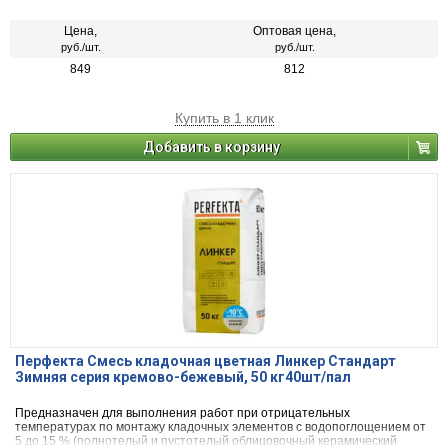
кирпич, рядовой керамический и плотный силикатный кирпич, кирпичи
или блоки из бетона и натурального камня).
Цена,
Оптовая цена,
руб./шт.
руб./шт.
849
812
Купить в 1 клик
Добавить в корзину
Перфекта Смесь кладочная цветная Линкер Стандарт
Зимняя серия кремово-бежевый, 50 кг40шт/пал
Предназначен для выполнения работ при отрицательных
температурах по монтажу кладочных элементов с водопоглощением от
5 до 15 % (полнотелый и пустотелый облицовочный керамический