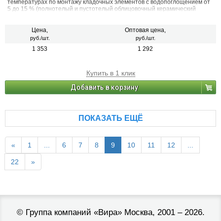
температурах по монтажу кладочных элементов с водопоглощением от
5 до 15 % (полнотелый и пустотелый облицовочный керамический
кирпич, рядовой керамический и плотный силикатный кирпич, кирпичи
или блоки из бетона и натурального камня).
Цена,
Оптовая цена,
руб./шт.
руб./шт.
1 353
1 292
Купить в 1 клик
Добавить в корзину
ПОКАЗАТЬ ЕЩЁ
«
1
...
6
7
8
9
10
11
12
...
22
»
©
Группа компаний «Вира»
Москва, 2001 – 2026.