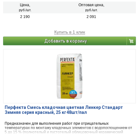
или блоки из бетона и натурального камня).
Цена,
Оптовая цена,
руб./шт.
руб./шт.
2 190
2 091
Купить в 1 клик
Добавить в корзину
Перфекта Смесь кладочная цветная Линкер Стандарт
Зимняя серия красный, 25 кг48шт/пал
Предназначен для выполнения работ при отрицательных
температурах по монтажу кладочных элементов с водопоглощением от
5 до 15 % (полнотелый и пустотелый облицовочный керамический
кирпич, рядовой керамический и плотный силикатный кирпич, кирпичи