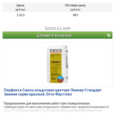
или блоки из бетона и натурального камня).
Цена,
Оптовая цена,
руб./шт.
руб./шт.
1 013
967
Купить в 1 клик
Добавить в корзину
Перфекта Смесь кладочная цветная Линкер Стандарт
Зимняя серия красный, 50 кг40шт/пал
Предназначен для выполнения работ при отрицательных
температурах по монтажу кладочных элементов с водопоглощением от
5 до 15 % (полнотелый и пустотелый облицовочный керамический
кирпич, рядовой керамический и плотный силикатный кирпич, кирпичи