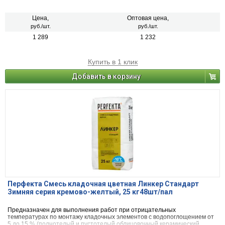
кирпич, рядовой керамический и плотный силикатный кирпич, кирпичи
или блоки из бетона и натурального камня).
Цена,
Оптовая цена,
руб./шт.
руб./шт.
1 289
1 232
Купить в 1 клик
Добавить в корзину
Перфекта Смесь кладочная цветная Линкер Стандарт
Зимняя серия кремово-желтый, 25 кг48шт/пал
Предназначен для выполнения работ при отрицательных
температурах по монтажу кладочных элементов с водопоглощением от
5 до 15 % (полнотелый и пустотелый облицовочный керамический