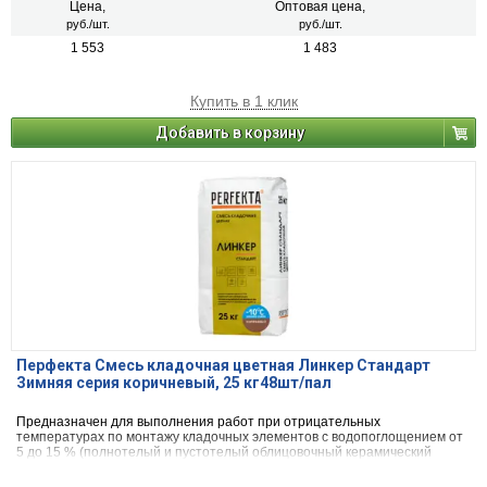
Цена,
Оптовая цена,
руб./шт.
руб./шт.
1 553
1 483
Купить в 1 клик
Добавить в корзину
Перфекта Смесь кладочная цветная Линкер Стандарт
Зимняя серия коричневый, 25 кг48шт/пал
Предназначен для выполнения работ при отрицательных
температурах по монтажу кладочных элементов с водопоглощением от
5 до 15 % (полнотелый и пустотелый облицовочный керамический
кирпич, рядовой керамический и плотный силикатный кирпич, кирпичи
или блоки из бетона и натурального камня).