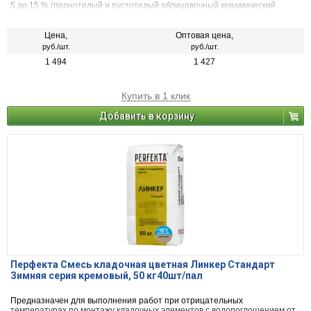
5 до 15 % (полнотелый и пустотелый облицовочный керамический
кирпич, рядовой керамический и плотный силикатный кирпич, кирпичи
или блоки из бетона и натурального камня).
Цена,
Оптовая цена,
руб./шт.
руб./шт.
1 494
1 427
Купить в 1 клик
Добавить в корзину
Перфекта Смесь кладочная цветная Линкер Стандарт
Зимняя серия кремовый, 50 кг40шт/пал
Предназначен для выполнения работ при отрицательных
температурах по монтажу кладочных элементов с водопоглощением от