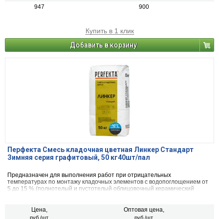
947
900
Купить в 1 клик
Добавить в корзину
Перфекта Смесь кладочная цветная Линкер Стандарт
Зимняя серия графитовый, 50 кг40шт/пал
Предназначен для выполнения работ при отрицательных
температурах по монтажу кладочных элементов с водопоглощением от
5 до 15 % (полнотелый и пустотелый облицовочный керамический
кирпич, рядовой керамический и плотный силикатный кирпич, кирпичи
или блоки из бетона и натурального камня).
Цена,
Оптовая цена,
руб./шт.
руб./шт.