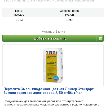
5 до 15 % (полнотелый и пустотелый облицовочный керамический
кирпич, рядовой керамический и плотный силикатный кирпич, кирпичи
или блоки из бетона и натурального камня).
Цена,
Оптовая цена,
руб./шт.
руб./шт.
1 313
1 254
Купить в 1 клик
Добавить в корзину
Перфекта Смесь кладочная цветная Линкер Стандарт
Зимняя серия кремово-розовый, 50 кг40шт/пал
Предназначен для выполнения работ при отрицательных
температурах по монтажу кладочных элементов с водопоглощением от