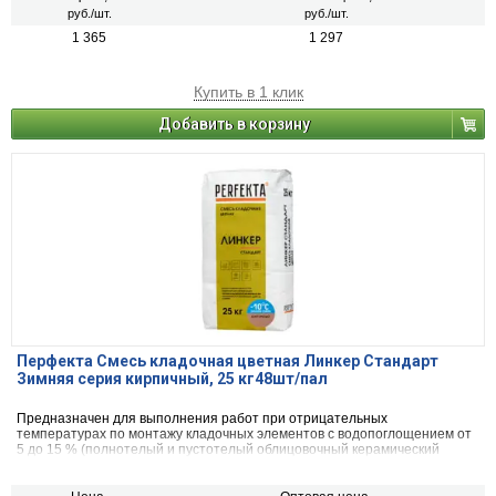
руб./шт.
руб./шт.
1 365
1 297
Купить в 1 клик
Добавить в корзину
Перфекта Смесь кладочная цветная Линкер Стандарт
Зимняя серия кирпичный, 25 кг48шт/пал
Предназначен для выполнения работ при отрицательных
температурах по монтажу кладочных элементов с водопоглощением от
5 до 15 % (полнотелый и пустотелый облицовочный керамический
кирпич, рядовой керамический и плотный силикатный кирпич, кирпичи
или блоки из бетона и натурального камня).