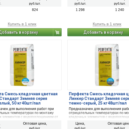
чный керамический кирпич, рядовой
облицовочный керамический кирпич
.
руб./шт.
руб./шт.
руб./шт.
ский и плотный силикатный кирпич,
керамический и плотный силикатный
ли блоки из бетона и натурального
кирпичи или блоки из бетона и нату
824
1 298
1 240
камня).
Купить в 1 клик
Купить в 1 клик
Добавить в корзину
Добавить в корзину
а Смесь кладочная цветная
Перфекта Смесь кладочная ц
Стандарт Зимняя серия
Линкер Стандарт Зимняя сер
елый, 50 кг40шт/пал
темно-серый, 25 кг48шт/пал
ачен для выполнения работ при
Предназначен для выполнения раб
льных температурах по монтажу
отрицательных температурах по м
х элементов с водопоглощением от
кладочных элементов с водопоглощ
% (полнотелый и пустотелый
5 до 15 % (полнотелый и пустотелы
,
Оптовая цена,
Цена,
Оптовая цен
чный керамический кирпич, рядовой
облицовочный керамический кирпич
.
руб./шт.
руб./шт.
руб./шт.