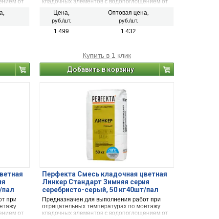
ением от
кладочных элементов с водопоглощением от
й
5 до 15 % (полнотелый и пустотелый
а,
Цена,
Оптовая цена,
, рядовой
облицовочный керамический кирпич, рядовой
руб./шт.
руб./шт.
 кирпич,
керамический и плотный силикатный кирпич,
рального
кирпичи или блоки из бетона и натурального
1 499
1 432
камня).
Купить в 1 клик
Добавить в корзину
ветная
Перфекта Смесь кладочная цветная
ия
Линкер Стандарт Зимняя серия
/пал
серебристо-серый, 50 кг40шт/пал
от при
Предназначен для выполнения работ при
онтажу
отрицательных температурах по монтажу
ением от
кладочных элементов с водопоглощением от