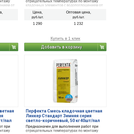
онтажу
отрицательных температурах по монтажу
ением от
кладочных элементов с водопоглощением от
й
5 до 15 % (полнотелый и пустотелый
а,
Цена,
Оптовая цена,
, рядовой
облицовочный керамический кирпич, рядовой
руб./шт.
руб./шт.
 кирпич,
керамический и плотный силикатный кирпич,
рального
кирпичи или блоки из бетона и натурального
1 290
1 232
камня).
Купить в 1 клик
Добавить в корзину
ветная
Перфекта Смесь кладочная цветная
ия
Линкер Стандарт Зимняя серия
шт/пал
светло-коричневый, 50 кг40шт/пал
от при
Предназначен для выполнения работ при
онтажу
отрицательных температурах по монтажу