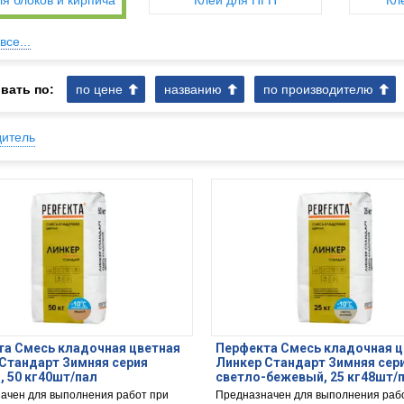
ля блоков и кирпича
Клей для ПГП
Кл
все...
вать по:
по цене
названию
по производителю
дитель
а Смесь кладочная цветная
Перфекта Смесь кладочная ц
Стандарт Зимняя серия
Линкер Стандарт Зимняя сер
 50 кг40шт/пал
светло-бежевый, 25 кг48шт/
ачен для выполнения работ при
Предназначен для выполнения раб