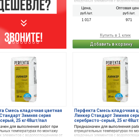
кладочных элементов с водопоглощ
5 до 15 % (полнотелый и пустотелы
Цена,
Оптовая цен
облицовочный керамический кирпич
руб./шт.
руб./шт.
керамический и плотный силикатный
кирпичи или блоки из бетона и нату
1 017
971
камня).
Купить в 1 клик
Добавить в корзину
а Смесь кладочная цветная
Перфекта Смесь кладочная ц
Стандарт Зимняя серия
Линкер Стандарт Зимняя сер
серый, 25 кг48шт/пал
серебристо-серый, 25 кг48шт
ачен для выполнения работ при
Предназначен для выполнения раб
льных температурах по монтажу
отрицательных температурах по м
х элементов с водопоглощением от
кладочных элементов с водопоглощ