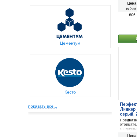
5 до 15 
Цена
облицово
руб./шт
керамиче
кирпичи и
806
камня).
Цементум
Кесто
Перфект
показать все...
Линкер 
серый, 
Предназн
отрицате
кладочны
5 до 15 
Цена