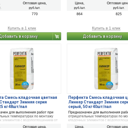
% (полнотелый и пустотелый
5 до 15 % (полнотелый и пустотелы
,
Оптовая цена,
Цена,
Оптовая цен
чный керамический кирпич, рядовой
облицовочный керамический кирпич
.
руб./шт.
руб./шт.
руб./шт.
ский и плотный силикатный кирпич,
керамический и плотный силикатный
ли блоки из бетона и натурального
кирпичи или блоки из бетона и нату
770
864
825
камня).
Купить в 1 клик
Купить в 1 клик
Добавить в корзину
Добавить в корзину
а Смесь кладочная цветная
Перфекта Смесь кладочная ц
Стандарт Зимняя серия
Линкер Стандарт Зимняя сер
25 кг48шт/пал
серый, 50 кг40шт/пал
ачен для выполнения работ при
Предназначен для выполнения раб
льных температурах по монтажу
отрицательных температурах по м
х элементов с водопоглощением от
кладочных элементов с водопоглощ
% (полнотелый и пустотелый
5 до 15 % (полнотелый и пустотелы
,
Оптовая цена,
Цена,
Оптовая цен