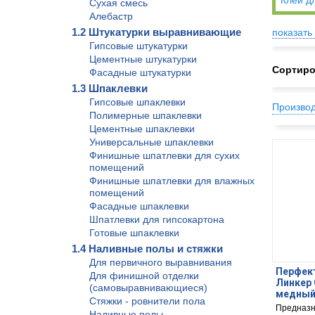
Клей д
Сухая смесь
Алебастр
1.2 Штукатурки выравнивающие
показать 
Гипсовые штукатурки
Цементные штукатурки
Сортиро
Фасадные штукатурки
1.3 Шпаклевки
Гипсовые шпаклевки
Произво
Полимерные шпаклевки
Цементные шпаклевки
Универсальные шпаклевки
Финишные шпатлевки для сухих
помещений
Финишные шпатлевки для влажных
помещений
Фасадные шпаклевки
Шпатлевки для гипсокартона
Готовые шпаклевки
1.4 Наливные полы и стяжки
Для первичного выравнивания
Перфект
Для финишной отделки
Линкер 
(самовыравнивающиеся)
медный,
Стяжки - ровнители пола
Предназн
Наливные полы