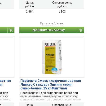
й
5 до 15 % (полнотелый и пустотелый
а,
Цена,
Оптовая цена,
, рядовой
облицовочный керамический кирпич, рядовой
руб./шт.
руб./шт.
 кирпич,
керамический и плотный силикатный кирпич,
рального
кирпичи или блоки из бетона и натурального
1 364
1 303
камня).
Купить в 1 клик
Добавить в корзину
ветная
Перфекта Смесь кладочная цветная
ия
Линкер Стандарт Зимняя серия
супер-белый, 25 кг48шт/пал
от при
Предназначен для выполнения работ при
онтажу
отрицательных температурах по монтажу
ением от
кладочных элементов с водопоглощением от
й
5 до 15 % (полнотелый и пустотелый
а,
Цена,
Оптовая цена,