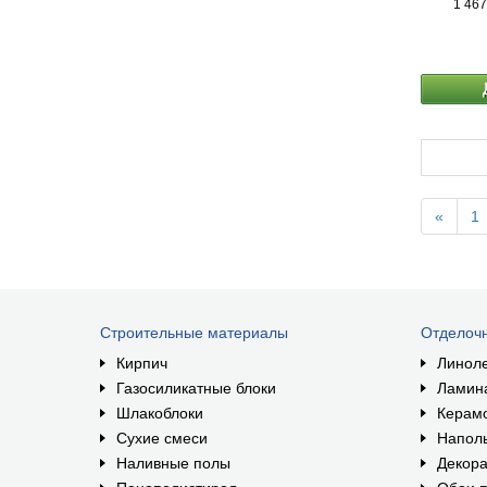
1 467
камня).
«
1
Строительные материалы
Отделоч
Кирпич
Линол
Газосиликатные блоки
Ламин
Шлакоблоки
Керам
Сухие смеси
Наполь
Наливные полы
Декора