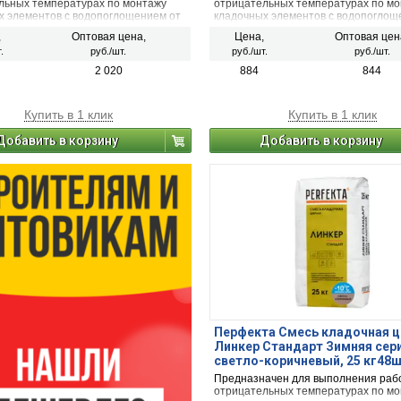
льных температурах по монтажу
отрицательных температурах по м
х элементов с водопоглощением от
кладочных элементов с водопоглощ
% (полнотелый и пустотелый
5 до 15 % (полнотелый и пустотелы
,
Оптовая цена,
Цена,
Оптовая цен
чный керамический кирпич, рядовой
облицовочный керамический кирпич
.
руб./шт.
руб./шт.
руб./шт.
ский и плотный силикатный кирпич,
керамический и плотный силикатный
ли блоки из бетона и натурального
кирпичи или блоки из бетона и нату
2 020
884
844
камня).
Купить в 1 клик
Купить в 1 клик
Добавить в корзину
Добавить в корзину
Перфекта Смесь кладочная ц
Линкер Стандарт Зимняя сер
светло-коричневый, 25 кг48
Предназначен для выполнения раб
отрицательных температурах по м