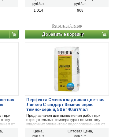
, рядовой
облицовочный керамический кирпич, рядовой
руб./шт.
руб./шт.
 кирпич,
керамический и плотный силикатный кирпич,
рального
кирпичи или блоки из бетона и натурального
1 014
968
камня).
Купить в 1 клик
Добавить в корзину
ветная
Перфекта Смесь кладочная цветная
ия
Линкер Стандарт Зимняя серия
темно-серый, 50 кг40шт/пал
от при
Предназначен для выполнения работ при
онтажу
отрицательных температурах по монтажу
ением от
кладочных элементов с водопоглощением от
й
5 до 15 % (полнотелый и пустотелый
а,
Цена,
Оптовая цена,
, рядовой
облицовочный керамический кирпич, рядовой
руб./шт.
руб./шт.