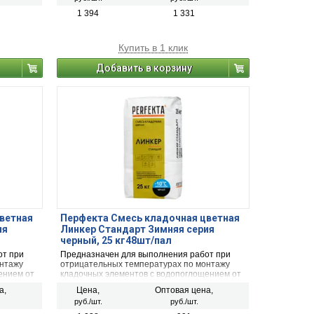
 кирпич,
керамический и плотный силикатный кирпич,
рального
кирпичи или блоки из бетона и натурального
1 394
1 331
камня).
Купить в 1 клик
Добавить в корзину
ветная
Перфекта Смесь кладочная цветная
ия
Линкер Стандарт Зимняя серия
черный, 25 кг48шт/пал
от при
Предназначен для выполнения работ при
онтажу
отрицательных температурах по монтажу
ением от
кладочных элементов с водопоглощением от
й
5 до 15 % (полнотелый и пустотелый
а,
Цена,
Оптовая цена,
, рядовой
облицовочный керамический кирпич, рядовой
руб./шт.
руб./шт.
 кирпич,
керамический и плотный силикатный кирпич,
рального
кирпичи или блоки из бетона и натурального