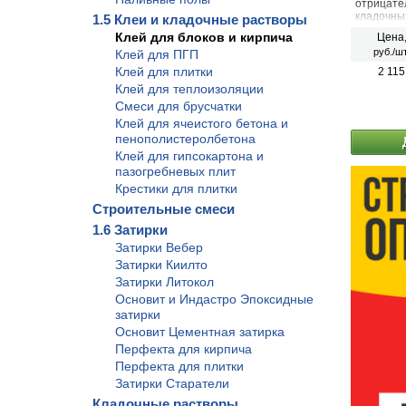
отрицате
кладочны
1.5 Клеи и кладочные растворы
5 до 15 
Клей для блоков и кирпича
Цена
облицово
руб./шт
Клей для ПГП
керамиче
кирпичи и
Клей для плитки
2 115
камня).
Клей для теплоизоляции
Смеси для брусчатки
Клей для ячеистого бетона и
пенополистеролбетона
Клей для гипсокартона и
пазогребневых плит
Крестики для плитки
Строительные смеси
1.6 Затирки
Затирки Вебер
Затирки Киилто
Затирки Литокол
Основит и Индастро Эпоксидные
затирки
Основит Цементная затирка
Перфекта для кирпича
Перфекта для плитки
Затирки Старатели
Кладочные растворы