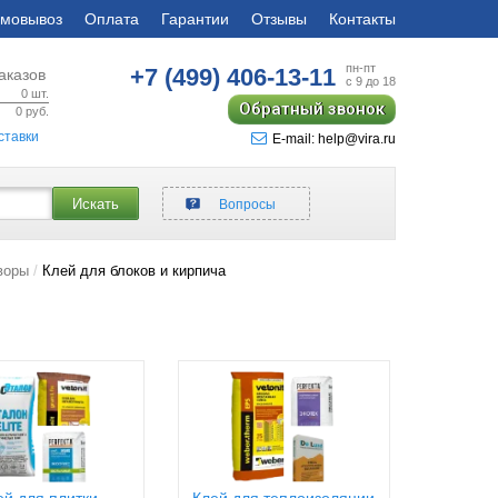
мовывоз
Оплата
Гарантии
Отзывы
Контакты
пн-пт
+7 (499)
406-13-11
аказов
с 9 до 18
0
шт.
Обратный звонок
0
руб.
ставки
E-mail: help@vira.ru
Искать
Вопросы
воры
Клей для блоков и кирпича