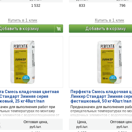
ский и плотный силикатный кирпич,
керамический и плотный силикатный
ли блоки из бетона и натурального
кирпичи или блоки из бетона и нату
1 532
833
796
камня).
Купить в 1 клик
Купить в 1 клик
Добавить в корзину
Добавить в корзину
а Смесь кладочная цветная
Перфекта Смесь кладочная ц
Стандарт Зимняя серия
Линкер Стандарт Зимняя сер
овый, 25 кг48шт/пал
фисташковый, 50 кг40шт/пал
ачен для выполнения работ при
Предназначен для выполнения раб
льных температурах по монтажу
отрицательных температурах по м
х элементов с водопоглощением от
кладочных элементов с водопоглощ
% (полнотелый и пустотелый
5 до 15 % (полнотелый и пустотелы
,
Оптовая цена,
Цена,
Оптовая цен
чный керамический кирпич, рядовой
облицовочный керамический кирпич
.
руб./шт.
руб./шт.
руб./шт.
ский и плотный силикатный кирпич,
керамический и плотный силикатный
ли блоки из бетона и натурального
кирпичи или блоки из бетона и нату