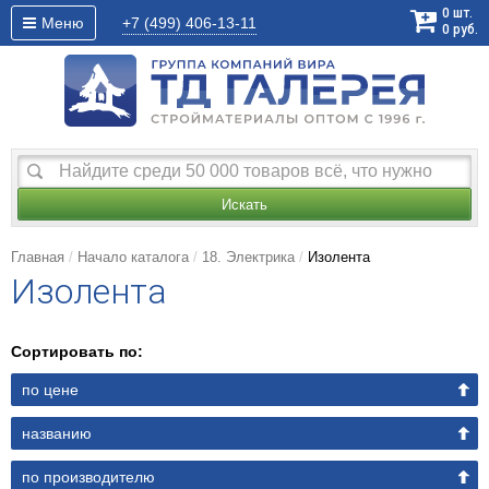
0
шт.
Меню
+7 (499)
406-13-11
0
руб.
Искать
Главная
Начало каталога
18. Электрика
Изолента
Изолента
Сортировать по:
по цене
названию
по производителю