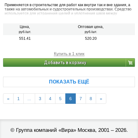
Применяется в строительстве для работ как внутри так и вне здания, а
также на автомобильных и судостроительных производствах. Средство
используется для устранения щелей и уплотнения швов между
металлическими конструкциями и элементами. Полученный шов
длительное время выдерживает деформации и обладает
водоотталкивающими свойствами.
Цена,
Оптовая цена,
руб./шт.
руб./шт.
551.41
520.20
Купить в 1 клик
Добавить в корзину
ПОКАЗАТЬ ЕЩЁ
«
1
...
3
4
5
6
7
8
»
©
Группа компаний «Вира»
Москва, 2001 – 2026.