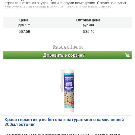
строительстве как внутри, так и снаружи помещения. Средство служит
для устранения трещин в кирпиче, бетоне и различных видах
натурального камня, для уплотнения стыков конструкций, швов на
фасадах, а также при проведении работ по облицовке. Полученный шов
выдерживает деформации и негативное воздействие влаги,
Цена,
Оптовая цена,
ультрафиолетового излучения и перепадов температур.
руб./шт.
руб./шт.
567.59
535.46
Купить в 1 клик
Добавить в корзину
Красс герметик для бетона и натурального камня серый
300мл эстония