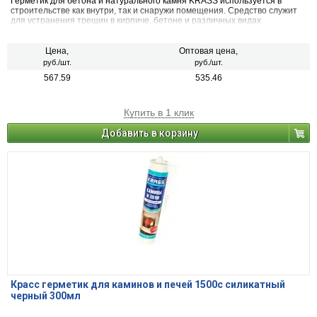
Герметик для бетона и натурального камня KRASS используется в
строительстве как внутри, так и снаружи помещения. Средство служит
для устранения трещин в кирпиче, бетоне и различных видах
натурального камня, для уплотнения стыков конструкций, швов на
фасадах, а также при проведении работ по облицовке. Полученный шов
выдерживает деформации и негативное воздействие влаги,
Цена,
Оптовая цена,
ультрафиолетового излучения и перепадов температур.
руб./шт.
руб./шт.
567.59
535.46
Купить в 1 клик
Добавить в корзину
Красс герметик для каминов и печей 1500с силикатный
черный 300мл