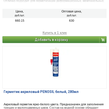
Отлично подходит для герметизации деформационных, межпанельных,
межблочных и других конструкционных швов, узлов соединений, стыков.
Может применяться на объектах подверженных высоким
температурным перепадам, вибрации и эксплуатации в районах
Цена,
Оптовая цена,
крайнего севера. Применяется в конструкциях с деформативностью
руб./шт.
руб./шт.
швов до 25% .
660.15
630
Купить в 1 клик
Добавить в корзину
Герметик акриловый PENOSIL белый, 280мл
Акриловый герметик ярко-белого цвета. Предназначен для заполнения
трещин и малоподвижных швов. Состав на водной основе обладает