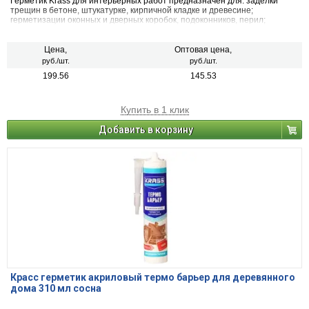
Герметик Krass для интерьерных работ предназначен для: заделки
трещин в бетоне, штукатурке, кирпичной кладке и древесине;
герметизации оконных и дверных коробок, подоконников, перил;
уплотнения малоподвижных швов; уплотнения соединений
гипсокартонных плит.
Цена,
Оптовая цена,
руб./шт.
руб./шт.
199.56
145.53
Купить в 1 клик
Добавить в корзину
Красс герметик акриловый термо барьер для деревянного
дома 310 мл сосна