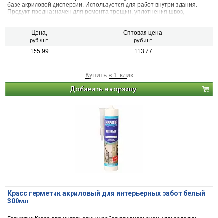
базе акриловой дисперсии. Используется для работ внутри здания.
Продукт предназначен для ремонта трещин, уплотнения швов,
укрепления зазоров между панелями, и герметизации коробок окон и
дверей. Вещество способно выровнять изъяны поверхности перед
нанесением краски. Высокий уровень адгезии позволяет применять
Цена,
Оптовая цена,
герметик ко многим пористым материалам, таким как штукатурка, гипс,
руб./шт.
руб./шт.
цемент, бетон, камень, древесина и гипсокартон.
155.99
113.77
Купить в 1 клик
Добавить в корзину
Красс герметик акриловый для интерьерных работ белый
300мл