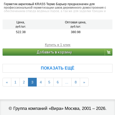
Герметик акриловый KRASS Термо Барьер предназначен для
профессиональной герметизации швов деревянного домостроения с
обеспечением отвода водяных паров, а так же для заделки трещин и
сколов на поверхностях из дерева, с учетом усадки при деформации
строений. Рекомендуется для первичной и вторичной герметизация по
технологии «теплый шов»
Цена,
Оптовая цена,
руб./шт.
руб./шт.
522.38
380.98
Купить в 1 клик
Добавить в корзину
ПОКАЗАТЬ ЕЩЁ
«
1
2
3
4
5
6
...
8
»
©
Группа компаний «Вира»
Москва, 2001 – 2026.