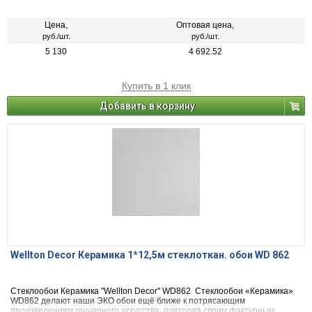
наполнили полотна стеклообоев «Кашемир» WD856 и создали
причудливую картину с буквально струящейся фактурой нежной
кашемировой пряжи. Раппорт – 50 см.
Цена,
Оптовая цена,
руб./шт.
руб./шт.
5 130
4 692.52
Купить в 1 клик
Добавить в корзину
Wellton Decor Керамика 1*12,5м стеклоткан. обои WD 862
Стеклообои Керамика "Wellton Decor" WD862 Стеклообои «Керамика»
WD862 делают наши ЭКО обои ещё ближе к потрясающим
произведениям гончарного искусства, повторяя своим фактурным