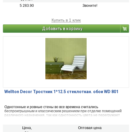
5 283.90
Звоните!
Купить в 1 клик
Добавить в корзину
Wellton Decor Тростник 1*12.5 стеклоткан. обои WD 801
Однотонные и ровные стены во все времена считались
беспроигрышным и классическим решением при отделке помещений
различного назначения, так как однотонность цвета не перегружает
комнату и служит прекрасным фоном для предметов декора или
мебели.
Цена,
Оптовая цена