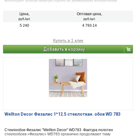
воссоздаёт особую фактуру одного из древнейших изобретений
человечества для письма. Благодаря мелкому рисунку с большим
периодом повторения (раппорт), допускается наклеивание полотен без
подгонки рисунка. Раппорт – 71,5 см.
Цена,
Оптовая цена,
руб./шт.
руб./шт.
5 240
4 793.14
Купить в 1 клик
Добавить в корзину
Wellton Decor Физалис 1*12.5 стеклоткан. обои WD 783
Стеклообои Физалис "Wellton Decor" WD783 Фактура полотен
стеклообоев «Физалис» WD783 органично продолжают тему