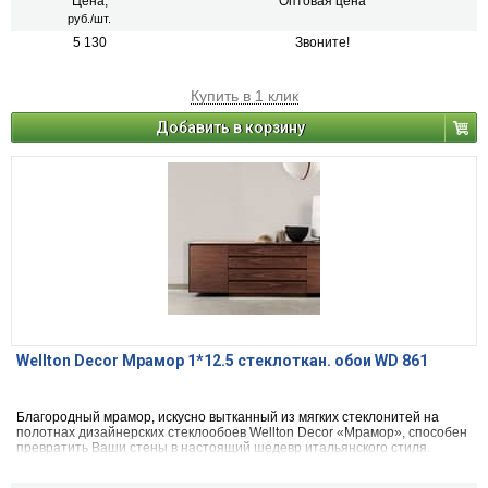
Цена,
Оптовая цена
руб./шт.
5 130
Звоните!
Купить в 1 клик
Добавить в корзину
Wellton Decor Мрамор 1*12.5 стеклоткан. обои WD 861
Благородный мрамор, искусно вытканный из мягких стеклонитей на
полотнах дизайнерских стеклообоев Wellton Decor «Мрамор», способен
превратить Ваши стены в настоящий шедевр итальянского стиля.
Имитация ажурного сплетения прожилок этого натурального камня
прекрасно подходит для декорирования гостиных, спальнен и столовых.