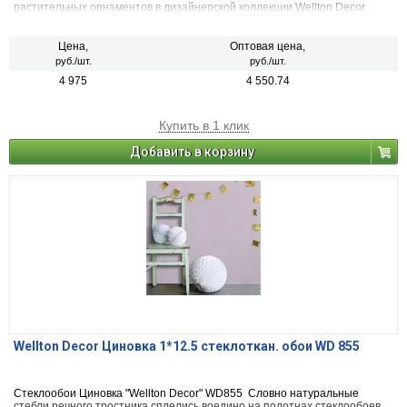
растительных орнаментов в дизайнерской коллекции Wellton Decor.
Изящное переплетение стеблей, листьев и необычных цветков и плодов
этого благородного растения создают на полотнах стеклообоев
«Физалис» неповторимую игру света и тени. Превосходно подходит для
Цена,
Оптовая цена,
спальни, детской комнаты и кухни в стиле Прованс. Пропитанный
руб./шт.
руб./шт.
воздухом растительный орнамент позволяет без труда стыковать
4 975
4 550.74
полотна стеклообоев метровой ширины. Раппорт – 100 см.
Купить в 1 клик
Добавить в корзину
Wellton Decor Циновка 1*12.5 стеклоткан. обои WD 855
Стеклообои Циновка "Wellton Decor" WD855 Словно натуральные
стебли речного тростника сплелись воедино на полотнах стеклообоев