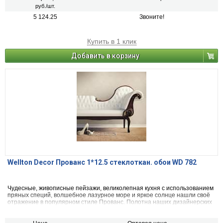
руб./шт.
5 124.25
Звоните!
Купить в 1 клик
Добавить в корзину
Wellton Decor Прованс 1*12.5 стеклоткан. обои WD 782
Чудесные, живописные пейзажи, великолепная кухня с использованием
пряных специй, волшебное лазурное море и яркое солнце нашли своё
отражение в популярном стиле Прованс. Полотна наших дизайнерских
стеклообоев "Прованс" создадут в Вашей квартире или загородном
доме чарующий дух "французского кантри".