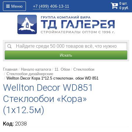
0
шт.
Меню
+7 (499)
406-13-11
0
руб.
Искать
Главная
Начало каталога
11. Обои
Стеклообои
Стеклообои дизайнерские
Wellton Decor Кора 1*12.5 стеклоткан. обои WD 851
Wellton Decor WD851
Стеклообои «Кора»
(1x12.5м)
Код:
2038