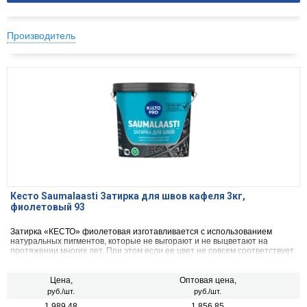
Производитель
Кесто Saumalaasti Затирка для швов кафеля 3кг,
фиолетовый 93
Затирка «КЕСТО» фиолетовая изготавливается с использованием
натуральных пигментов, которые не выгорают и не выцветают на
протяжении многих лет. При этом если ее цвет не совсем соответствует
оттенку плитки, это легко исправить, смешав затирки между собой. К
примеру, если нужен более светлый оттенок, можно добавить белой
затирки.
Цена,
Оптовая цена,
руб./шт.
руб./шт.
1 989.48
1 856.85