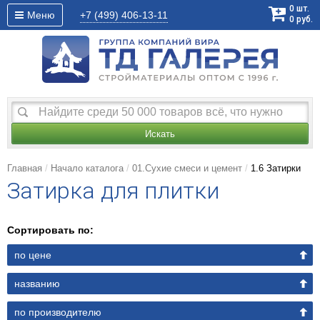
0
шт.
Меню
+7 (499)
406-13-11
0
руб.
Искать
Главная
Начало каталога
01.Сухие смеси и цемент
1.6 Затирки
Затирка для плитки
Сортировать по:
по цене
названию
по производителю