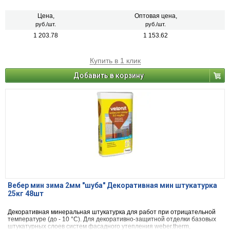
вододисперсионными красками. Является негорючим и безопасным
материалом. Обладает хорошей паропроницаемостью и
морозостойкостью.
Цена,
Оптовая цена,
руб./шт.
руб./шт.
1 203.78
1 153.62
Купить в 1 клик
Добавить в корзину
Вебер мин зима 2мм "шуба" Декоративная мин штукатурка
25кг 48шт
Декоративная минеральная штукатурка для работ при отрицательной
температуре (до - 10 °С). Для декоративно-защитной отделки базовых
штукатурных слоев систем фасадного утепления weber.therm,