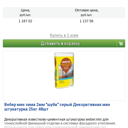
weber.therm min. Для декоративно-защитной отделки поверхностей
внутри и снаружи помещений. Для оштукатуривания по следующим
основаниям: бетон; базовые штукатурные слои систем фасадного
Цена,
Оптовая цена,
утепления; поверхности, выполненные цементными, цементно-
руб./шт.
руб./шт.
известковыми, известково-цементными штукатурками и шпаклевками.
1 187.02
1 137.56
Купить в 1 клик
Добавить в корзину
Вебер мин зима 2мм "шуба" серый Декоративная мин
штукатурка 25кг 48шт
Декоративная известково-цементная штукатурка weber.min для
тонкослойной финишной отделки в системах фасадного утепления.
Используется для работ при отрицательной температуре (до