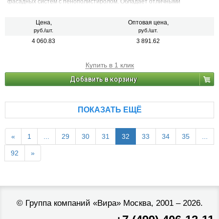
фасадных систем с пенополистиролом. Обладает отличными
эксплуатационными свойствами. Легка в работе. Не требует
последующей окраски, так как колеруется в массе на производстве в
соответствии в соответствии с цветовой палитрой Weber Color
Цена,
Оптовая цена,
Spectrum, RAL, NCS и другими системами.
руб./шт.
руб./шт.
4 060.83
3 891.62
Купить в 1 клик
Добавить в корзину
ПОКАЗАТЬ ЕЩЁ
«
1
...
29
30
31
32
33
34
35
...
92
»
©
Группа компаний «Вира»
Москва, 2001 – 2026.