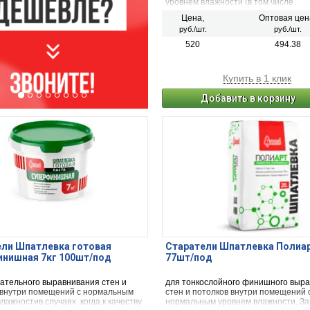
уровнем влажности (в том числе
неотапливаемых).
Цена,
Оптовая цен
руб./шт.
руб./шт.
520
494.38
Купить в 1 клик
Добавить в корзину
ели Шпатлевка готовая
Старатели Шпатлевка Полиарт
инишная 7кг 100шт/под
77шт/под
чательного выравнивания стен и
для тонкослойного финишного выр
 внутри помещений с нормальным
стен и потолков внутри помещений 
лажностив случаях, когда к качеству
нормальным уровнем влажности. З