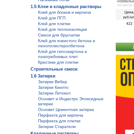
нормальн
по массе 
1.5 Клеи и кладочные растворы
терракото
Клей для блоков и кирпича
Цена
помещени
руб./шт
Клей для ПГП
влажност
Клей для плитки
422
Клей для теплоизоляции
Смеси для брусчатки
Клей для ячеистого бетона и
пенополистеролбетона
Клей для гипсокартона и
пазогребневых плит
Крестики для плитки
Строительные смеси
1.6 Затирки
Затирки Вебер
Затирки Киилто
Затирки Литокол
Основит и Индастро Эпоксидные
затирки
Основит Цементная затирка
Перфекта для кирпича
Перфекта для плитки
Затирки Старатели
Кладочные растворы