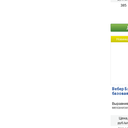
385
Новинк
Вебер Б
базовая
Выравнив
механизи
Цена
руб./шт