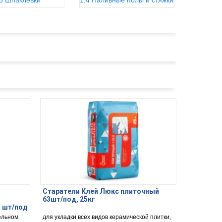
.3 Шпаклевки
1.4 Наливные полы и стяжки
Старатели Клей Люкс плиточный
63шт/под, 25кг
 шт/под
ельном
для укладки всех видов керамической плитки,