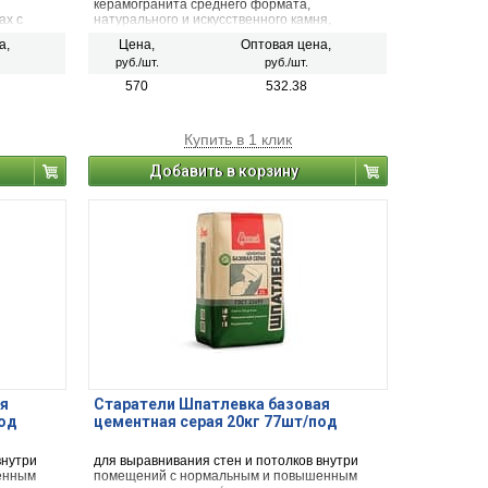
керамогранита среднего формата,
ах с
натурального и искусственного камня,
одвалах,
клинкерной плитки на стены и пол.
а,
Цена,
Оптовая цена,
ниях).
руб./шт.
руб./шт.
570
532.38
Купить в 1 клик
Добавить в корзину
я
Старатели Шпатлевка базовая
под
цементная серая 20кг 77шт/под
внутри
для выравнивания стен и потолков внутри
енным
помещений с нормальным и повышенным