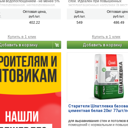
ым водопоглощением - не менее 5%
слое. Идеален при повышенных
(глазурованная, неглазурованная,
эксплуатационных нагрузках (в мест
вая, мозаичная) на стены и пол в
высокой проходимостью, гаражах, п
,
Оптовая цена,
Цена,
Оптовая цен
ях с нормальной и повышенной
складских и промышленных помеще
.
руб./шт.
руб./шт.
руб./шт.
ью.
402.22
549
486.49
Купить в 1 клик
Купить в 1 клик
Добавить в корзину
Добавить в корзину
Старатели Шпатлевка базова
цементная белая 20кг 77шт/
для выравнивания стен и потолков 
помещений с нормальным и повыш