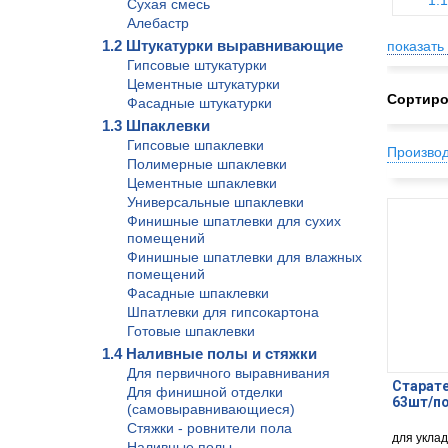
1.
Сухая смесь
Алебастр
1.2 Штукатурки выравнивающие
показать 
Гипсовые штукатурки
Цементные штукатурки
Сортиро
Фасадные штукатурки
1.3 Шпаклевки
Гипсовые шпаклевки
Произво
Полимерные шпаклевки
Цементные шпаклевки
Универсальные шпаклевки
Финишные шпатлевки для сухих
помещений
Финишные шпатлевки для влажных
помещений
Фасадные шпаклевки
Шпатлевки для гипсокартона
Готовые шпаклевки
1.4 Наливные полы и стяжки
Для первичного выравнивания
Старат
Для финишной отделки
63шт/по
(самовыравнивающиеся)
Стяжки - ровнители пола
для уклад
Наливные полы