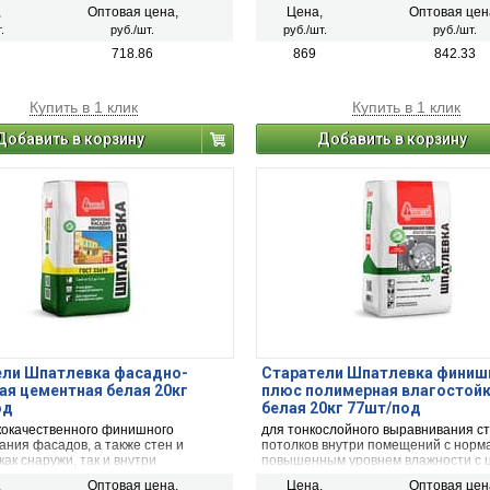
ого финишного покрытия
мельчайшие неровности, идеально 
,
Оптовая цена,
Цена,
Оптовая цен
яются повышенные требования.
для шпатлевания ультратонким сло
.
руб./шт.
руб./шт.
руб./шт.
сдир»), заделки стыков ГКЛ, ГВЛ с
использованием армирующей ленты
718.86
869
842.33
создания декоративных фактурных
поверхностей.
Купить в 1 клик
Купить в 1 клик
Добавить в корзину
Добавить в корзину
ели Шпатлевка фасадно-
Старатели Шпатлевка финиш
я цементная белая 20кг
плюс полимерная влагостой
од
белая 20кг 77шт/под
кокачественного финишного
для тонкослойного выравнивания ст
ния фасадов, а также стен и
потолков внутри помещений с норм
как снаружи, так и внутри
повышенным уровнем влажности с 
й, особенно влажных
получения высококачественной фи
,
Оптовая цена,
Цена,
Оптовая цен