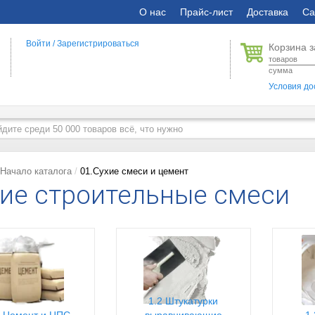
О нас
Прайс-лист
Доставка
Са
Войти
/
Зарегистрироваться
Корзина з
товаров
сумма
Условия до
Начало каталога
01.Сухие смеси и цемент
ие строительные смеси
1.2 Штукатурки