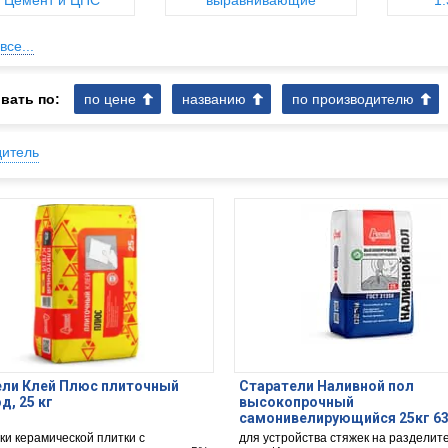
1 Цемент и ЦПС
выравнивающие
1
все...
вать по:
по цене
названию
по производителю
дитель
ели Клей Плюс плиточный
Старатели Наливной пол
д, 25 кг
высокопрочный
самонивелирующийся 25кг 63
ки керамической плитки с
для устройства стяжек на разделит