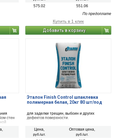
575.02
551.06
По предоплате
Купить в 1 клик
Добавить в корзину
вая
Эталон Finish Control шпаклевка
полимерная белая, 20кг 80 шт/под
ания
для заделки трещин, выбоин и других
бом стен
дефектов поверхности.
ьной
ся при
а,
Цена,
Оптовая цена,
т.
руб./шт.
руб./шт.