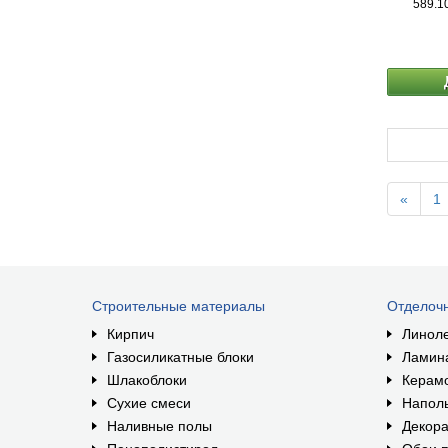
589.1
«
1
Строительные материалы
Отделоч
Кирпич
Линол
Газосиликатные блоки
Ламин
Шлакоблоки
Керам
Сухие смеси
Наполь
Наливные полы
Декора