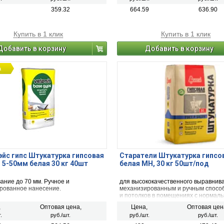
359.32
664.59
636.90
Купить в 1 клик
Купить в 1 клик
Добавить в корзину
Добавить в корзину
а
эйc гипс Штукатурка гипсовая
Старатели Штукатурка гипсо
 5-50мм белая 30 кг 40шт
белая МН, 30 кг 50шт/под
ание до 70 мм. Ручное и
для высококачественного выравнив
рованное нанесение.
механизированным и ручным спосо
и потолков в помещениях с нормал
влажностью. Особенно рекомендует
,
Оптовая цена,
Цена,
Оптовая цен
выполнении больших объемов рабо
.
руб./шт.
руб./шт.
руб./шт.