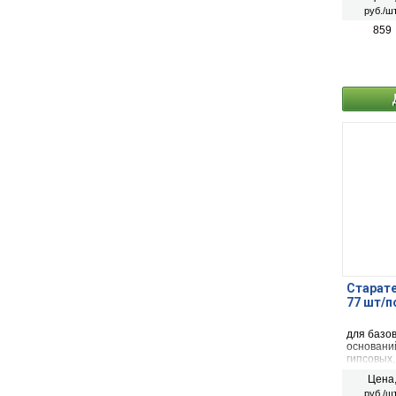
и неотап
руб./шт
859
Старате
77 шт/п
для базо
основани
гипсовых
укладку 
Цена
руб./шт