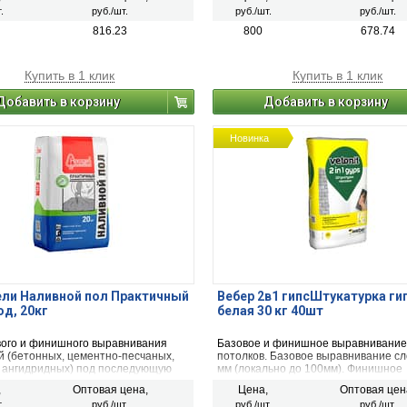
ливаемых.
поверхности под последующую окра
.
руб./шт.
руб./шт.
руб./шт.
оклейку тонкими обоями и другие в
декоративных покрытий.
816.23
800
678.74
Купить в 1 клик
Купить в 1 клик
Добавить в корзину
Добавить в корзину
Новинка
ли Наливной пол Практичный
Вебер 2в1 гипсШтукатурка ги
од, 20кг
белая 30 кг 40шт
вого и финишного выравнивания
Базовое и финишное выравнивание 
й (бетонных, цементно-песчаных,
потолков. Базовое выравнивание сл
, ангидридных) под последующую
мм (локально до 100мм). Финишное
напольных покрытий.
выравнивание слоем 1-5 мм
,
Оптовая цена,
Цена,
Оптовая цен
.
руб./шт.
руб./шт.
руб./шт.