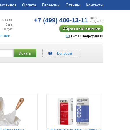
мовывоз
Оплата
Гарантии
Отзывы
Контакты
пн-пт
+7 (499)
406-13-11
аказов
с 9 до 18
0
шт.
Обратный звонок
0
руб.
ставки
E-mail: help@vira.ru
Искать
Вопросы