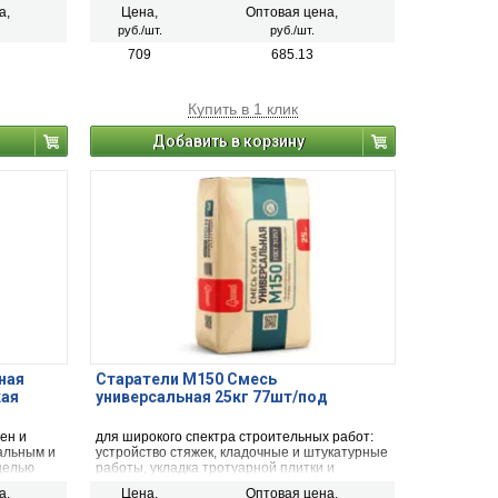
подходит
и потолков как снаружи, так и внутри
а,
Цена,
Оптовая цена,
ем («на
помещений, особенно влажных
руб./шт.
руб./шт.
и неотапливаемых.
,
709
685.13
Купить в 1 клик
Добавить в корзину
ная
Старатели М150 Смесь
кая
универсальная 25кг 77шт/под
ен и
для широкого спектра строительных работ:
альным и
устройство стяжек, кладочные и штукатурные
целью
работы, укладка тротуарной плитки и
нишной
брусчатки, обработка швов при монтаже
а,
Цена,
Оптовая цена,