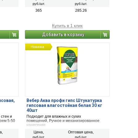
ску,
железобетонных изделий, локальные
руб./шт.
руб./шт.
иды
ремонтные работы.
365
285.26
Купить в 1 клик
Добавить в корзину
Новинка
псовая,
Вебер Аква профи гипс Штукатурка
гипсовая влагостойкая белая 30 кг
40шт
стен и
Подходит для влажных и сухих
оем 5-50
помещений, Ручное и механизированное
нанесение
а,
Цена,
Оптовая цена,
руб./шт.
руб./шт.