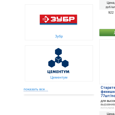
получаем
Цена
предъявл
руб./шт
922
Зубр
Цементум
Старат
показать все...
финишна
77шт/п
для высо
выравнива
потолков 
помещени
Цена