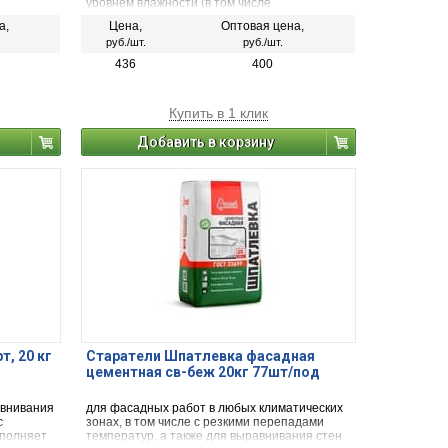
уровнем влажности (в том числе
неотапливаемых). Рекомендуется для ванных
а,
Цена,
Оптовая цена,
комнат, дверных и оконных откосов, «теплых»
руб./шт.
руб./шт.
балконов и террас.
436
400
Купить в 1 клик
Добавить в корзину
, 20 кг
Старатели Шпатлевка фасадная
цементная св-беж 20кг 77шт/под
авнивания
для фасадных работ в любых климатических
с
зонах, в том числе с резкими перепадами
аполняет
температур, а также для выравнивания стен