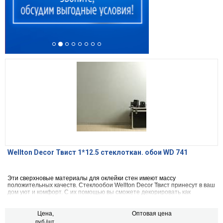
Wellton Decor Твист 1*12.5 стеклоткан. обои WD 741
Эти сверхновые материалы для оклейки стен имеют массу
положительных качеств. Стеклообои Wellton Decor Твист принесут в ваш
дом уют и комфорт. С их помощью вы сможете декорировать как
помещение в классическом стиле, так и в стиле хай-тек, ничем не
ущемляя проявление каждого из них. Какой бы ни была задумка
дизайна вашего помещения, как в цветовом проявлении, так и в задумке
Цена,
Оптовая цена
стиля, стеклообои Wellton Decor Твист помогут вам справиться с задачей
руб./шт.