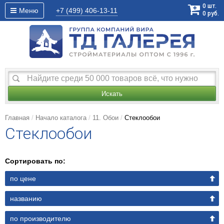
0
шт.
Меню
+7 (499)
406-13-11
0
руб.
Искать
Главная
Начало каталога
11. Обои
Стеклообои
Стеклообои
Сортировать по:
по цене
названию
по производителю