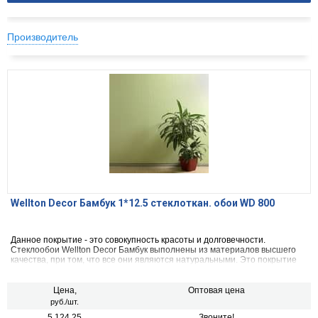
Производитель
Wellton Decor Бамбук 1*12.5 стеклоткан. обои WD 800
Данное покрытие - это совокупность красоты и долговечности.
Стеклообои Wellton Decor Бамбук выполнены из материалов высшего
качества, при том, что все они являются натуральными. Это покрытие
может «дышать», оно не накапливает статического электричества,
пыли, частичек микроорганизмов. Стеклообои Wellton Decor Бамбук
имеют класс горючести В1, Д2, Г1 и РП1. Поэтому у них повышенная
Цена,
Оптовая цена
стойкость к огню. Кроме того, это покрытие наносятся без
руб./шт.
последующего шпатлевания.
5 124.25
Звоните!