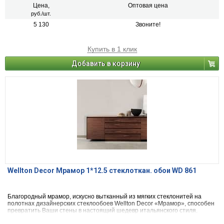
Цена,
Оптовая цена
руб./шт.
5 130
Звоните!
Купить в 1 клик
Добавить в корзину
Wellton Decor Мрамор 1*12.5 стеклоткан. обои WD 861
Благородный мрамор, искусно вытканный из мягких стеклонитей на
полотнах дизайнерских стеклообоев Wellton Decor «Мрамор», способен
превратить Ваши стены в настоящий шедевр итальянского стиля.
Имитация ажурного сплетения прожилок этого натурального камня