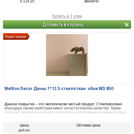
5 124.25
Звоните!
Купить в 1 клик
Добавить в корзину
Лидер продаж
Wellton Decor Дюны 1*12.5 стеклоткан. обои WD 850
Данное покрытие – это экологически чистый продукт. Стекловолокно
благодаря своим свойствам имеет антистатическое качество. Таким
образом, покрытие не будет притягивать всевозможные микрочастицы
пыли, грибковых спор и вредоносных микроорганизмов. Даже, если вы
захотите помыть стеклообои Wellton Decor Дюны это можно сделать при
помощи абсолютно любого моющего средства или порошка. Еще одним
Цена,
Оптовая цена
плюсом такого покрытия является то, что оно «дышит». Это прекрасно
руб./шт.
влияет на микроклимат в помещении.