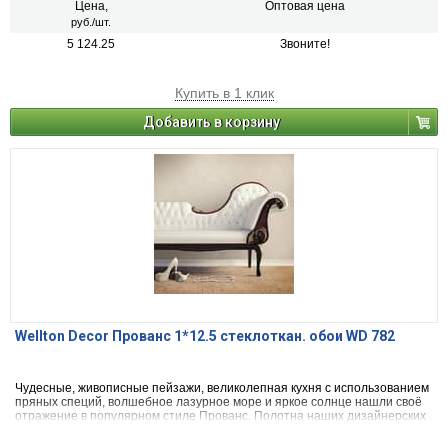
Цена,
Оптовая цена
руб./шт.
5 124.25
Звоните!
Купить в 1 клик
Добавить в корзину
Wellton Decor Прованс 1*12.5 стеклоткан. обои WD 782
Чудесные, живописные пейзажи, великолепная кухня с использованием
пряных специй, волшебное лазурное море и яркое солнце нашли своё
отражение в популярном стиле Прованс. Полотна наших дизайнерских
стеклообоев "Прованс" создадут в Вашей квартире или загородном
доме чарующий дух "французского кантри".