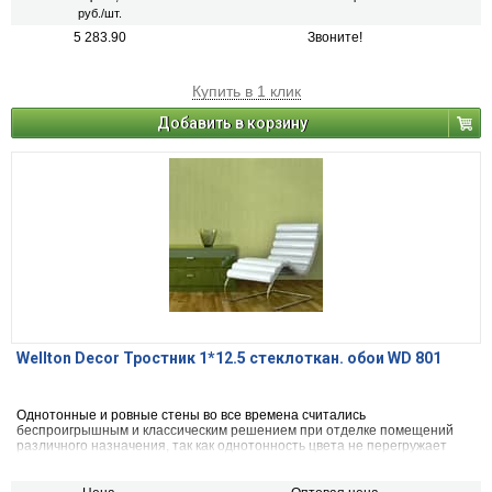
руб./шт.
5 283.90
Звоните!
Купить в 1 клик
Добавить в корзину
Wellton Decor Тростник 1*12.5 стеклоткан. обои WD 801
Однотонные и ровные стены во все времена считались
беспроигрышным и классическим решением при отделке помещений
различного назначения, так как однотонность цвета не перегружает
комнату и служит прекрасным фоном для предметов декора или
мебели.