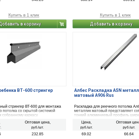
Купить в 1 клик
Купить в 1 клик
Добавить в корзину
Добавить в корзину
ребенка ВТ-600 стрингер
Албес Раскладка ASN металл
матовый А906 Rus
ный стрингер ВТ-600 для монтажа
Раскладка для реечного потолка Ал
о потолка со скрытой системой
металлик матовый представляет со
к собранному каркасу
тонкий алюминиевый профиль шири
кулярно потолочным профилям ПП
мм. Она используется для монтажа
,
Оптовая цена,
Цена,
Оптовая цен
600мм.
конструкции реечных подвесных по
.
руб./шт.
руб./шт.
руб./шт.
Немецкого дизайна.
6
232.85
69.02
66.64