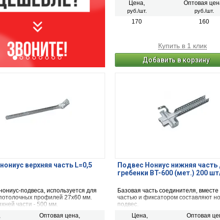
Цена,
Оптовая цен
замка: цельно вырубленный, тип со
руб./шт.
руб./шт.
поперечных направляющих с основ
несущей направляющей: внахлест.
170
160
Купить в 1 клик
Добавить в корзину
нониус верхняя часть L=0,5
Подвес Нониус нижняя часть
гребенки BT-600 (мет.) 200 шт
нониус-подвеса, используется для
Базовая часть соединителя, вместе
потолочных профилей 27х60 мм.
частью и фиксатором составляют но
хней части - 500 мм.
подвес.
На нижней части расположена заще
,
Оптовая цена,
Цена,
Оптовая це
установки профиля, крепится к нему