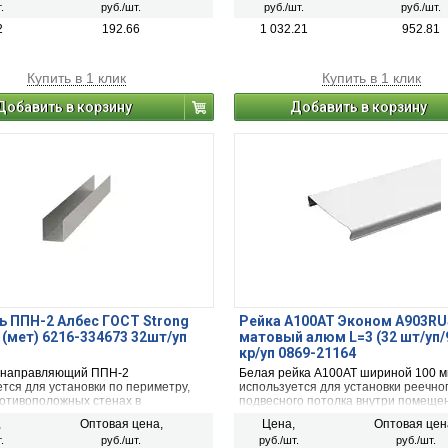
.
руб./шт.
руб./шт.
руб./шт.
шурупами. Подвес опускает каркас 
высоту.
2
192.66
1 032.21
952.81
Купить в 1 клик
Купить в 1 клик
Добавить в корзину
Добавить в корзину
 ППН-2 Албес ГОСТ Strong
Рейка A100AT Эконом A903RU
3 (мет) 6216-334673 32шт/уп
матовый алюм L=3 (32 шт/уп/
кр/уп 0869-21164
 направляющий ППН-2
Белая рейка А100АТ шириной 100 
тся для установки по периметру,
используется для установки реечно
ротивоположных стенах в
подвесного потолка внутри помеще
сти от схемы монтажа, для
,
Оптовая цена,
Цена,
Оптовая цен
 потолочных профилей ПП-1-2.
.
руб./шт.
руб./шт.
руб./шт.