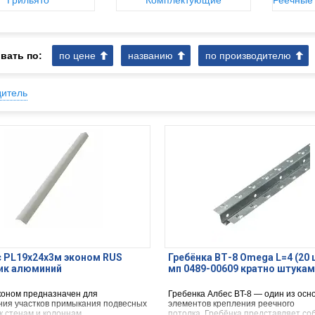
Грильято
Комплектующие
Реечные
вать по:
по цене
названию
по производителю
дитель
 PL19x24х3м эконом RUS
Гребёнка ВТ-8 Omega L=4 (20 
ик алюминий
мп 0489-00609 кратно штукам
эконом предназначен для
Гребенка Албес BT-8 — один из осн
ия участков примыкания подвесных
элементов крепления реечного
к стенам и колоннам.
потолка. Гребёнка представляет со