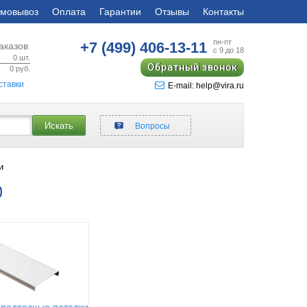
мовывоз
Оплата
Гарантии
Отзывы
Контакты
пн-пт
+7 (499)
406-13-11
аказов
с 9 до 18
0
шт.
Обратный звонок
0
руб.
ставки
E-mail: help@vira.ru
Искать
Вопросы
и
р