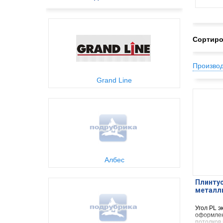
Сортиро
Произво
Grand Line
Албес
Плинтус
металл
Угол PL 
оформлен
потолков 