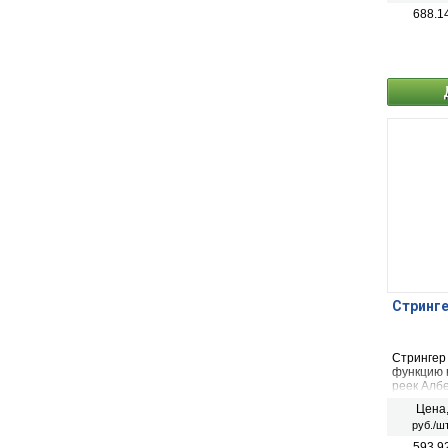
688.1
Стринге
Стрингер
функцию 
реек Алб
подвесы,
Цена
уровень, 
руб./шт
конструк
непосредс
593.9