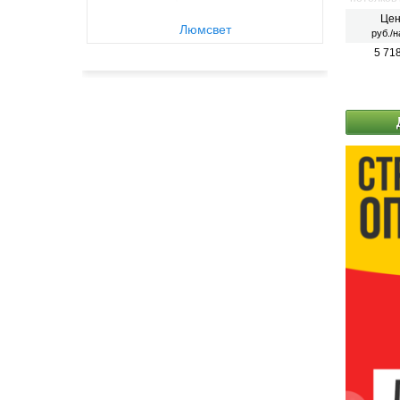
Цен
Люмсвет
руб./н
5 71