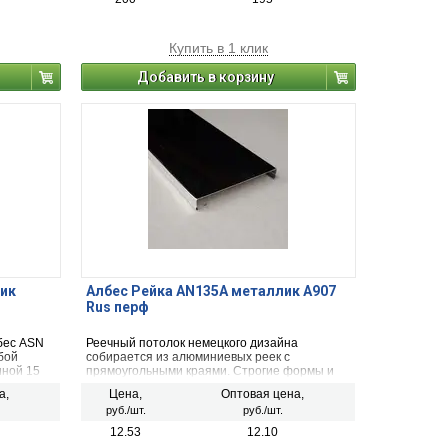
Купить в 1 клик
Добавить в корзину
ик
Албес Рейка AN135A металлик A907
Rus перф
бес ASN
Реечный потолок немецкого дизайна
бой
собирается из алюминиевых реек с
ной 15
прямоугольными краями. Строгие формы и
различная ширина панелей позволяют
а,
Цена,
Оптовая цена,
толков
создавать универсальные плоские формы.
руб./шт.
руб./шт.
12.53
12.10