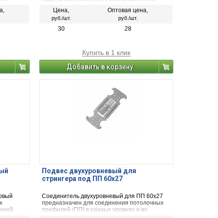
епления
нагрузкой не более 7,5 кг/кв.м потолка. Тип
а,
Цена,
Оптовая цена,
и прочно
замка: цельно вырубленный, тип соединения
руб./шт.
руб./шт.
ём
поперечных направляющих с основной
ся для
несущей направляющей: внахлест.
30
28
Омега.
Купить в 1 клик
Добавить в корзину
лый
Подвес двухуровневый для
стрингера под ПП 60х27
товый
Соединитель двухуровневый для ПП 60х27
х
предназначен для соединения потолочных
енной
профилей (ПП) в разных уровнях и во
ка. Тип
взаимно перпендикулярных направлениях.