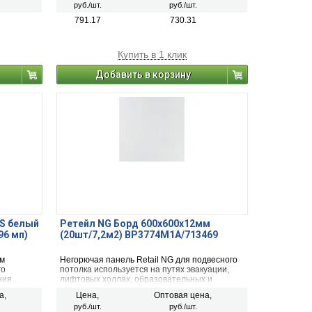
руб./шт.
руб./шт.
на нужную
791.17
730.31
Купить в 1 клик
Добавить в корзину
S белый
Ретейл NG Борд 600х600х12мм
96 мп)
(20шт/7,2м2) BP3774M1A/713469
мм
Негорючая панель Retail NG для подвесного
го
потолка используется на путях эвакуации,
ния.
лифтовых холлах, образовательных и
медицинских учреждениях.
а,
Цена,
Оптовая цена,
руб./шт.
руб./шт.