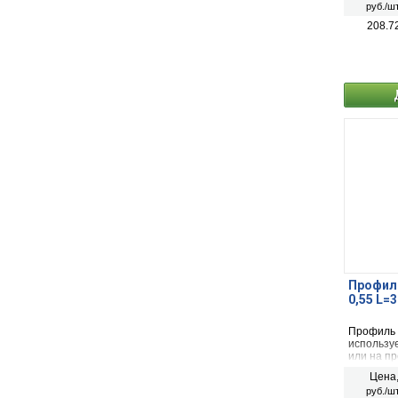
руб./шт
208.7
Профиль
0,55 L=
Профиль
используе
или на п
зависимо
Цена
фиксации
руб./шт