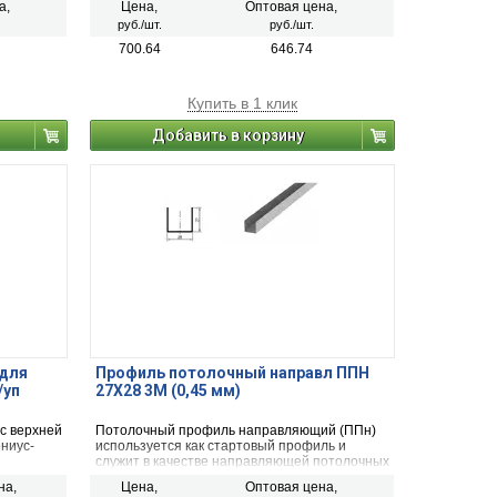
а,
Цена,
Оптовая цена,
единения
руб./шт.
руб./шт.
ной
700.64
646.74
Купить в 1 клик
Добавить в корзину
 для
Профиль потолочный направл ППН
/уп
27Х28 3М (0,45 мм)
 с верхней
Потолочный профиль направляющий (ППн)
ниус-
используется как стартовый профиль и
служит в качестве направляющей потолочных
лка для
профилей при монтаже каркаса подвесного
на,
Цена,
Оптовая цена,
потолка и облицовки.