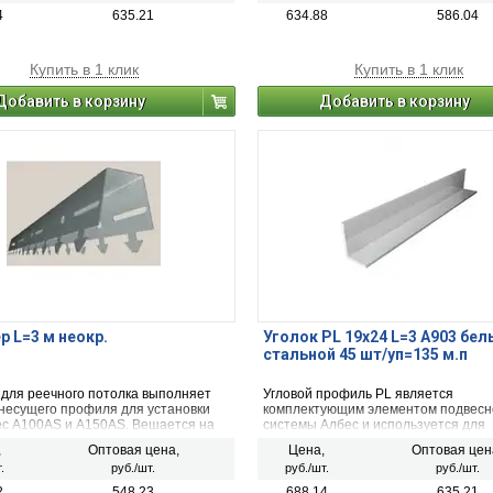
4
635.21
634.88
586.04
Купить в 1 клик
Купить в 1 клик
Добавить в корзину
Добавить в корзину
р L=3 м неокр.
Уголок PL 19х24 L=3 A903 бе
стальной 45 шт/уп=135 м.п
 для реечного потолка выполняет
Угловой профиль PL является
несущего профиля для установки
комплектующим элементом подвесн
ес A100AS и A150AS. Вешается на
системы Албес и используется для
 при помощи которых регулируется
оформления периметра готовой по
,
Оптовая цена,
Цена,
Оптовая цен
на котором будет находиться вся
конструкции.
.
руб./шт.
руб./шт.
руб./шт.
ция. Возможно крепление
твенно к потолку.
2
548.23
688.14
635.21