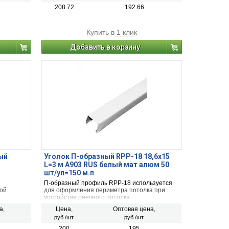
208.72
192.66
Купить в 1 клик
Добавить в корзину
лый
Уголок П-образный RPP-18 18,6х15
L=3 м A903 RUS белый мат алюм 50
шт/уп=150 м.п
П-образный профиль RPP-18 используется
ой
для оформления периметра потолка при
устройстве реечного потолка.
толочной
а,
Цена,
Оптовая цена,
руб./шт.
руб./шт.
200
195