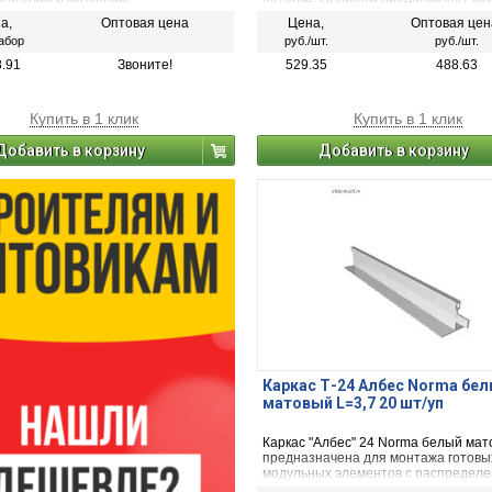
планку с пазами, служащими для кр
а,
Оптовая цена
Цена,
Оптовая цен
панелей. Высеченные в шине язычк
абор
руб./шт.
руб./шт.
закрепляют потолочную панель пут
защелкивания. Гребёнка использует
8.91
Звоните!
529.35
488.63
монтажа реечного потолка дизайна 
Купить в 1 клик
Купить в 1 клик
Добавить в корзину
Добавить в корзину
Каркас Т-24 Албес Norma бе
матовый L=3,7 20 шт/уп
Каркас "Албес" 24 Norma белый ма
предназначена для монтажа готовы
модульных элементов с распредел
нагрузкой не более 7,5 кг/кв.м потол