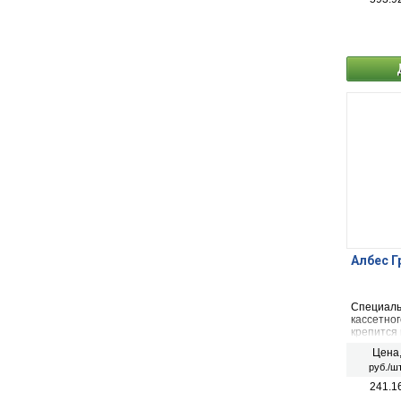
Албес Г
Специаль
кассетног
крепится 
перпенди
Цена
с шагом 
руб./шт
241.1