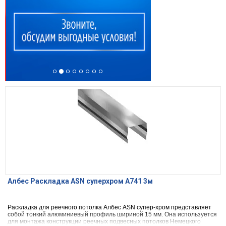
Албес Раскладка ASN суперхром А741 3м
Раскладка для реечного потолка Албес ASN супер-хром представляет
собой тонкий алюминиевый профиль шириной 15 мм. Она используется
для монтажа конструкции реечных подвесных потолков Немецкого