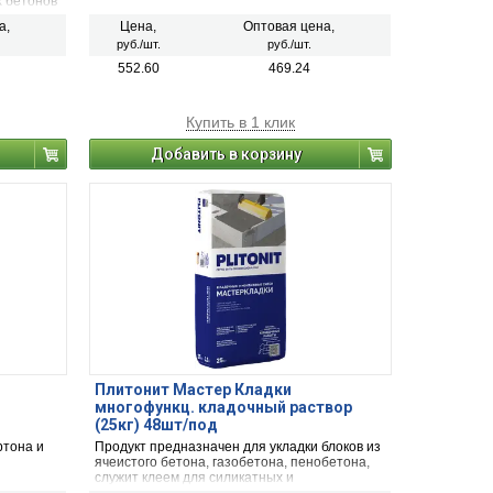
х бетонов
иката,
а,
Цена,
Оптовая цена,
о
руб./шт.
руб./шт.
олов и
552.60
469.24
Купить в 1 клик
Добавить в корзину
Плитонит Мастер Кладки
многофункц. кладочный раствор
(25кг) 48шт/под
ртона и
Продукт предназначен для укладки блоков из
ячеистого бетона, газобетона, пенобетона,
служит клеем для силикатных и