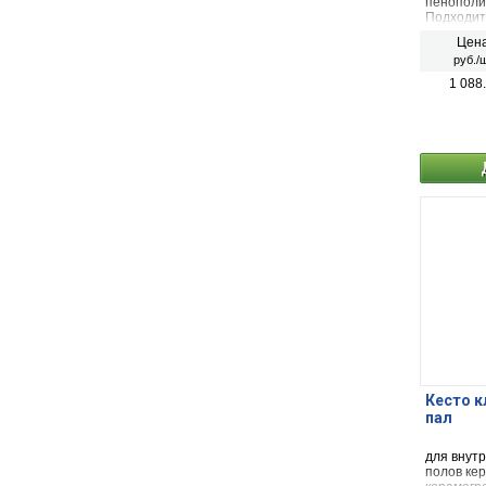
пенополи
Подходит
штукатур
Цена
руб./ш
1 088
Кесто к
пал
для внут
полов ке