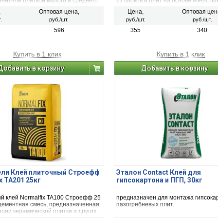
анитной плиткой малого и среднего
из блоков и плит на основе ячеисты
(пенобетона и газобетона), газосил
,
Оптовая цена,
Цена,
Оптовая цен
силикатных блоков и плит. Возможн
.
руб./шт.
руб./шт.
руб./шт.
использование клея при заделке ск
выбоин плит из газо- и пенобетона.
596
355
340
Купить в 1 клик
Купить в 1 клик
Добавить в корзину
Добавить в корзину
ели Клей плиточный Строефф
Эталон Contact Клей для
x TA201 25кг
гипсокартона и ПГП, 30кг
й клей Normalfix TA100 Строефф 25
предназначен для монтажа гипсока
 цементная смесь, предназначенная
пазогребневых плит.
ции керамической плитки и других