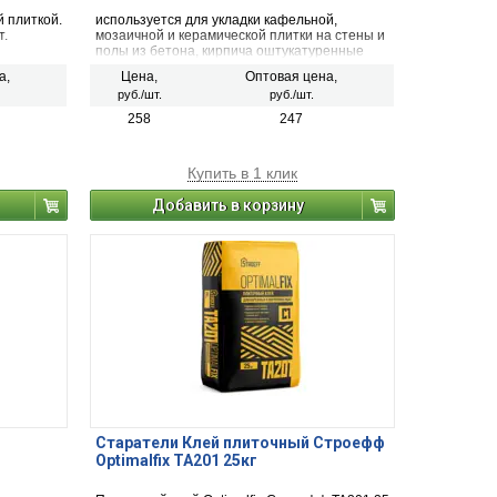
й плиткой.
используется для укладки кафельной,
т.
мозаичной и керамической плитки на стены и
полы из бетона, кирпича оштукатуренные
поверхности внутри зданий, а также в
а,
Цена,
Оптовая цена,
помещениях с повышенной влажностью: для
руб./шт.
руб./шт.
ванных комнат, душевых, балконов и террас.
258
247
Купить в 1 клик
Добавить в корзину
Старатели Клей плиточный Строефф
Optimalfix TA201 25кг