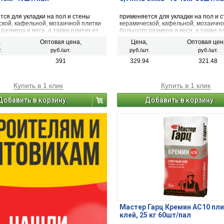
ся для укладки на пол и стены
применяется для укладки на пол и 
ской, кафельной, мозаичной плитки
керамической, кафельной, мозаично
размера и веса, а также плитки из
большого размера и веса, а также п
анита природного и искусственного
керамогранита природного и искусс
,
Оптовая цена,
Цена,
Оптовая цен
камня.
.
руб./шт.
руб./шт.
руб./шт.
391
329.94
321.48
Купить в 1 клик
Купить в 1 клик
Добавить в корзину
Добавить в корзину
Мастер Гарц Кремин AC10 пл
клей, 25 кг 60шт/пал