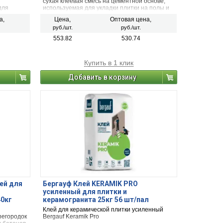
сухая клеевая смесь на цементной основе,
для
используемая для укладки плитки на полы и
теплителя
стены внутри сухих, влажных, отапливаемых
а,
Цена,
Оптовая цена,
го слоя с
и неотапливаемых помещений, а также
руб./шт.
руб./шт.
и
снаружи зданий.
553.82
530.74
.
Купить в 1 клик
Добавить в корзину
ей для
Бергауф Клей KERAMIK PRO
усиленный для плитки и
0кг
керамогранита 25кг 56 шт/пал
Клей для керамической плитки усиленный
регородок
Bergauf Keramik Pro