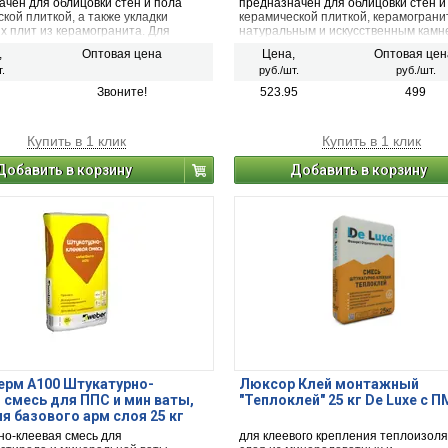
ачен для облицовки стен и пола
предназначен для облицовки стен и
кой плиткой, а также укладки
керамической плиткой, керамограни
х плит из керамогранита. Для
натуральным и искусственным камне
х работ.
600 г/100 см²).
,
Оптовая цена
Цена,
Оптовая цен
.
руб./шт.
руб./шт.
Звоните!
523.95
499
Купить в 1 клик
Купить в 1 клик
Добавить в корзину
Добавить в корзину
ерм А100 Штукатурно-
Люксор Клей монтажный
 смесь для ППС и мин ваты,
"Теплоклей" 25 кг De Luxe с П
я базового арм слоя 25 кг
но-клеевая смесь для
для клеевого крепления теплоизол