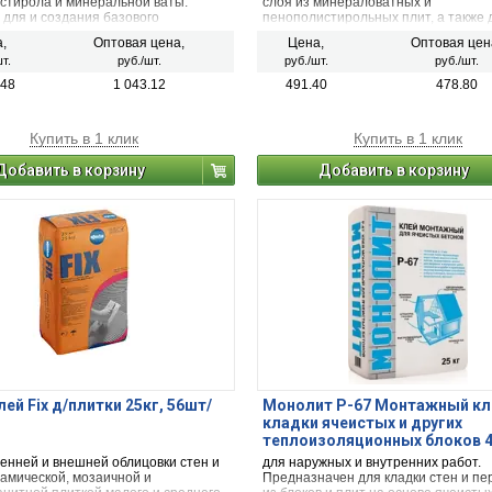
стирола и минеральной ваты.
слоя из минераловатных и
 для и создания базового
пенополистирольных плит, а также 
ного армированного слоя в СФТК.
последующего устройства поверх у
,
Оптовая цена,
Цена,
Оптовая цен
базового армированного штукатурно
т.
руб./шт.
руб./шт.
руб./шт.
фасадной щелочестойкой сеткой пр
наружной теплоизоляции зданий и
.48
1 043.12
491.40
478.80
сооружений различного назначения
Купить в 1 клик
Купить в 1 клик
Добавить в корзину
Добавить в корзину
лей Fix д/плитки 25кг, 56шт/
Монолит Р-67 Монтажный кл
кладки ячеистых и других
теплоизоляционных блоков 4
ренней и внешней облицовки стен и
для наружных и внутренних работ.
рамической, мозаичной и
Предназначен для кладки стен и пе