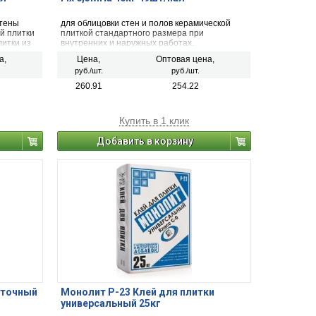
стены
для облицовки стен и полов керамической
й плитки
плиткой стандартного размера при
литки из
внутренних и наружных работах.
твенного
а,
Цена,
Оптовая цена,
руб./шт.
руб./шт.
260.91
254.22
Купить в 1 клик
Добавить в корзину
иточный
Монолит Р-23 Клей для плитки
универсальный 25кг