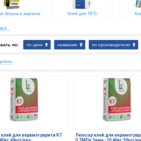
ля блоков и кирпича
Клей для ПГП
Кл
все...
вать по:
по цене
названию
по производителю
дитель
клей для керамограрита K7
Люксор клей для керамограр
40кг 49шт/пал
0,7МПа Зима -10 40кг 30шт/п