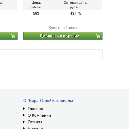
поризованных керамических блоков при
а,
Цена,
Оптовая цена,
производстве внутренних и наружных работ.
руб./шт.
руб./шт.
Раствор для газобетона и пеноблоков может
применяться в качестве ремонтного состава
593
437.75
для выравнивания сколов и выбоин на
поверхности ячеистого бетона.
Купить в 1 клик
Добавить в корзину
О “Вира-Стройматериалы”
Главная
О Компании
Отзывы
Новости