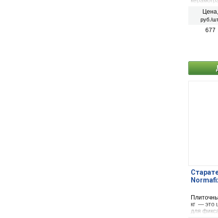
керамогр
размера.
Цена
руб./шт
677
Старат
Normafi
Плиточны
кг — это
для фикса