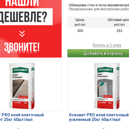
Облицовка стен и пола керамическо
Предназначен для внутренних рабо
Цена,
Оптовая цен
руб./шт.
руб./шт.
300
281
Купить в 1 клик
Добавить в корзину
 PRO клей плиточный
Основит PRO клей плиточный
т 25кг 60шт/пал
усиленный 25кг 60шт/пал