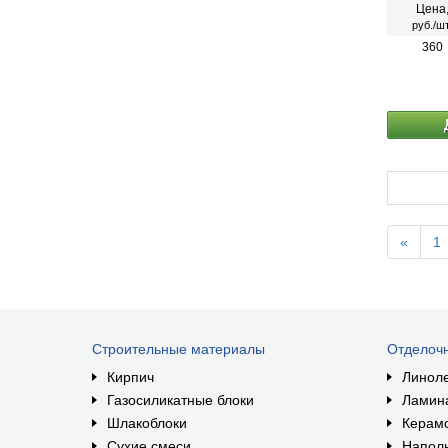
облицово
Цена
нормальн
руб./шт
Обеспечи
для сухих
360
«
1
Строительные материалы
Отделоч
Кирпич
Линол
Газосиликатные блоки
Ламин
Шлакоблоки
Керам
Сухие смеси
Наполь