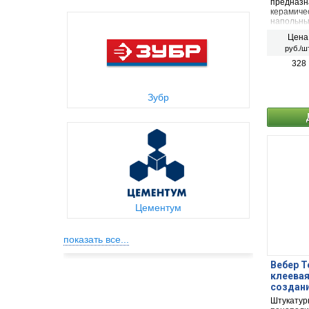
предназн
керамичес
напольны
внутренни
Цена
руб./шт
328
Зубр
Цементум
показать все...
Bебер Т
клеевая
создани
48шт
Штукатур