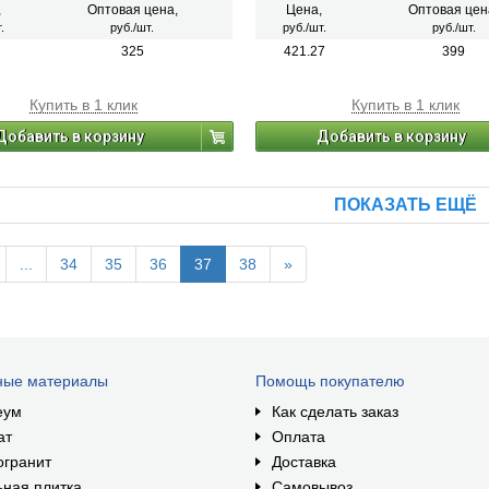
чных материалов в помещениях с
,
Оптовая цена,
Цена,
Оптовая цен
ой и повышенной влажностью.
.
руб./шт.
руб./шт.
руб./шт.
вает крепкое сцепление, подходит
 и влажных зон.
325
421.27
399
Купить в 1 клик
Купить в 1 клик
Добавить в корзину
Добавить в корзину
ПОКАЗАТЬ ЕЩЁ
...
34
35
36
37
38
»
ные материалы
Помощь покупателю
еум
Как сделать заказ
ат
Оплата
огранит
Доставка
ная плитка
Самовывоз