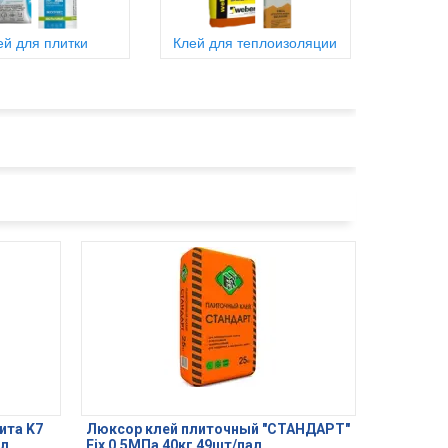
ей для плитки
Клей для теплоизоляции
ита K7
Люксор клей плиточный "СТАНДАРТ"
ал
Fix 0,5МПа 40кг 49шт/пал