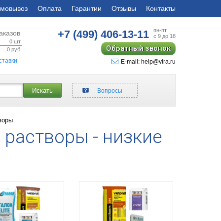
мовывоз
Оплата
Гарантии
Отзывы
Контакты
пн-пт
+7 (499)
406-13-11
аказов
с 9 до 18
0
шт.
Обратный звонок
0
руб.
ставки
E-mail: help@vira.ru
Искать
Вопросы
воры
 растворы - низкие