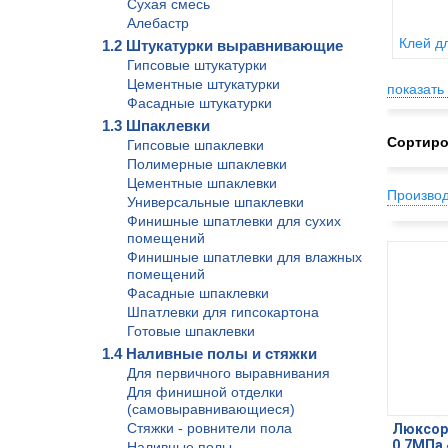
Сухая смесь
Алебастр
Клей д
1.2 Штукатурки выравнивающие
Гипсовые штукатурки
Цементные штукатурки
показать 
Фасадные штукатурки
1.3 Шпаклевки
Сортиро
Гипсовые шпаклевки
Полимерные шпаклевки
Цементные шпаклевки
Произво
Универсальные шпаклевки
Финишные шпатлевки для сухих
помещений
Финишные шпатлевки для влажных
помещений
Фасадные шпаклевки
Шпатлевки для гипсокартона
Готовые шпаклевки
1.4 Наливные полы и стяжки
Для первичного выравнивания
Для финишной отделки
(самовыравнивающиеся)
Стяжки - ровнители пола
Люксор 
0,7МПа 
Наливные полы