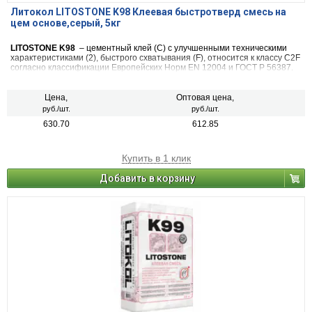
Литокол LITOSTONE K98 Клеевая быстротверд смесь на
цем основе,серый, 5кг
LITOSTONE K98
– цементный клей (С) с улучшенными техническими
характеристиками (2), быстрого схватывания (F), относится к классу C2F
согласно классификации Европейских Норм EN 12004 и ГОСТ Р 56387.
Цена,
Оптовая цена,
руб./шт.
руб./шт.
630.70
612.85
Купить в 1 клик
Добавить в корзину