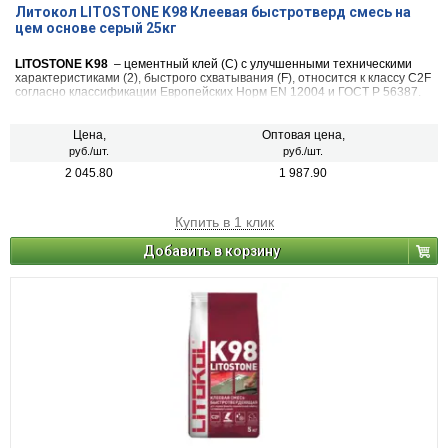
Литокол LITOSTONE K98 Клеевая быстротверд смесь на
цем основе серый 25кг
LITOSTONE K98
– цементный клей (С) с улучшенными техническими
характеристиками (2), быстрого схватывания (F), относится к классу C2F
согласно классификации Европейских Норм EN 12004 и ГОСТ Р 56387.
Цена,
Оптовая цена,
руб./шт.
руб./шт.
2 045.80
1 987.90
Купить в 1 клик
Добавить в корзину