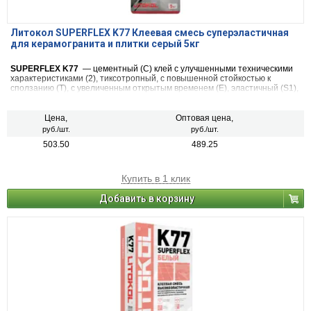
Литокол SUPERFLEX K77 Клеевая смесь суперэластичная
для керамогранита и плитки серый 5кг
SUPERFLEX K77
— цементный (С) клей с улучшенными техническими
характеристиками (2), тиксотропный, с повышенной стойкостью к
сползанию (Т), с увеличенным открытым временем (Е), эластичный (S1),
относится к классу C2 TE S1 согласно классификации Европейских Норм
EN 12004/12002 и ГОСТ Р 56387.
Цена,
Оптовая цена,
руб./шт.
руб./шт.
503.50
489.25
Купить в 1 клик
Добавить в корзину