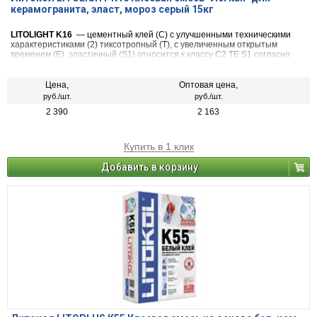
керамогранита, эласт, мороз серый 15кг
LITOLIGHT K16
— цементный клей (С) с улучшенными техническими
характеристиками (2) тиксотропный (Т), с увеличенным открытым
временем (Е), эластичный (S1) относится к классу C2 TЕ S1 согласно
классификации Европейских Норм EN 12004 и ГОСТ Р 56387.
Цена,
Оптовая цена,
руб./шт.
руб./шт.
2 390
2 163
Купить в 1 клик
Добавить в корзину