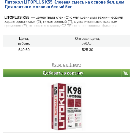
Литокол LITOPLUS K55 Клеевая смесь на основе бел. цем.
Для плитки и мозаики белый 5кг
LITOPLUS K55
— цементный клей (С) с улучшенными техни- ческими
характеристиками (2), тиксотропный (T), с увеличенным открытым
временем (Е), относится к классу С2 TЕ согласно класси- фикации
Европейских Норм, EN 12004 и ГОСТ Р 56387.
Цена,
Оптовая цена,
руб./шт.
руб./шт.
540.60
525.30
Купить в 1 клик
Добавить в корзину