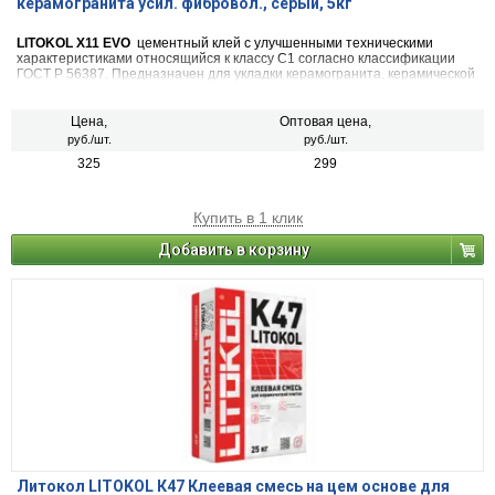
керамогранита усил. фибровол., серый, 5кг
LITOKOL X11 EVO
цементный клей с улучшенными техническими
характеристиками относящийся к классу С1 согласно классификации
ГОСТ Р 56387. Предназначен для укладки керамогранита, керамической
плитки, клинкера, натурального камня с устойчивой структурой
размером до 60х60 см на стабильные основания. Для внутренних и
наружных работ.
Цена,
Оптовая цена,
руб./шт.
руб./шт.
325
299
Купить в 1 клик
Добавить в корзину
Литокол LITOKOL К47 Клеевая смесь на цем основе для