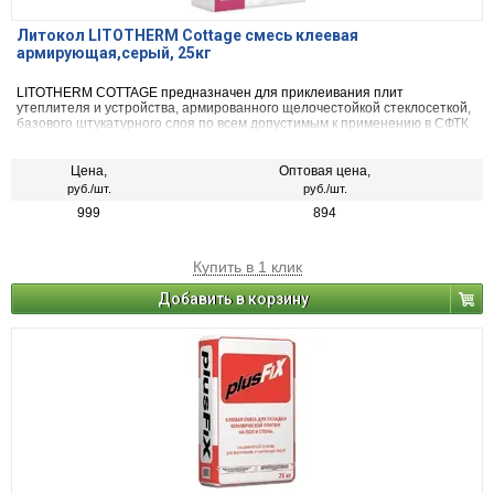
Литокол LITOTHERM Cottage смесь клеевая
армирующая,серый, 25кг
LITOTHERM COTTAGE предназначен для приклеивания плит
утеплителя и устройства, армированного щелочестойкой стеклосеткой,
базового штукатурного слоя по всем допустимым к применению в СФТК
утеплителям, для последующего нанесения декоративных штукатурных
составов и других отделочных материалов, совместимых с СФТК.
Цена,
Оптовая цена,
руб./шт.
руб./шт.
999
894
Купить в 1 клик
Добавить в корзину