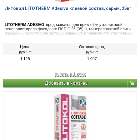
Литокол LITOTHERM Adesivo клеевой состав, серый, 25кг
LITOTHERM ADESIVO
предназначен для приклейки утеплителей –
пенополистирола фасадного ПСБ-С 25 (35) Ф, минераловатной плиты
фасадной, полистирола экструдированного к поверхности утепляемых
фасадов.
Цена,
Оптовая цена,
руб./шт.
руб./шт.
1 125
1 007
Купить в 1 клик
Добавить в корзину