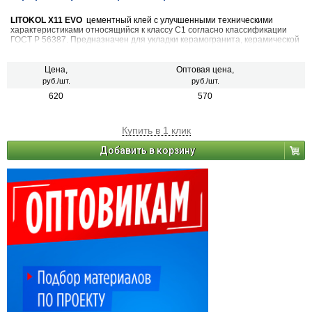
LITOKOL X11 EVO
цементный клей с улучшенными техническими
характеристиками относящийся к классу С1 согласно классификации
ГОСТ Р 56387. Предназначен для укладки керамогранита, керамической
плитки, клинкера, натурального камня с устойчивой структурой
размером до 60х60 см на стабильные основания. Для внутренних и
наружных работ.
Цена,
Оптовая цена,
руб./шт.
руб./шт.
620
570
Купить в 1 клик
Добавить в корзину