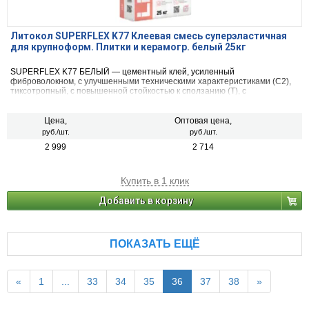
Литокол SUPERFLEX K77 Клеевая смесь суперэластичная
для крупноформ. Плитки и керамогр. белый 25кг
SUPERFLEX K77 БЕЛЫЙ — цементный клей, усиленный
фиброволокном, с улучшенными техническими характеристиками (С2),
тиксотропный, с повышенной стойкостью к сползанию (Т), с
увеличенным временем открытого слоя (Е), эластичный (S1), относится
к классу C2 TE S1 согласно классификации ГОСТ Р 56387.
Цена,
Оптовая цена,
руб./шт.
руб./шт.
2 999
2 714
Купить в 1 клик
Добавить в корзину
ПОКАЗАТЬ ЕЩЁ
«
1
...
33
34
35
36
37
38
»