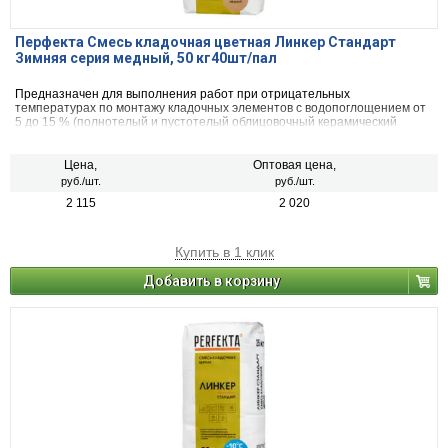
Перфекта Смесь кладочная цветная Линкер Стандарт
Зимняя серия медный, 50 кг40шт/пал
Предназначен для выполнения работ при отрицательных
температурах по монтажу кладочных элементов с водопоглощением от
5 до 15 % (полнотелый и пустотелый облицовочный керамический
кирпич, рядовой керамический и плотный силикатный кирпич, кирпичи
или блоки из бетона и натурального камня).
Цена,
Оптовая цена,
руб./шт.
руб./шт.
2 115
2 020
Купить в 1 клик
Добавить в корзину