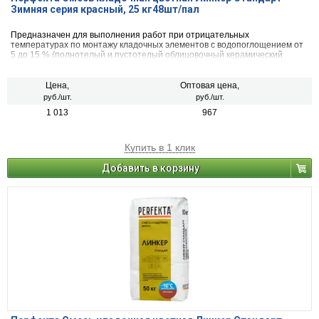
Зимняя серия красный, 25 кг48шт/пал
Предназначен для выполнения работ при отрицательных
температурах по монтажу кладочных элементов с водопоглощением от
5 до 15 % (полнотелый и пустотелый облицовочный керамический
кирпич, рядовой керамический и плотный силикатный кирпич, кирпичи
или блоки из бетона и натурального камня).
Цена,
Оптовая цена,
руб./шт.
руб./шт.
1 013
967
Купить в 1 клик
Добавить в корзину