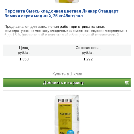
Перфекта Смесь кладочная цветная Линкер Стандарт
Зимняя серия медный, 25 кг48шт/пал
Предназначен для выполнения работ при отрицательных
температурах по монтажу кладочных элементов с водопоглощением от
5 до 15 % (полнотелый и пустотелый облицовочный керамический
кирпич, рядовой керамический и плотный силикатный кирпич, кирпичи
или блоки из бетона и натурального камня).
Цена,
Оптовая цена,
руб./шт.
руб./шт.
1 353
1 292
Купить в 1 клик
Добавить в корзину