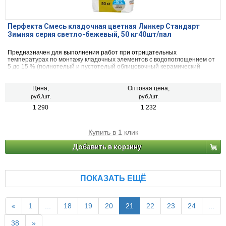
Перфекта Смесь кладочная цветная Линкер Стандарт
Зимняя серия светло-бежевый, 50 кг40шт/пал
Предназначен для выполнения работ при отрицательных
температурах по монтажу кладочных элементов с водопоглощением от
5 до 15 % (полнотелый и пустотелый облицовочный керамический
кирпич, рядовой керамический и плотный силикатный кирпич, кирпичи
или блоки из бетона и натурального камня).
Цена,
Оптовая цена,
руб./шт.
руб./шт.
1 290
1 232
Купить в 1 клик
Добавить в корзину
ПОКАЗАТЬ ЕЩЁ
«
1
...
18
19
20
21
22
23
24
...
38
»