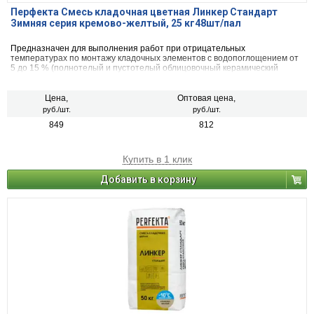
Перфекта Смесь кладочная цветная Линкер Стандарт
Зимняя серия кремово-желтый, 25 кг48шт/пал
Предназначен для выполнения работ при отрицательных
температурах по монтажу кладочных элементов с водопоглощением от
5 до 15 % (полнотелый и пустотелый облицовочный керамический
кирпич, рядовой керамический и плотный силикатный кирпич, кирпичи
или блоки из бетона и натурального камня).
Цена,
Оптовая цена,
руб./шт.
руб./шт.
849
812
Купить в 1 клик
Добавить в корзину