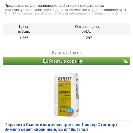
Предназначен для выполнения работ при отрицательных
температурах по монтажу кладочных элементов с водопоглощением от
5 до 15 % (полнотелый и пустотелый облицовочный керамический
кирпич, рядовой керамический и плотный силикатный кирпич, кирпичи
или блоки из бетона и натурального камня).
Цена,
Оптовая цена,
руб./шт.
руб./шт.
1 365
1 297
Купить в 1 клик
Добавить в корзину
Перфекта Смесь кладочная цветная Линкер Стандарт
Зимняя серия кирпичный, 25 кг48шт/пал