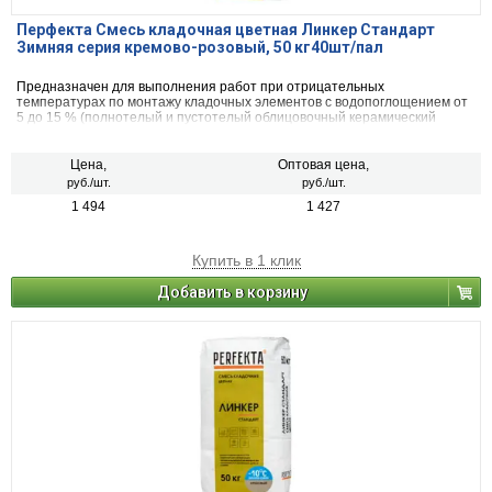
Перфекта Смесь кладочная цветная Линкер Стандарт
Зимняя серия кремово-розовый, 50 кг40шт/пал
Предназначен для выполнения работ при отрицательных
температурах по монтажу кладочных элементов с водопоглощением от
5 до 15 % (полнотелый и пустотелый облицовочный керамический
кирпич, рядовой керамический и плотный силикатный кирпич, кирпичи
или блоки из бетона и натурального камня).
Цена,
Оптовая цена,
руб./шт.
руб./шт.
1 494
1 427
Купить в 1 клик
Добавить в корзину