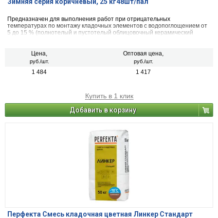
Зимняя серия коричневый, 25 кг48шт/пал
Предназначен для выполнения работ при отрицательных
температурах по монтажу кладочных элементов с водопоглощением от
5 до 15 % (полнотелый и пустотелый облицовочный керамический
кирпич, рядовой керамический и плотный силикатный кирпич, кирпичи
или блоки из бетона и натурального камня).
Цена,
Оптовая цена,
руб./шт.
руб./шт.
1 484
1 417
Купить в 1 клик
Добавить в корзину
Перфекта Смесь кладочная цветная Линкер Стандарт