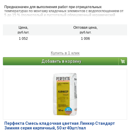
Предназначен для выполнения работ при отрицательных
температурах по монтажу кладочных элементов с водопоглощением от
5 до 15 % (полнотелый и пустотелый облицовочный керамический
кирпич, рядовой керамический и плотный силикатный кирпич, кирпичи
или блоки из бетона и натурального камня).
Цена,
Оптовая цена,
руб./шт.
руб./шт.
1 052
1 006
Купить в 1 клик
Добавить в корзину
Перфекта Смесь кладочная цветная Линкер Стандарт
Зимняя серия кирпичный, 50 кг40шт/пал