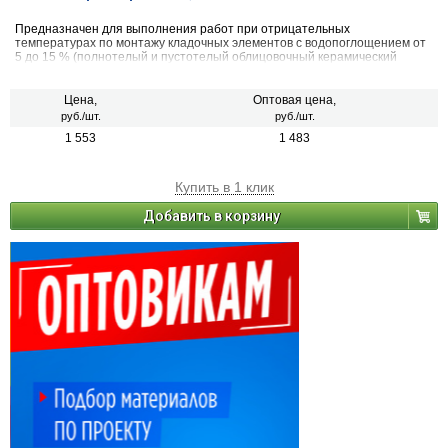
Предназначен для выполнения работ при отрицательных
температурах по монтажу кладочных элементов с водопоглощением от
5 до 15 % (полнотелый и пустотелый облицовочный керамический
кирпич, рядовой керамический и плотный силикатный кирпич, кирпичи
или блоки из бетона и натурального камня).
Цена,
Оптовая цена,
руб./шт.
руб./шт.
1 553
1 483
Купить в 1 клик
Добавить в корзину