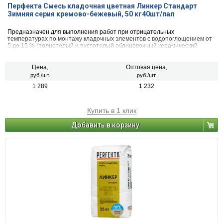
Перфекта Смесь кладочная цветная Линкер Стандарт
Зимняя серия кремово-бежевый, 50 кг40шт/пал
Предназначен для выполнения работ при отрицательных
температурах по монтажу кладочных элементов с водопоглощением от
5 до 15 % (полнотелый и пустотелый облицовочный керамический
кирпич, рядовой керамический и плотный силикатный кирпич, кирпичи
или блоки из бетона и натурального камня).
Цена,
Оптовая цена,
руб./шт.
руб./шт.
1 289
1 232
Купить в 1 клик
Добавить в корзину