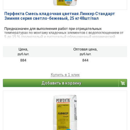
Перфекта Смесь кладочная цветная Линкер Стандарт
Зимняя серия светло-бежевый, 25 кг48шт/пал
Предназначен для выполнения работ при отрицательных
температурах по монтажу кладочных элементов с водопоглощением от
5 до 15 % (полнотелый и пустотелый облицовочный керамический
кирпич, рядовой керамический и плотный силикатный кирпич, кирпичи
или блоки из бетона и натурального камня).
Цена,
Оптовая цена,
руб./шт.
руб./шт.
884
844
Купить в 1 клик
Добавить в корзину