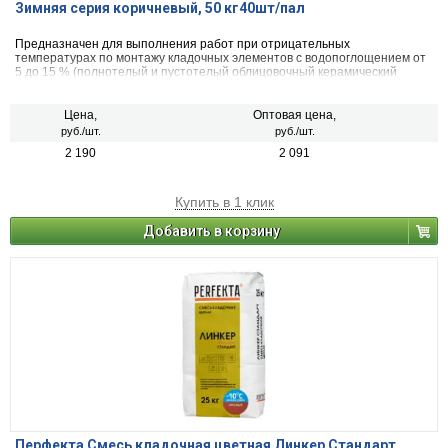
Зимняя серия коричневый, 50 кг40шт/пал
Предназначен для выполнения работ при отрицательных
температурах по монтажу кладочных элементов с водопоглощением от
5 до 15 % (полнотелый и пустотелый облицовочный керамический
кирпич, рядовой керамический и плотный силикатный кирпич, кирпичи
или блоки из бетона и натурального камня).
Цена,
Оптовая цена,
руб./шт.
руб./шт.
2 190
2 091
Купить в 1 клик
Добавить в корзину
Перфекта Смесь кладочная цветная Линкер Стандарт