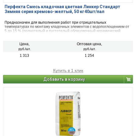
Перфекта Смесь кладочная цветная Линкер Стандарт
Зимняя серия кремово-желтый, 50 кг40шт/пал
Предназначен для выполнения работ при отрицательных
температурах по монтажу кладочных элементов с водопоглощением от
5 до 15 % (полнотелый и пустотелый облицовочный керамический
кирпич, рядовой керамический и плотный силикатный кирпич, кирпичи
или блоки из бетона и натурального камня).
Цена,
Оптовая цена,
руб./шт.
руб./шт.
1 313
1 254
Купить в 1 клик
Добавить в корзину