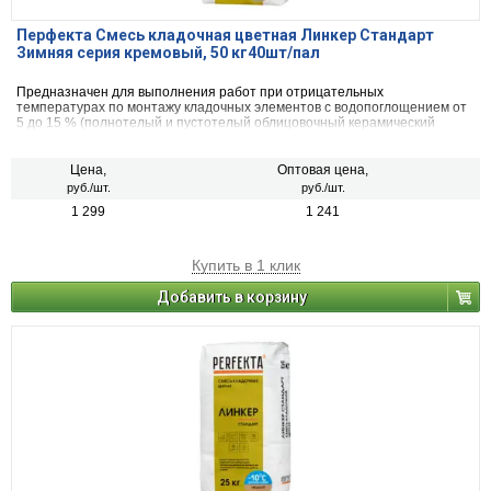
Перфекта Смесь кладочная цветная Линкер Стандарт
Зимняя серия кремовый, 50 кг40шт/пал
Предназначен для выполнения работ при отрицательных
температурах по монтажу кладочных элементов с водопоглощением от
5 до 15 % (полнотелый и пустотелый облицовочный керамический
кирпич, рядовой керамический и плотный силикатный кирпич, кирпичи
или блоки из бетона и натурального камня).
Цена,
Оптовая цена,
руб./шт.
руб./шт.
1 299
1 241
Купить в 1 клик
Добавить в корзину