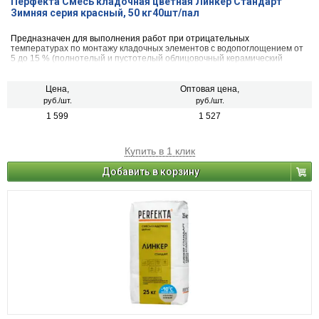
Перфекта Смесь кладочная цветная Линкер Стандарт
Зимняя серия красный, 50 кг40шт/пал
Предназначен для выполнения работ при отрицательных
температурах по монтажу кладочных элементов с водопоглощением от
5 до 15 % (полнотелый и пустотелый облицовочный керамический
кирпич, рядовой керамический и плотный силикатный кирпич, кирпичи
или блоки из бетона и натурального камня).
Цена,
Оптовая цена,
руб./шт.
руб./шт.
1 599
1 527
Купить в 1 клик
Добавить в корзину