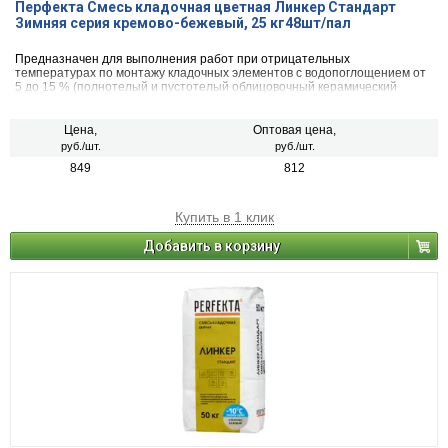
Перфекта Смесь кладочная цветная Линкер Стандарт
Зимняя серия кремово-бежевый, 25 кг48шт/пал
Предназначен для выполнения работ при отрицательных
температурах по монтажу кладочных элементов с водопоглощением от
5 до 15 % (полнотелый и пустотелый облицовочный керамический
кирпич, рядовой керамический и плотный силикатный кирпич, кирпичи
или блоки из бетона и натурального камня).
Цена,
Оптовая цена,
руб./шт.
руб./шт.
849
812
Купить в 1 клик
Добавить в корзину