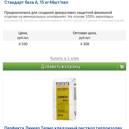
Стандарт база A, 15 кг44шт/пал
Предназначена для создания декоративно-защитной финишной
отделки на минеральных основаниях. На основе 100% акриловых
полимеров, которые обеспечивают долгу защиту здания с неизменными
характеристиками. Применяется для окрашивания фасадов, цоколей,
балконов и террас. Применяется в Системах фасадных
теплоизоляционных композиционных (СФТК) с наружными
Цена,
Оптовая цена,
штукатурными слоями. Для наружного применения. Для ручного и
руб./шт.
руб./шт.
механизированного нанесения. База А - белая базовая краска для
4 530
4 308
колеровки в светлые оттенки. Колеруется по цветовой системе NCS и
RAL.
Купить в 1 клик
Добавить в корзину
Перфекта Линкер Термо кладочный раствор теплоизоляц.