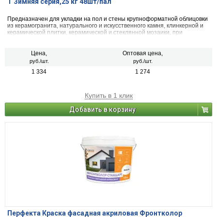
Т Зимняя серия,25 кг 48шт/пал
Предназначен для укладки на пол и стены крупноформатной облицовки
из керамогранита, натурального и искусственного камня, клинкерной и
керамической плитки, керамической и стеклянной мозаики, при
выполнении облицовочных работ при низких и отрицательных
температурах. Класс С2 Т - цементный (С) улучшенный (2) без
вертикального сползания (Т).
Цена,
Оптовая цена,
руб./шт.
руб./шт.
1 334
1 274
Купить в 1 клик
Добавить в корзину
Перфекта Краска фасадная акриловая Фронтколор