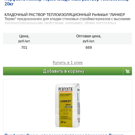
20кг
КЛАДОЧНЫЙ РАСТВОР ТЕПЛОИЗОЛЯЦИОННЫЙ Perfekta® “ЛИНКЕР
Термо“ предназначен для кладки стеновых стройматериалов с высокими
теплоизоляционными свойствами, например, лёгких пустотелых
крупноформатных керамических блоков, лёгкого пустотелого кирпича с
вертикальными пустотами, пористого бетона и блоков из бетона на
пористых заполнителях, а также для заполнения и замоноличивания
Цена,
Оптовая цена,
щелей и пустот.
руб./шт.
руб./шт.
701
669
Купить в 1 клик
Добавить в корзину