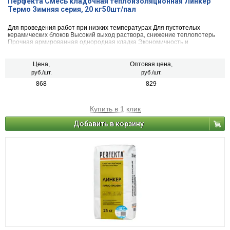
Перфекта Смесь кладочная теплоизоляционная Линкер
Термо Зимняя серия, 20 кг50шт/пал
Для проведения работ при низких температурах Для пустотелых
керамических блоков Высокий выход раствора, снижение теплопотерь
Прочная армированная однородная кладка Экономичность и
максимальное удобство в работе
Цена,
Оптовая цена,
руб./шт.
руб./шт.
868
829
Купить в 1 клик
Добавить в корзину