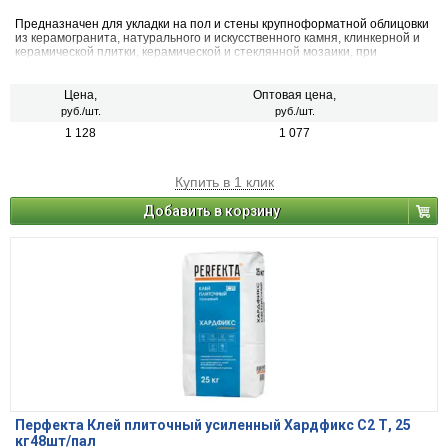
Предназначен для укладки на пол и стены крупноформатной облицовки
из керамогранита, натурального и искусственного камня, клинкерной и
керамической плитки, керамической и стеклянной мозаики, при
выполнении облицовочных работ при низких и отрицательных
температурах. Класс С2 Т - цементный (С) улучшенный (2) без
вертикального сползания (Т).
Цена,
Оптовая цена,
руб./шт.
руб./шт.
1 128
1 077
Купить в 1 клик
Добавить в корзину
Перфекта Клей плиточный усиленный Хардфикс C2 Т, 25
кг48шт/пал