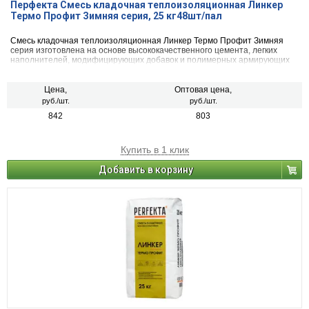
Перфекта Смесь кладочная теплоизоляционная Линкер
Термо Профит Зимняя серия, 25 кг48шт/пал
Смесь кладочная теплоизоляционная Линкер Термо Профит Зимняя
серия изготовлена на основе высококачественного цемента, легких
наполнителей, модифицирующих добавок и полимерных армирующих
волокон. Материал экологически безопасен, не содержит вредных
примесей, оказывающих отрицательное воздействие на здоровье
человека.
Цена,
Оптовая цена,
руб./шт.
руб./шт.
842
803
Купить в 1 клик
Добавить в корзину