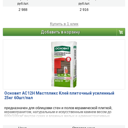
руб./шт.
руб./шт.
2 988
2 916
Купить в 1 клик
Добавить в корзину
Основит АС12H Мастпликс Клей плиточный усиленный
25кг 60шт/пал
предназначен для облицовки стен и полов керамической плиткой,
керамогранитом, натуральным и искусственным камнем весом до
600г/100см² внутри сухих и влажных жилых и административных
помещений.