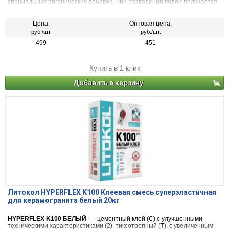
специальных органических добавок. При разведении водой получается
легко наносимый раствор, отличающийся хорошей адгезией, который
можно наносить как на вертикальные, так и на горизонтальные
основания.
Цена,
Оптовая цена,
руб./шт.
руб./шт.
499
451
Купить в 1 клик
Добавить в корзину
Литокол HYPERFLEX K100 Клеевая смесь суперэластичная
для керамогранита белый 20кг
HYPERFLEX K100 БЕЛЫЙ
— цементный клей (С) с улучшенными
техническими характеристиками (2), тиксотропный (Т), с увеличенным