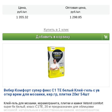
искусственным камнем, а также для других материалов, где требуется
повышенная адгезия.
Цена,
Оптовая цена,
руб./шт.
руб./шт.
1 355.32
1 298.85
Купить в 1 клик
Добавить в корзину
Вебер Комфорт супер фикс С1 ТЕ белый Клей-гель с ув
откр врем для мозаики, кер.гр, плитки 20кг 54шт
Клей-гель для мозаики, керамогранита, плитки и камня Vetonit comfort
super fix белый, класс C1TE, 20 кг предназначен для облицовки
мозаикой, натуральным и искусственным камнем, керамогранитом,