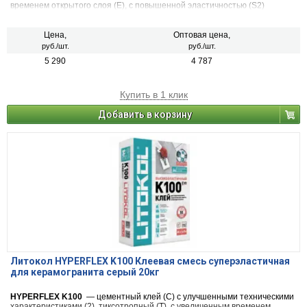
временем открытого слоя (Е), с повышенной эластичностью (S2)
относится к классу C2 TЕ S2 согласно классификации Европейских Норм
EN 12004/12002 и ГОСТ Р 56387.
Цена,
Оптовая цена,
руб./шт.
руб./шт.
5 290
4 787
Купить в 1 клик
Добавить в корзину
Литокол HYPERFLEX K100 Клеевая смесь суперэластичная
для керамогранита серый 20кг
HYPERFLEX K100
— цементный клей (С) с улучшенными техническими
характеристиками (2), тиксотропный (Т), с увеличенным временем