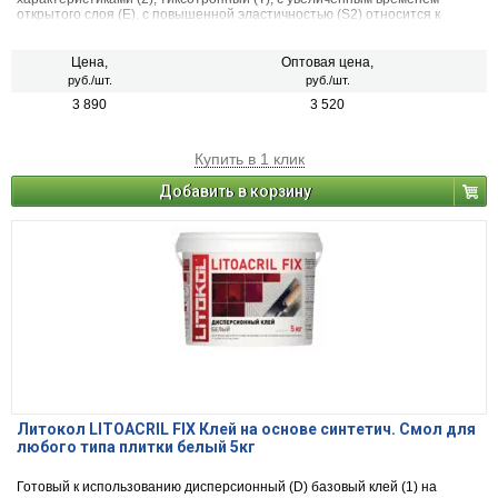
открытого слоя (Е), с повышенной эластичностью (S2) относится к
классу C2 TЕ S2 согласно классификации Европейских Норм EN
12004/12002 и ГОСТ Р 56387.
Цена,
Оптовая цена,
руб./шт.
руб./шт.
3 890
3 520
Купить в 1 клик
Добавить в корзину
Литокол LITOACRIL FIX Клей на основе синтетич. Смол для
любого типа плитки белый 5кг
Готовый к использованию дисперсионный (D) базовый клей (1) на