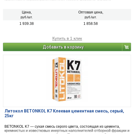
применения не имеет ограничений: подходит даже для облицовки
бассейнов и фонтанов с постоянным столбом воды, для общественных
зон с повышенной проходимостью и высокой динамической нагрузкой.
Цена,
Оптовая цена,
руб./шт.
руб./шт.
1 939.38
1 858.58
Купить в 1 клик
Добавить в корзину
Литокол BETONKOL K7 Клеевая цементная смесь, серый,
25кг
BETONKOL K7 — сухая смесь серого цвета, состоящая из цемента,
кремнистых и известковых инертных наполнителей отборной фракции и