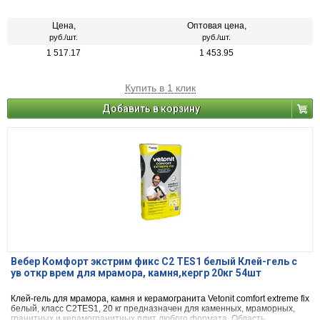
клинкерной и керамической плиткой, а также для других материалов, где
требуется повышенная адгезия.
Цена,
Оптовая цена,
руб./шт.
руб./шт.
1 517.17
1 453.95
Купить в 1 клик
Добавить в корзину
Вебер Комфорт экстрим фикс С2 ТЕS1 белый Клей-гель с
ув откр врем для мрамора, камня,кергр 20кг 54шт
Клей-гель для мрамора, камня и керамогранита Vetonit comfort extreme fix
белый, класс C2TES1, 20 кг предназначен для каменных, мраморных,
гранитных и керамогранитных плит любого формата. Область