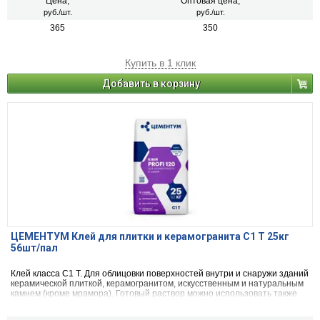
Цена,
Оптовая цена,
руб./шт.
руб./шт.
365
350
Купить в 1 клик
Добавить в корзину
ЦЕМЕНТУМ Клей для плитки и керамогранита С1 Т 25кг
56шт/пал
Клей класса С1 Т. Для облицовки поверхностей внутри и снаружи зданий
керамической плиткой, керамогранитом, искусственным и натуральным
камнем (кроме мрамора). Готовый раствор можно использовать также
для облицовки мокрых зон и/или зон с изменением температурных
условий: «тёплые» полы, уличные фасады и цоколи, бассейны и сауны.