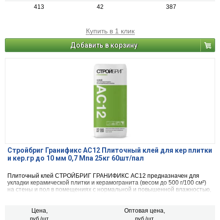
413
42
387
Купить в 1 клик
Добавить в корзину
Стройбриг Гранификс АС12 Плиточный клей для кер плитки
и кер.гр до 10 мм 0,7 Мпа 25кг 60шт/пал
Плиточный клей СТРОЙБРИГ ГРАНИФИКС АС12 предназначен для
укладки керамической плитки и керамогранита (весом до 500 г/100 см²)
на стены и пол в помещениях с нормальной и повышенной влажностью,
в том числе для облицовки фасадов зданий. Наносится на бетонные,
оштукатуренные, кирпичные, недеформирующиеся основания (пено- и
газобетон). Для внутренних и наружных работ.
Цена,
Оптовая цена,
руб./шт.
руб./шт.