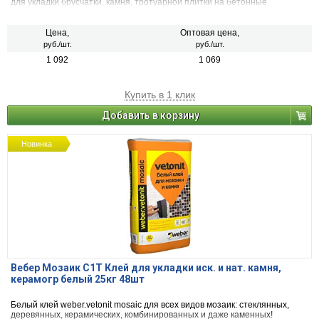
для укладки брусчатки, камня, тротуарной плитки на бетонные
основания слоем до 20 мм. Выдерживается пешеходная и средняя
нагрузка (до 3,5 тонн). Для внутренних и наружных работ
Цена,
Оптовая цена,
руб./шт.
руб./шт.
1 092
1 069
Купить в 1 клик
Добавить в корзину
Новинка
Вебер Мозаик C1T Клей для укладки иск. и нат. камня,
керамогр белый 25кг 48шт
Белый клей weber.vetonit mosaic для всех видов мозаик: стеклянных,
деревянных, керамических, комбинированных и даже каменных!