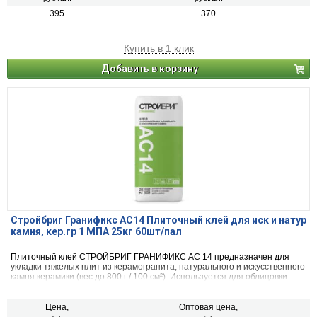
395
370
Купить в 1 клик
Добавить в корзину
Стройбриг Гранификс АС14 Плиточный клей для иск и натур
камня, кер.гр 1 МПА 25кг 60шт/пал
Плиточный клей СТРОЙБРИГ ГРАНИФИКС АС 14 предназначен для
укладки тяжелых плит из керамогранита, натурального и искусственного
камня керамики (вес до 800 г / 100 см²). Используется для облицовки
искусственных водоемов, чаш бассейнов. Рекомендуется для облицовки
балконов, террас, цоколей, фасадов, полов с подогревом. Можно
использовать для приклеивания теплоизоляционных плит (кроме
Цена,
Оптовая цена,
экструдированного пенополистирола). Для внутренних и наружных