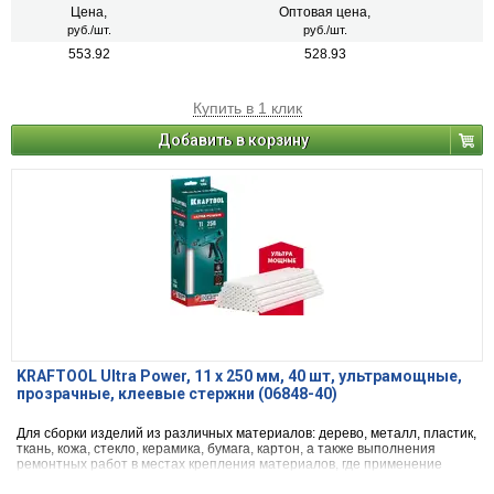
Цена,
Оптовая цена,
руб./шт.
руб./шт.
553.92
528.93
Купить в 1 клик
Добавить в корзину
KRAFTOOL Ultra Power, 11 х 250 мм, 40 шт, ультрамощные,
прозрачные, клеевые стержни (06848-40)
Для сборки изделий из различных материалов: дерево, металл, пластик,
ткань, кожа, стекло, керамика, бумага, картон, а также выполнения
ремонтных работ в местах крепления материалов, где применение
гвоздей, скоб и другого крепежа невозможно или нежелательно.