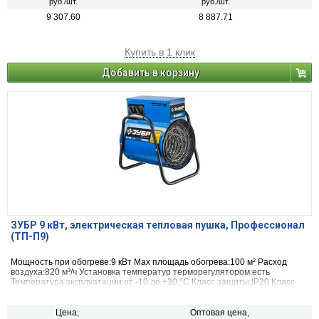
руб./шт.
руб./шт.
9 307.60
8 887.71
Купить в 1 клик
Добавить в корзину
ЗУБР 9 кВт, электрическая тепловая пушка, Профессионал
(ТП-П9)
Мощность при обогреве:9 кВт Max площадь обогрева:100 м² Расход
воздуха:820 м³/ч Установка температур терморегулятором:есть
Температура эксплуатации:от -10 до +30 °С Класс защиты:IP20 Класс
электробезопасности:I
Цена,
Оптовая цена,