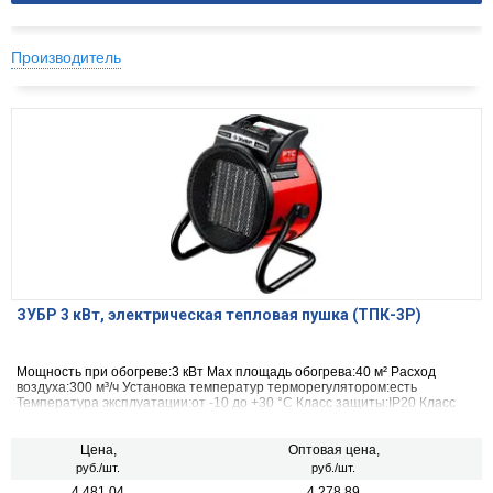
Производитель
ЗУБР 3 кВт, электрическая тепловая пушка (ТПК-3Р)
Мощность при обогреве:3 кВт Max площадь обогрева:40 м² Расход
воздуха:300 м³/ч Установка температур терморегулятором:есть
Температура эксплуатации:от -10 до +30 °С Класс защиты:IP20 Класс
электробезопасности:I
Цена,
Оптовая цена,
руб./шт.
руб./шт.
4 481.04
4 278.89