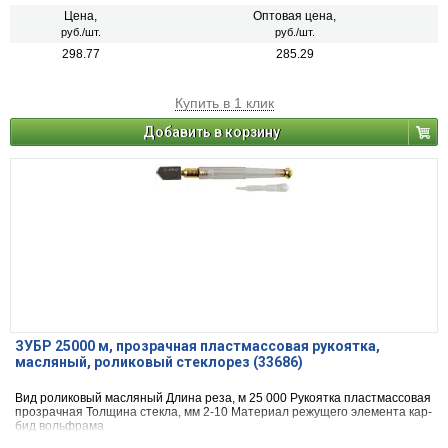
Цена,
Оптовая цена,
руб./шт.
руб./шт.
298.77
285.29
Купить в 1 клик
Добавить в корзину
ЗУБР 25000 м, прозрачная пластмассовая рукоятка,
масляный, роликовый стеклорез (33686)
Вид ро­ли­ко­вый мас­ля­ный Длина реза, м 25 000 Рукоятка пласт­мас­со­вая
про­зрач­ная Толщина стекла, мм 2-10 Материал режущего элемента кар­
бид вольф­ра­ма