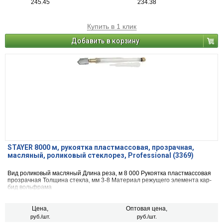
245.45
234.38
Купить в 1 клик
Добавить в корзину
STAYER 8000 м, рукоятка пластмассовая, прозрачная,
масляный, роликовый стеклорез, Professional (3369)
Вид ро­ли­ко­вый мас­ля­ный Длина реза, м 8 000 Рукоятка пласт­мас­со­вая
про­зрач­ная Толщина стекла, мм 3-8 Материал режущего элемента кар­
бид вольф­ра­ма
Цена,
Оптовая цена,
руб./шт.
руб./шт.