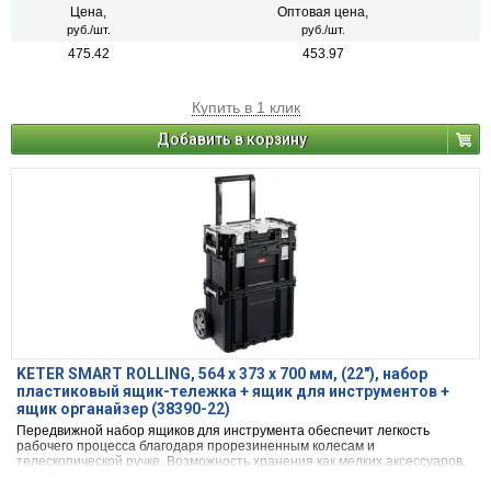
Цена,
Оптовая цена,
руб./шт.
руб./шт.
475.42
453.97
Купить в 1 клик
Добавить в корзину
KETER SMART ROLLING, 564 х 373 х 700 мм, (22″), набор
пластиковый ящик-тележка + ящик для инструментов +
ящик органайзер (38390-22)
Передвижной набор ящиков для инструмента обеспечит легкость
рабочего процесса благодаря прорезиненным колесам и
телескопической ручке. Возможность хранения как мелких аксессуаров,
так и крупногабаритного инструмента. Металлические крепления