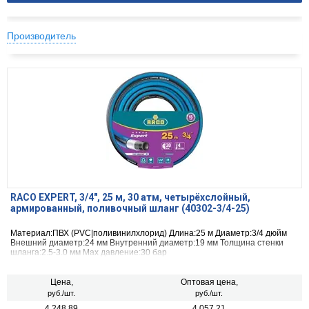
Производитель
RACO EXPERT, 3/4″, 25 м, 30 атм, четырёхслойный,
армированный, поливочный шланг (40302-3/4-25)
Материал:ПВХ (PVC|поливинилхлорид) Длина:25 м Диаметр:3/4 дюйм
Внешний диаметр:24 мм Внутренний диаметр:19 мм Толщина стенки
шланга:2.5-3.0 мм Max давление:30 бар
Цена,
Оптовая цена,
руб./шт.
руб./шт.
4 248.89
4 057.21