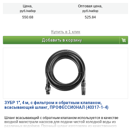
из ударопрочного пластика и хомуты из нержавеющей стали
обеспечивают высокую надёжность соединений и гарантирует
Цена,
Оптовая цена,
продолжительный срок службы изделия.
руб./набор
руб./набор
550.68
525.84
Купить в 1 клик
Добавить в корзину
ЗУБР 1″, 4 м, с фильтром и обратным клапаном,
всасывающий шланг, ПРОФЕССИОНАЛ (40317-1-4)
Шланг всасывающий с обратным клапаном используется в качестве
входной магистрали насосов для подачи чистой холодной воды из
различных водоёмов. Прочный шланг изготовлен из качественного
поливинилхлорида и армирован спиралью из ПВХ. На одном конце