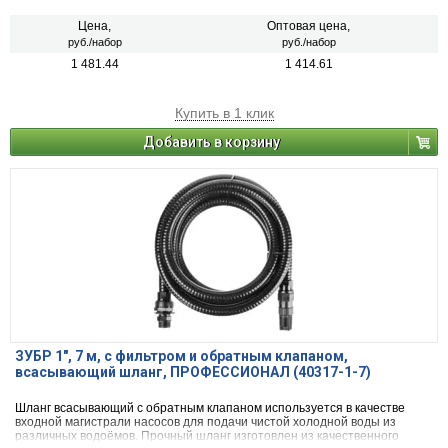
шланга обратный клапан с сетчатым фильтром для очистки воды, на
другом конце - адаптер для подключения к насосу с помощью
Цена,
Оптовая цена,
резьбового соединения 1″. Качественные материалы обеспечивают
руб./набор
руб./набор
высокую надёжность и продолжительный срок службы изделия.
1 481.44
1 414.61
Купить в 1 клик
Добавить в корзину
ЗУБР 1″, 7 м, с фильтром и обратным клапаном,
всасывающий шланг, ПРОФЕССИОНАЛ (40317-1-7)
Шланг всасывающий с обратным клапаном используется в качестве
входной магистрали насосов для подачи чистой холодной воды из
различных водоёмов. Прочный шланг изготовлен из качественного