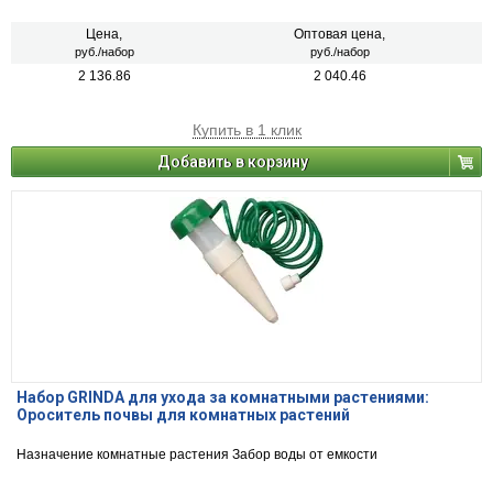
поливинилхлорида и армирован спиралью из ПВХ. На одном конце
шланга обратный клапан с сетчатым фильтром для очистки воды, на
другом конце - адаптер для подключения к насосу с помощью
Цена,
Оптовая цена,
резьбового соединения 1″. Качественные материалы обеспечивают
руб./набор
руб./набор
высокую надёжность и продолжительный срок службы изделия.
2 136.86
2 040.46
Купить в 1 клик
Добавить в корзину
Набор GRINDA для ухода за комнатными растениями:
Ороситель почвы для комнатных растений
Назначение комнатные растения Забор воды от емкости