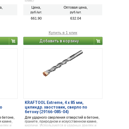
н/мм2
а,
Цена,
Оптовая цена,
руб./шт.
руб./шт.
661.90
632.04
Купить в 1 клик
Добавить в корзину
KRAFTOOL Extreme, 4 х 85 мм,
по
цилиндр. хвостовик, сверло по
бетону (29166-085-04)
в бетоне,
Для ударного сверления отверстий в бетоне,
 камне,
граните, природном и искусственном камне,
релях и
кирпиче. Используются в ударных дрелях и