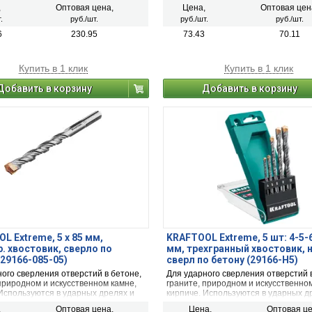
орах со сверлильным патроном.
перфораторах со сверлильным пат
,
Оптовая цена,
Цена,
Оптовая цен
.
руб./шт.
руб./шт.
руб./шт.
6
230.95
73.43
70.11
Купить в 1 клик
Купить в 1 клик
Добавить в корзину
Добавить в корзину
L Extreme, 5 х 85 мм,
KRAFTOOL Extreme, 5 шт: 4-5-
. хвостовик, сверло по
мм, трехгранный хвостовик, 
(29166-085-05)
сверл по бетону (29166-H5)
ого сверления отверстий в бетоне,
Для ударного сверления отверстий 
природном и искусственном камне,
граните, природном и искусственном
 Используются в ударных дрелях и
кирпиче. Используются в ударных д
орах со сверлильным патроном.
перфораторах со сверлильным пат
,
Оптовая цена,
Цена,
Оптовая це