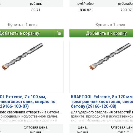
.
руб./шт.
руб./набор
руб./набо
89.71
836.82
799.07
Купить в 1 клик
Купить в 1 клик
Добавить в корзину
Добавить в корзину
L Extreme, 7 х 100 мм,
KRAFTOOL Extreme, 8 х 120 мм
нный хвостовик, сверло по
трехгранный хвостовик, свер
(29166-100-07)
бетону (29166-120-08)
ого сверления отверстий в бетоне,
Для ударного сверления отверстий 
природном и искусственном камне,
граните, природном и искусственном
 Используются в ударных дрелях и
кирпиче. Используются в ударных д
орах со сверлильным патроном.
перфораторах со сверлильным пат
,
Оптовая цена,
Цена,
Оптовая цен
.
руб./шт.
руб./шт.
руб./шт.