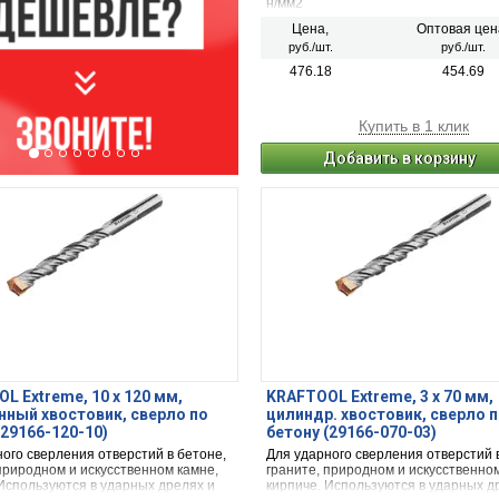
н/мм2
Цена,
Оптовая цен
руб./шт.
руб./шт.
476.18
454.69
Купить в 1 клик
Добавить в корзину
L Extreme, 10 х 120 мм,
KRAFTOOL Extreme, 3 х 70 мм,
нный хвостовик, сверло по
цилиндр. хвостовик, сверло 
(29166-120-10)
бетону (29166-070-03)
ого сверления отверстий в бетоне,
Для ударного сверления отверстий 
природном и искусственном камне,
граните, природном и искусственном
 Используются в ударных дрелях и
кирпиче. Используются в ударных д