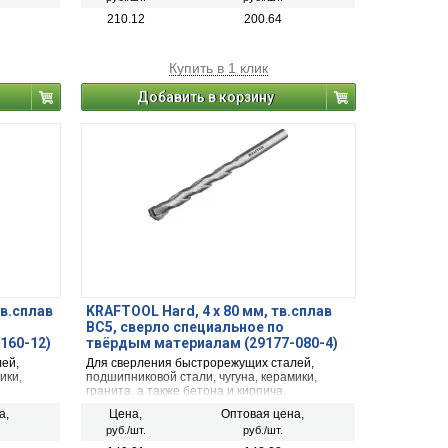
210.12
200.64
Купить в 1 клик
Добавить в корзину
тв.сплав
KRAFTOOL Hard, 4 х 80 мм, тв.сплав
ВС5, сверло специальное по
160-12)
твёрдым материалам (29177-080-4)
ей,
Для сверления быстрорежущих сталей,
ики,
подшипниковой стали, чугуна, керамики,
гранита, а также бетона и кирпича.
торами со
Используется с дрелями и перфораторами со
а,
Цена,
Оптовая цена,
сверлильным патроном.
руб./шт.
руб./шт.