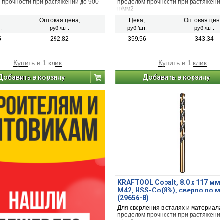
 прочности при растяжении до 900
пределом прочности при растяжени
н/мм2
,
Оптовая цена,
Цена,
Оптовая цен
.
руб./шт.
руб./шт.
руб./шт.
5
292.82
359.56
343.34
Купить в 1 клик
Купить в 1 клик
Добавить в корзину
Добавить в корзину
KRAFTOOL Cobalt, 8.0 х 117 мм
М42, HSS-Co(8%), сверло по 
(29656-8)
Для сверления в сталях и материал
пределом прочности при растяжени