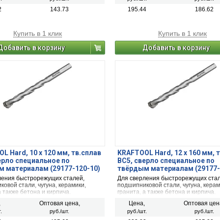
2
143.73
195.44
186.62
Купить в 1 клик
Купить в 1 клик
Добавить в корзину
Добавить в корзину
L Hard, 10 х 120 мм, тв.сплав
KRAFTOOL Hard, 12 х 160 мм, 
ерло специальное по
ВС5, сверло специальное по
 материалам (29177-120-10)
твёрдым материалам (29177-
ления быстрорежущих сталей,
Для сверления быстрорежущих стал
овой стали, чугуна, керамики,
подшипниковой стали, чугуна, керам
а также бетона и кирпича.
гранита, а также бетона и кирпича.
ется с дрелями и перфораторами со
Используется с дрелями и перфора
,
Оптовая цена,
Цена,
Оптовая цен
ным патроном.
сверлильным патроном.
.
руб./шт.
руб./шт.
руб./шт.