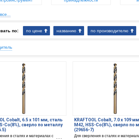
ктроинструмент
принадлежности
и
все...
вать по:
по цене
названию
по производителю
дитель
L Cobalt, 6.5 х 101 мм, сталь
KRAFTOOL Cobalt, 7.0 х 109 мм
S-Co(8%), сверло по металлу
М42, HSS-Co(8%), сверло по 
.5)
(29656-7)
ения в сталях и материалах с
Для сверления в сталях и материал