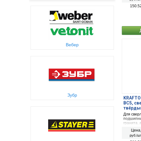
150.5
Вебер
Зубр
KRAFTOO
ВС5, св
твёрдым
Для свер
подшипник
гранита, 
Использу
Цена
сверлиль
руб./шт