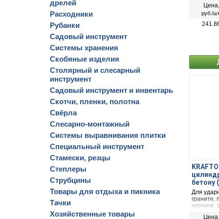
перфорат
дрелей
Цена
Расходники
руб./шт
241.8
Рубанки
Садовый инструмент
Системы хранения
Скобяные изделия
Столярный и слесарный
инструмент
Садовый инструмент и инвентарь
Скотчи, пленки, полотна
Свёрла
Слесарно-монтажный
Системы выравнивания плитки
Специальный инструмент
Стамески, резцы
KRAFTOO
Степлеры
цилиндр
Струбцины
бетону 
Товары для отдыха и пикника
Для ударн
граните, 
Тачки
кирпиче.
перфорат
Хозяйственные товары
Цена