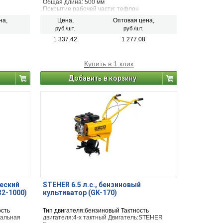
Общая длина: 500 мм
Покрытие рабочей части: тефлон
Форма лезвия: волнообразная
на,
Цена,
Оптовая цена,
руб./шт.
руб./шт.
1 337.42
1 277.08
Купить в 1 клик
Добавить в корзину
ческий
STEHER 6.5 л.с., бензиновый
2-1000)
культиватор (GK-170)
ость
Тип двигателя:бензиновый Тактность
ральная
двигателя:4-х тактный Двигатель:STEHER