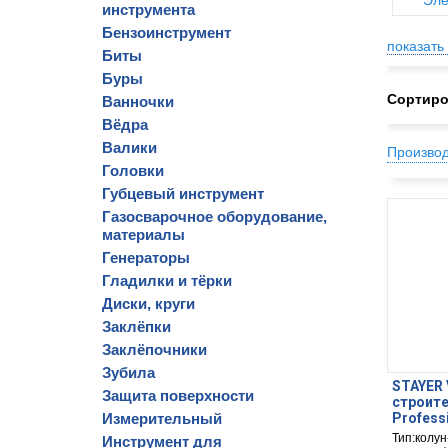
Эле
инструмента
Бензоинструмент
показать 
Биты
Буры
Сортиро
Ванночки
Вёдра
Валики
Произво
Головки
Губцевый инструмент
Газосварочное оборудование,
материалы
Генераторы
Гладилки и тёрки
Диски, круги
Заклёпки
Заклёпочники
Зубила
STAYER 
Защита поверхности
строите
Измерительный
Profess
Тип:колу
Инструмент для