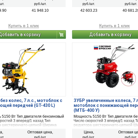
шт.
руб./шт.
руб./шт.
руб./шт.
9.90
41 948.10
42 603.23
40 681.2
Купить в 1 клик
Купить в 1 клик
Добавить в корзину
Добавить в корзину
без колес, 7 л.с., мотоблок с
ЗУБР увеличенные колеса, 7 л
щей передчей (GT-430 L)
мотоблок с понижающей пер
(МТБ-400 У)
 5150 Вт Тип двигателя бензиновый
Мощность 5150 Вт Тип двигателя б
ростей 3 вперед/1 назад Тип
Число скоростей 3 вперед/1 назад Т
а шестеренчато-цепной Ширина
редуктора шестеренчато-цепной Ш
850 мм Площадь обработки от 20
вспашки 850 мм Площадь обработки
а,
Оптовая цена,
Цена,
Оптовая це
соток
шт.
руб./шт.
руб./шт.
руб./шт.