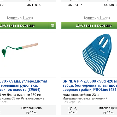
5.20
36 118.80
46 224.15
44 138.8
Купить в 1 клик
Купить в 1 клик
Добавить в корзину
Добавить в корзину
70 х 65 мм, углеродистая
GRINDA PP-23, 500 х 50 х 420 м
деревянная рукоятка,
зубца, без черенка, пластико
вичок высота (39664)
веерные грабли, PROLine (421
0 мм Длина рукоятки 350 мм
Количество зубцов: 23 шт.
ширина 65 мм Ручка/черенок в
Материал черенка: алюминий
 есть
Без черенка
,
Оптовая цена,
Цена,
Оптовая цен
.
руб./шт.
руб./шт.
руб./шт.