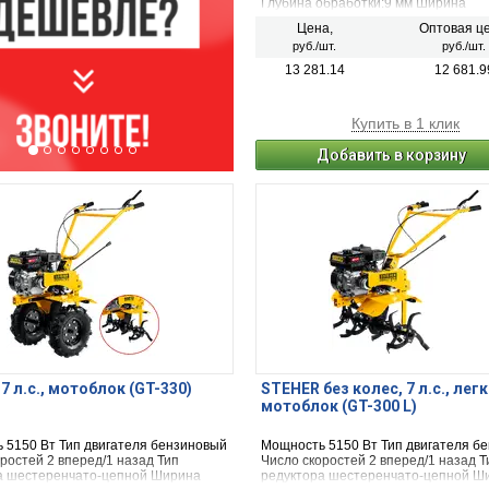
Глубина обработки:9 мм Ширина
обработки:32 см Система валиков:н
Цена,
Оптовая це
Вес нетто:11 кг
руб./шт.
руб./шт.
13 281.14
12 681.9
Купить в 1 клик
Добавить в корзину
7 л.с., мотоблок (GT-330)
STEHER без колес, 7 л.с., лег
мотоблок (GT-300 L)
 5150 Вт Тип двигателя бензиновый
Мощность 5150 Вт Тип двигателя б
ростей 2 вперед/1 назад Тип
Число скоростей 2 вперед/1 назад Т
а шестеренчато-цепной Ширина
редуктора шестеренчато-цепной Ш