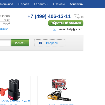
мовывоз
Оплата
Гарантии
Отзывы
Контакты
пн-пт
+7 (499)
406-13-11
аказов
с 9 до 18
0
шт.
Обратный звонок
0
руб.
ставки
E-mail: help@vira.ru
Искать
Вопросы
торы, запчасти для