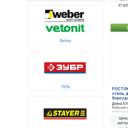
37 82
Вебер
Зубр
РОСТОК 
сталь, 
бороздо
Длина 57
Рабочая 
комплекте
Цена
руб./шт