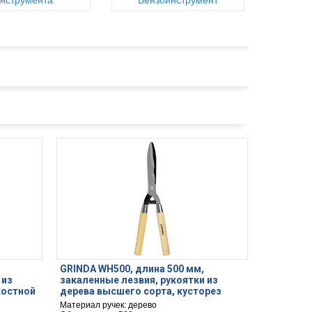
нструмента
Бензоинструмент
GRINDA WH500, длина 500 мм,
 из
закаленные лезвия, рукоятки из
костной
дерева высшего сорта, кусторез
(40252)
Материал ручек: дерево