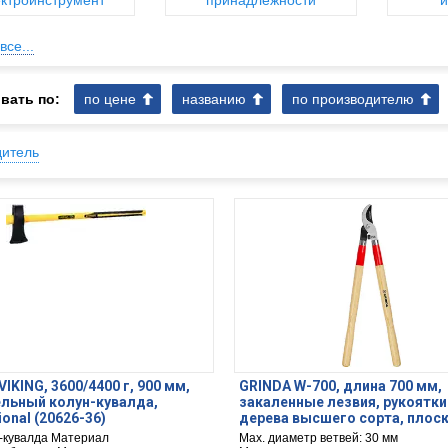
ктроинструмент
принадлежности
и
все...
вать по:
по цене
названию
по производителю
дитель
VIKING, 3600/4400 г, 900 мм,
GRINDA W-700, длина 700 мм,
льный колун-кувалда,
закаленные лезвия, рукоятки
ional (20626-36)
дерева высшего сорта, плос
сучкорез (40232)
н-кувалда Материал
Max. диаметр ветвей: 30 мм