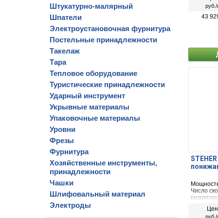
соток
Штукатурно-малярный
руб./
Шпатели
43 92
Электроустановочная фурнитура
Постельные принадлежности
Такелаж
Тара
Тепловое оборудование
Туристические принадлежности
Ударный инструмент
Укрывные материалы
Упаковочные материалы
Уровни
Фрезы
Фурнитура
STEHER 
Хозяйственные инструменты,
понижаю
принадлежности
Чашки
Мощность
Число ско
Шлифовальный материал
редуктор
Электроды
вспашки 
Цен
соток
руб./