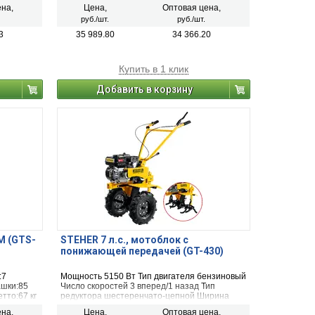
15 - 20
вспашки 850 мм Площадь обработки 15 - 20
на,
Цена,
Оптовая цена,
соток
руб./шт.
руб./шт.
3
35 989.80
34 366.20
Купить в 1 клик
Добавить в корзину
М (GTS-
STEHER 7 л.с., мотоблок с
понижающей передачей (GT-430)
:7
Мощность 5150 Вт Тип двигателя бензиновый
ашки:85
Число скоростей 3 вперед/1 назад Тип
тто:67 кг
редуктора шестеренчато-цепной Ширина
вспашки 850 мм Площадь обработки от 20
на,
Цена,
Оптовая цена,