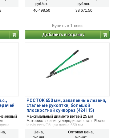
соток
руб./шт.
руб./шт.
8
40 498.50
38 671.50
Купить в 1 клик
Добавить в корзину
.с.,
РОСТОК 650 мм, закаленные лезвия,
едачей
стальные рукоятки, большой
плоскостной сучкорез (424115)
ензиновый
Максимальный диаметр ветвей 25 мм
ип
Материал лезвия углеродистая сталь Fixator
ирина
lezviy есть Общая длина 650 мм
 от 20
на,
Цена,
Оптовая цена,
руб./шт.
руб./шт.