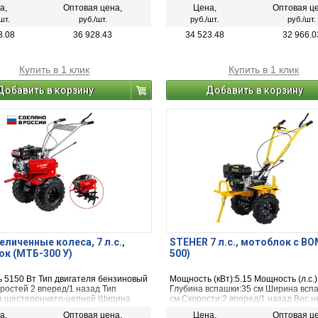
850 мм Площадь обработки 15 - 20
вспашки 850 мм Площадь обработки 
а,
Оптовая цена,
Цена,
Оптовая це
соток
шт.
руб./шт.
руб./шт.
руб./шт.
3.08
36 928.43
34 523.48
32 966.0
Купить в 1 клик
Купить в 1 клик
Добавить в корзину
Добавить в корзину
еличенные колеса, 7 л.с.,
STEHER 7 л.с., мотоблок с ВО
к (МТБ-300 У)
500)
 5150 Вт Тип двигателя бензиновый
Мощность (кВт):5.15 Мощность (л.с.)
ростей 2 вперед/1 назад Тип
Глубина вспашки:35 см Ширина всп
а шестеренчато-цепной Ширина
см Скорости:2 вперед/1 назад Вес не
850 мм Площадь обработки 15 - 20
Тип двигателя:бензиновый
а,
Оптовая цена,
Цена,
Оптовая це