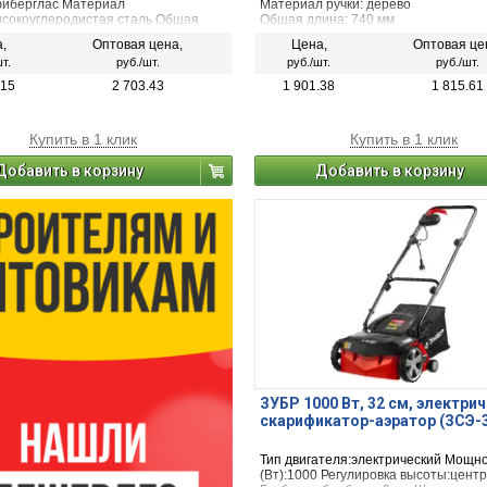
фиберглас Материал
Материал ручки: дерево
ысокоуглеродистая сталь Общая
Общая длина: 740 мм
0 мм Ширина лезвия:95 мм Вес
Тип реза: плоскостной
,
Оптовая цена,
Цена,
Оптовая це
6 кг Вид упаковки:без упаковки
т.
руб./шт.
руб./шт.
руб./шт.
.15
2 703.43
1 901.38
1 815.61
Купить в 1 клик
Купить в 1 клик
Добавить в корзину
Добавить в корзину
ЗУБР 1000 Вт, 32 см, электри
скарификатор-аэратор (ЗСЭ-3
Тип двигателя:электрический Мощн
(Вт):1000 Регулировка высоты:цент