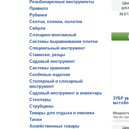
вспашки 
Резьбонарезные инструменты
Цен
соток
Правило
руб./
38 67
Рубанки
Скотчи, пленки, полотна
Свёрла
Слесарно-монтажный
Системы выравнивания плитки
Специальный инструмент
Стамески, резцы
Садовый инструмент
Системы хранения
Скобяные изделия
Столярный и слесарный
инструмент
Садовый инструмент и инвентарь
ЗУБР ув
Степлеры
мотобло
Струбцины
Товары для отдыха и пикника
Мощность
Число ско
Тачки
редуктор
вспашки 
Хозяйственные товары
Цен