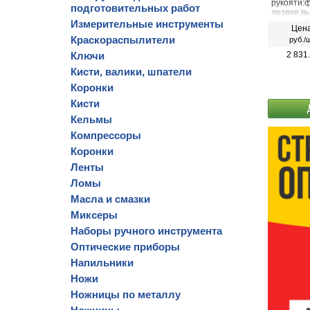
рукояти:
подготовительных работ
лезвия:в
длина:90
Измерительные инструменты
Цена
лезвия:3.
Краскораспылители
руб./ш
Ключи
2 831
Кисти, валики, шпатели
Коронки
Кисти
Кельмы
Компрессоры
Коронки
Ленты
Ломы
Масла и смазки
Миксеры
Наборы ручного инструмента
Оптические приборы
Напильники
Ножи
Ножницы по металлу