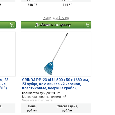
5
748.27
714.52
Купить в 1 клик
Добавить в корзину
м, 23
GRINDA PP-23 ALU, 500 х 50 х 1680 мм,
вые,
23 зубца, алюминиевый черенок,
813)
пластиковые, веерные грабли,
PROLine (421811)
Количество зубцов: 23 шт.
Материал черенка: алюминий
Черенок в комплекте
а,
Цена,
Оптовая цена,
руб./шт.
руб./шт.