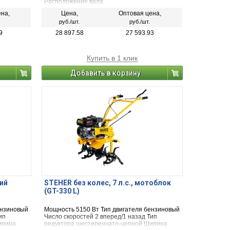
Расположение вала
ожи, зубья
двигателя:горизонтальное Мощность
на,
Цена,
Оптовая цена,
(Вт):4800 Мощность (л.с.):6.5 Ширина
руб./шт.
руб./шт.
обработки:550 мм
9
28 897.58
27 593.93
Купить в 1 клик
Добавить в корзину
кий
STEHER без колес, 7 л.с., мотоблок
(GT-330 L)
ензиновый
Мощность 5150 Вт Тип двигателя бензиновый
ип
Число скоростей 2 вперед/1 назад Тип
ирина
редуктора шестеренчато-цепной Ширина