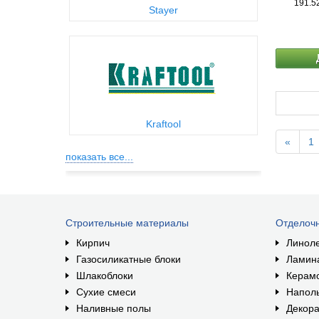
191.5
Stayer
Kraftool
«
1
показать все...
Строительные материалы
Отделоч
Кирпич
Линол
Газосиликатные блоки
Ламин
Шлакоблоки
Керам
Сухие смеси
Наполь
Наливные полы
Декора