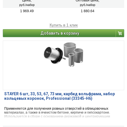
Цена,
Оптовая цена,
руб./набор
руб./набор
1 969.49
1 880.64
Купить в 1 клик
Добавить в корзину
STAYER 6 шт, 33, 53, 67, 73 мм, карбид вольфрама, набор
кольцевых коронок, Professional (33345-H6)
Применяется для получения ровных отверстий в облицовочных
материалах, а также в ячеистом бетоне, кирпиче и гипсокартоне.
Используется в сборе с основанием-державкой и центрирующим
сверлом на дрелях и легких перфораторах в режиме безударного
сверления.