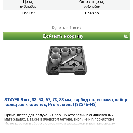
Цена,
Оптовая цена,
руб./набор
руб./набор
1 621.82
1 548.65
Купить в 1 клик
Добавить в корзину
STAYER 8 шт, 33, 53, 67, 73, 83 мм, карбид вольфрама, набор
кольцевых коронок, Professional (33345-H8)
Применяется для получения ровных отверстий в облицовочных
материалах, а также в ячеистом бетоне, кирпиче и гипсокартоне.
Используется в сборе с основанием-державкой и центрирующим
сверлом на дрелях и легких перфораторах в режиме безударного
сверления.