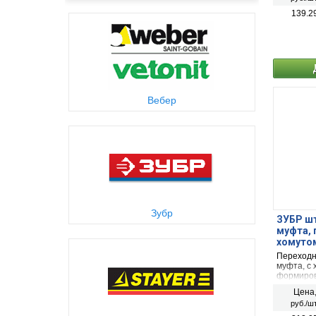
139.2
Вебер
Зубр
ЗУБР шт
муфта,
хомутом
Переходни
муфта, с
формиров
пневмост
Цена
руб./шт