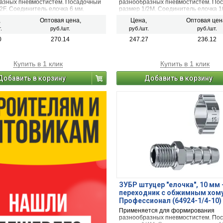
азных пневмостистем. Посадочный
разнообразных пневмостистем. По
2F. Соединитель елочка 6 мм.
размер 1/2М. Соединитель елочка 1
,
Оптовая цена,
Цена,
Оптовая цен
.
руб./шт.
руб./шт.
руб./шт.
0
270.14
247.27
236.12
Купить в 1 клик
Купить в 1 клик
Добавить в корзину
Добавить в корзину
ЗУБР штуцер ″елочка″, 10 мм -
переходник с обжимным хом
Профессионал (64924-1/4-10)
Применяется для формирования
разнообразных пневмостистем. По