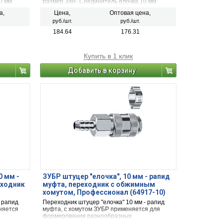
0 мм.
размер 3/8F. Соединитель елочка 10 мм.
а,
Цена,
Оптовая цена,
руб./шт.
руб./шт.
184.64
176.31
Купить в 1 клик
Добавить в корзину
0 мм -
ЗУБР штуцер ″елочка″, 10 мм - рапид
еходник
муфта, переходник с обжимным
хомутом, Профессионал (64917-10)
- рапид
Переходник штуцер "елочка" 10 мм - рапид
няется
муфта, с хомутом ЗУБР применяется для
формирования разнообразных