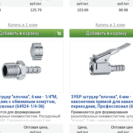
.
руб./шт.
руб./шт.
руб./шт.
3
125.79
103.66
98.98
Купить в 1 клик
Купить в 1 клик
Добавить в корзину
Добавить в корзину
уцер ″елочка″, 6 мм - 1/4″M,
ЗУБР штуцер ″елочка″, 6 мм -
дник с обжимным хомутом,
наконечник прямой для накач
ионал (64924-1/4-06)
переходник, Профессионал (6
06)
тся для формирования
Применяется для формирования
азных пневмостистем. Посадочный
разнообразных пневмостистем. шт
/4М. Соединитель елочка 6 мм
″елочка″, 6 мм - наконечник прямой 
накачки шин, переходник
,
Оптовая цена,
Цена,
Оптовая цен
.
руб./шт.
руб./шт.
руб./шт.