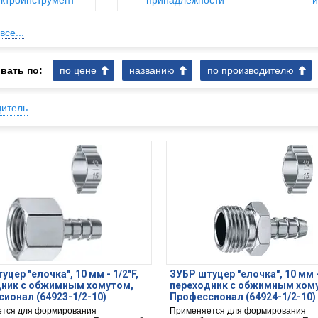
ктроинструмент
принадлежности
и
все...
вать по:
по цене
названию
по производителю
дитель
цер ″елочка″, 10 мм - 1/2″F,
ЗУБР штуцер ″елочка″, 10 мм -
дник с обжимным хомутом,
переходник с обжимным хом
ионал (64923-1/2-10)
Профессионал (64924-1/2-10)
тся для формирования
Применяется для формирования