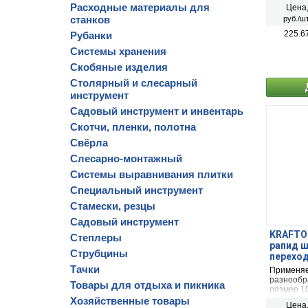
Расходные материалы для
Цена
станков
руб./шт
225.6
Рубанки
Системы хранения
Скобяные изделия
Столярный и слесарный
инструмент
Садовый инструмент и инвентарь
Скотчи, пленки, полотна
Свёрла
Слесарно-монтажный
Системы выравнивания плитки
Специальный инструмент
Стамески, резцы
Садовый инструмент
KRAFTOO
Степлеры
рапид ш
Струбцины
переход
Тачки
Применяе
разнообр
Товары для отдыха и пикника
размер 1
Хозяйственные товары
Цена