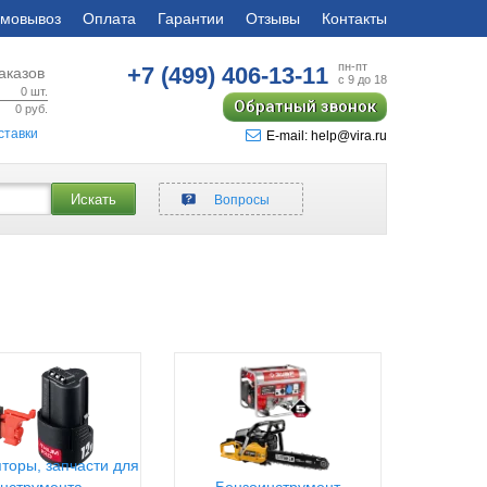
мовывоз
Оплата
Гарантии
Отзывы
Контакты
пн-пт
+7 (499)
406-13-11
аказов
с 9 до 18
0
шт.
Обратный звонок
0
руб.
ставки
E-mail: help@vira.ru
Искать
Вопросы
торы, запчасти для