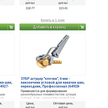
руб./шт.
руб./шт.
118.77
113.41
Купить в 1 клик
Добавить в корзину
ЗУБР штуцер ″елочка″, 6 мм -
ки шин,
наконечник угловой для накачки шин,
4927-
переходник, Профессионал (64928-
06)
Применяется для формирования
уцер
разнообразных пневмостистем. штуцер
для
″елочка″, 6 мм - наконечник угловой для
накачки шин, переходник
а,
Цена,
Оптовая цена,
руб./шт.
руб./шт.