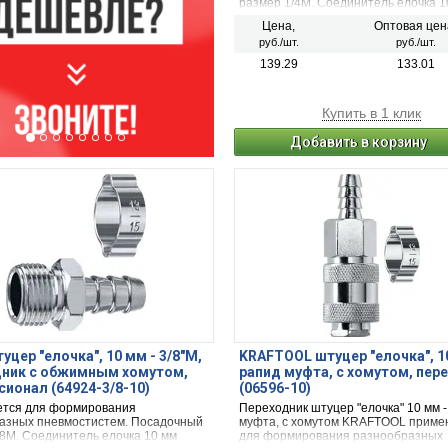
размер 1/4М. Соединитель елочка 1
Цена,
Оптовая цен
руб./шт.
руб./шт.
139.29
133.01
Купить в 1 клик
Добавить в корзину
уцер ″елочка″, 10 мм - 3/8″M,
KRAFTOOL штуцер ″елочка″, 1
дник с обжимным хомутом,
рапид муфта, с хомутом, пер
ионал (64924-3/8-10)
(06596-10)
тся для формирования
Переходник штуцер "елочка" 10 мм 
азных пневмостистем. Посадочный
муфта, с хомутом KRAFTOOL приме
/8М. Соединитель елочка 10 мм
для формирования разнообразных