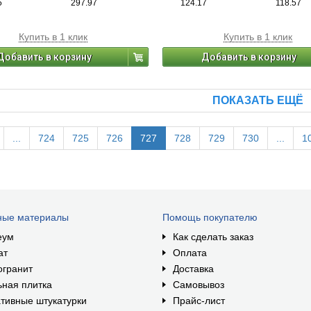
5
297.97
124.17
118.57
Купить в 1 клик
Купить в 1 клик
Добавить в корзину
Добавить в корзину
ПОКАЗАТЬ ЕЩЁ
...
724
725
726
727
728
729
730
...
1
ные материалы
Помощь покупателю
еум
Как сделать заказ
ат
Оплата
огранит
Доставка
ная плитка
Самовывоз
тивные штукатурки
Прайс-лист