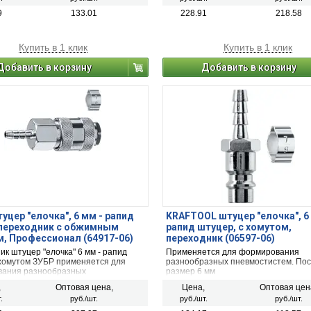
9
133.01
228.91
218.58
Купить в 1 клик
Купить в 1 клик
Добавить в корзину
Добавить в корзину
уцер ″елочка″, 6 мм - рапид
KRAFTOOL штуцер ″елочка″, 6
 переходник с обжимным
рапид штуцер, с хомутом,
, Профессионал (64917-06)
переходник (06597-06)
к штуцер "елочка" 6 мм - рапид
Применяется для формирования
 хомутом ЗУБР применяется для
разнообразных пневмостистем. По
ания разнообразных
размер 6 мм
истем.
,
Оптовая цена,
Цена,
Оптовая цен
.
руб./шт.
руб./шт.
руб./шт.