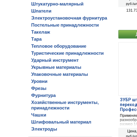
Штукатурно-малярный
руб./шт
Шпатели
131.7
Электроустановочная фурнитура
Постельные принадлежности
Такелаж
Тара
Тепловое оборудование
Туристические принадлежности
Ударный инструмент
Укрывные материалы
Упаковочные материалы
Уровни
Фрезы
Фурнитура
ЗУБР шт
Хозяйственные инструменты,
перехо
принадлежности
Професс
Чашки
Применяе
разнообр
Шлифовальный материал
размер 1
Электроды
Цена
руб./шт