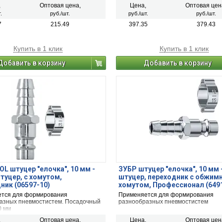
пневмосистем.
,
Оптовая цена,
Цена,
Оптовая цен
.
руб./шт.
руб./шт.
руб./шт.
7
215.49
397.35
379.43
Купить в 1 клик
Купить в 1 клик
Добавить в корзину
Добавить в корзину
L штуцер ″елочка″, 10 мм -
ЗУБР штуцер ″елочка″, 10 мм 
туцер, с хомутом,
штуцер, переходник с обжи
ник (06597-10)
хомутом, Профессионал (649
тся для формирования
Применяется для формирования
азных пневмостистем. Посадочный
разнообразных пневмостистем
0 мм
,
Оптовая цена,
Цена,
Оптовая цен