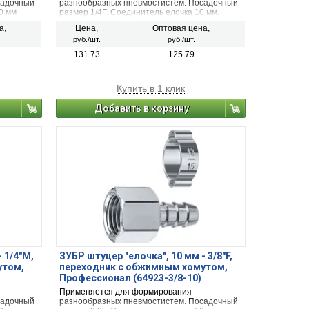
садочный
разнообразных пневмостистем. Посадочный
0 мм
размер 1/4F. Соединитель елочка 10 мм.
а,
Цена,
Оптовая цена,
руб./шт.
руб./шт.
131.73
125.79
Купить в 1 клик
Добавить в корзину
 1/4″M,
ЗУБР штуцер ″елочка″, 10 мм - 3/8″F,
утом,
переходник с обжимным хомутом,
Профессионал (64923-3/8-10)
Применяется для формирования
садочный
разнообразных пневмостистем. Посадочный