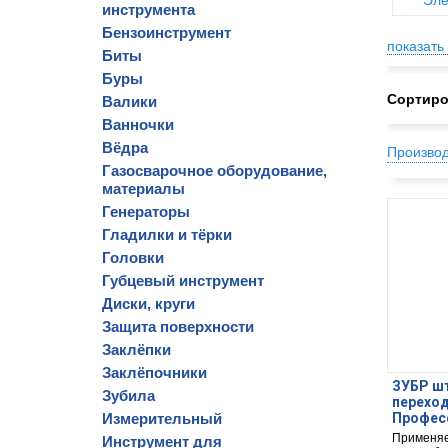
Эле
инструмента
Бензоинструмент
показать 
Биты
Буры
Сортиро
Валики
Ванночки
Вёдра
Произво
Газосварочное оборудование,
материалы
Генераторы
Гладилки и тёрки
Головки
Губцевый инструмент
Диски, круги
Защита поверхности
Заклёпки
Заклёпочники
ЗУБР шту
Зубила
перехо
Измерительный
Професс
Применяе
Инструмент для