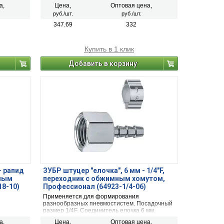
пневмостистем.
а,
Цена,
Оптовая цена,
руб./шт.
руб./шт.
347.69
332
Купить в 1 клик
Добавить в корзину
- рапид
ЗУБР штуцер ″елочка″, 6 мм - 1/4″F,
мным
переходник с обжимным хомутом,
18-10)
Профессионал (64923-1/4-06)
Применяется для формирования
разнообразных пневмостистем. Посадочный
размер 1/4F. Соединитель елочка 6 мм.
а,
Цена,
Оптовая цена,