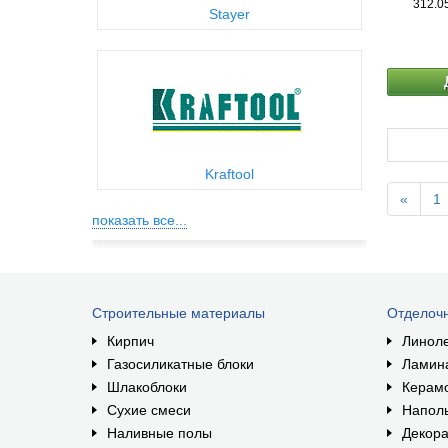
312.0
Stayer
Kraftool
«
1
показать все...
Строительные материалы
Отделоч
Кирпич
Линол
Газосиликатные блоки
Ламин
Шлакоблоки
Керам
Сухие смеси
Наполь
Наливные полы
Декора