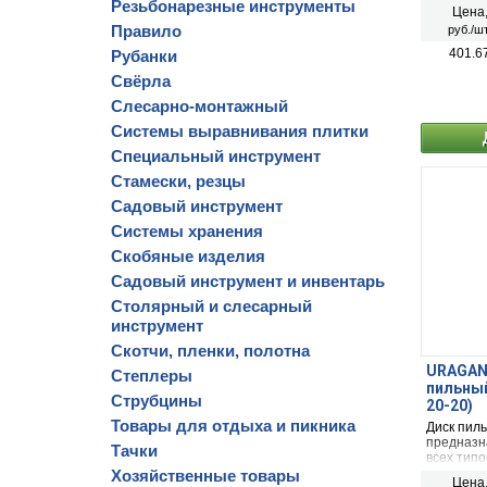
обшивочн
Резьбонарезные инструменты
Цена
неламини
Правило
руб./шт
бруса и 
краски.
401.6
Рубанки
Свёрла
Слесарно-монтажный
Системы выравнивания плитки
Специальный инструмент
Стамески, резцы
Садовый инструмент
Системы хранения
Скобяные изделия
Садовый инструмент и инвентарь
Столярный и слесарный
инструмент
Скотчи, пленки, полотна
URAGAN 
Степлеры
пильный
Струбцины
20-20)
Товары для отдыха и пикника
Диск пил
предназна
Тачки
всех тип
твердосп
Хозяйственные товары
Цена