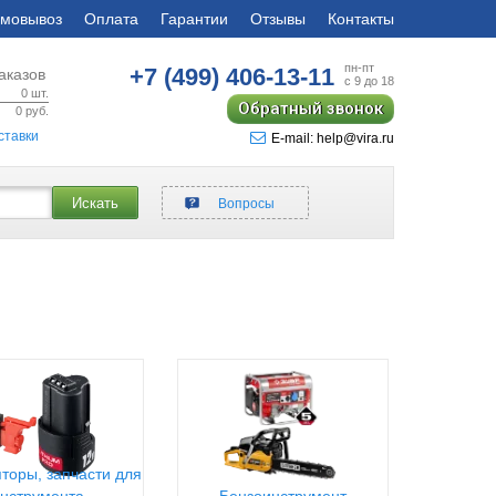
мовывоз
Оплата
Гарантии
Отзывы
Контакты
пн-пт
+7 (499)
406-13-11
аказов
с 9 до 18
0
шт.
Обратный звонок
0
руб.
ставки
E-mail: help@vira.ru
Искать
Вопросы
торы, запчасти для