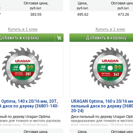
ых необработанных досок,
обшивочных необработанных досок
,
Оптовая цена,
Цена,
Оптовая цен
рованной ДСП, строительного
неламинированной ДСП, строитель
.
руб./шт.
руб./шт.
руб./шт.
строительной древесины с остатками
бруса и строительной древесины с 
краски.
7
383.55
495.62
473.26
Купить в 1 клик
Купить в 1 клик
Добавить в корзину
Добавить в корзину
Optima, 140 х 20/16 мм, 20Т,
URAGAN Optima, 160 х 20/16 мм
 диск по дереву (36801-140-
пильный диск по дереву (368
20-24)
ьный по дереву Uragan Optima
Диск пильный по дереву Uragan Opt
чен для точного и чистого распила
предназначен для точного и чистог
ов древесины. Особая форма
всех типов древесины. Особая фор
лавного зуба с переменным углом
твердосплавного зуба с переменны
,
Оптовая цена,
Цена,
Оптовая цен