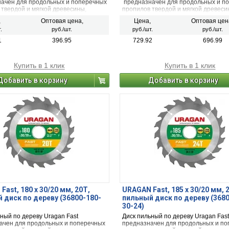
ачен для продольных и поперечных
предназначен для продольных и п
 твердой и мягкой древесины,
пропилов твердой и мягкой древеси
ых необработанных досок,
обшивочных необработанных досок
,
Оптовая цена,
Цена,
Оптовая цен
рованной ДСП, строительного
неламинированной ДСП, строитель
.
руб./шт.
руб./шт.
руб./шт.
строительной древесины с остатками
бруса и строительной древесины с 
краски.
1
396.95
729.92
696.99
Купить в 1 клик
Купить в 1 клик
Добавить в корзину
Добавить в корзину
Fast, 180 х 30/20 мм, 20Т,
URAGAN Fast, 185 x 30/20 мм, 
 диск по дереву (36800-180-
пильный диск по дереву (368
30-24)
ный по дереву Uragan Fast
Диск пильный по дереву Uragan Fast
ачен для продольных и поперечных
предназначен для продольных и п