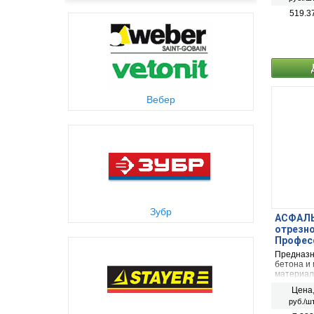
разработ
производ
519.3
твердой 
необрабо
Вебер
Зубр
АСФАЛЬ
отрезно
Профес
Предназн
бетона и
материал
другом о
Цена
охлажден
руб./шт