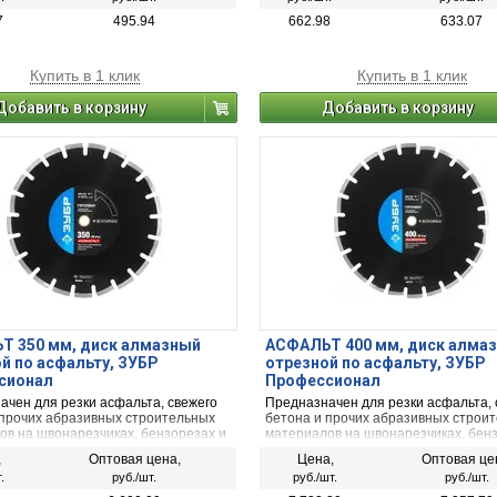
ана для эффективного и
разработана для эффективного и
ительного пиления фанеры,
производительного пиления фанер
7
495.94
662.98
633.07
и мягкой древесины, обшивочных и
твердой и мягкой древесины, обшив
танных досок.
необработанных досок.
Купить в 1 клик
Купить в 1 клик
Добавить в корзину
Добавить в корзину
Т 350 мм, диск алмазный
АСФАЛЬТ 400 мм, диск алма
й по асфальту, ЗУБР
отрезной по асфальту, ЗУБР
сионал
Профессионал
ачен для резки асфальта, свежего
Предназначен для резки асфальта, 
 прочих абразивных строительных
бетона и прочих абразивных строи
ов на швонарезчиках, бензорезах и
материалов на швонарезчиках, бен
борудовании без принудительного
другом оборудовании без принудит
,
Оптовая цена,
Цена,
Оптовая це
ия.
охлаждения.
.
руб./шт.
руб./шт.
руб./шт.