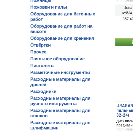
Ножницы
пропилов
обшивочн
Ножовки и пилы
Цена
неламини
руб./шт
Оборудование для бетонных
бруса и 
краски.
работ
357.4
Оборудование для работ на
высоте
Оборудование для хранения
Отвёртки
Прочее
Паяльное оборудование
Пистолеты
Разметочные инструменты
Расходные материалы для
дрелей
Расходники
Расходные материалы для
ручного инструмента
URAGAN 
Расходные материалы для
пильный
32-24)
станков
Диск пиль
Расходные материалы для
предназн
шлифмашин
пропилов