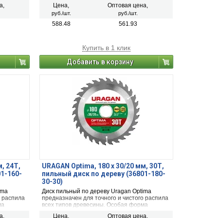
,
обшивочных необработанных досок,
а,
Цена,
Оптовая цена,
ного
неламинированной ДСП, строительного
руб./шт.
руб./шт.
остатками
бруса и строительной древесины с остатками
краски.
588.48
561.93
Купить в 1 клик
Добавить в корзину
, 24Т,
URAGAN Optima, 180 х 30/20 мм, 30Т,
01-160-
пильный диск по дереву (36801-180-
30-30)
ima
Диск пильный по дереву Uragan Optima
о распила
предназначен для точного и чистого распила
ма
всех типов древесины. Особая форма
м углом
твердосплавного зуба с переменным углом
а,
Цена,
Оптовая цена,