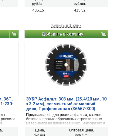
льно
наклона верхней плоскости специально
руб./шт.
руб./шт.
разработана для эффективного и
ы,
производительного пиления фанеры,
435.15
415.52
очных и
твердой и мягкой древесины, обшивочных и
необработанных досок.
Купить в 1 клик
Добавить в корзину
, 36Т,
ЗУБР Асфальт, 303 мм, (25.4/20 мм, 10
01-230-
х 3.2 мм), сегментный алмазный
диск, Профессионал (36667-300)
ima
Предназначен для резки асфальта, свежего
о распила
бетона и прочих абразивных строительных
ма
материалов на швонарезчиках, бензорезах и
м углом
другом оборудовании без принудительного
а,
Цена,
Оптовая цена,
льно
охлаждения.
руб./шт.
руб./шт.