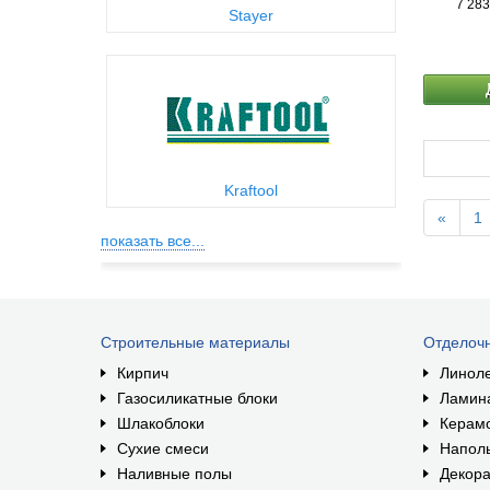
7 283
Stayer
Kraftool
«
1
показать все...
Строительные материалы
Отделоч
Кирпич
Линол
Газосиликатные блоки
Ламин
Шлакоблоки
Керам
Сухие смеси
Наполь
Наливные полы
Декора