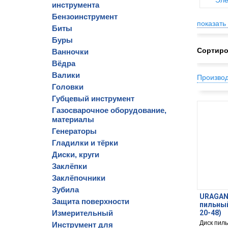
Эле
инструмента
Бензоинструмент
показать 
Биты
Буры
Сортиро
Ванночки
Вёдра
Валики
Произво
Головки
Губцевый инструмент
Газосварочное оборудование,
материалы
Генераторы
Гладилки и тёрки
Диски, круги
Заклёпки
Заклёпочники
Зубила
URAGAN E
Защита поверхности
пильный
Измерительный
20-48)
Диск пиль
Инструмент для