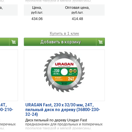
ны,
пропилов твердой и мягкой древесины,
,
обшивочных необработанных досок,
а,
Цена,
Оптовая цена,
ного
неламинированной ДСП, строительного
руб./шт.
руб./шт.
остатками
бруса и строительной древесины с остатками
краски.
434.06
414.48
Купить в 1 клик
Добавить в корзину
24Т,
URAGAN Fast, 230 х 32/30 мм, 24Т,
00-210-
пильный диск по дереву (36800-230-
32-24)
Диск пильный по дереву Uragan Fast
оперечных
предназначен для продольных и поперечных
ны,
пропилов твердой и мягкой древесины,