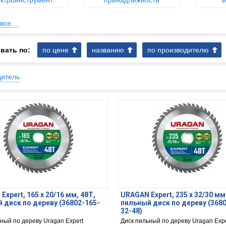
ктроинструмент
принадлежности
и
все...
вать по:
по цене
названию
по производителю
дитель
xpert, 165 х 20/16 мм, 48Т,
URAGAN Expert, 235 х 32/30 мм
 диск по дереву (36802-165-
пильный диск по дереву (368
32-48)
ный по дереву Uragan Expert
Диск пильный по дереву Uragan Expe