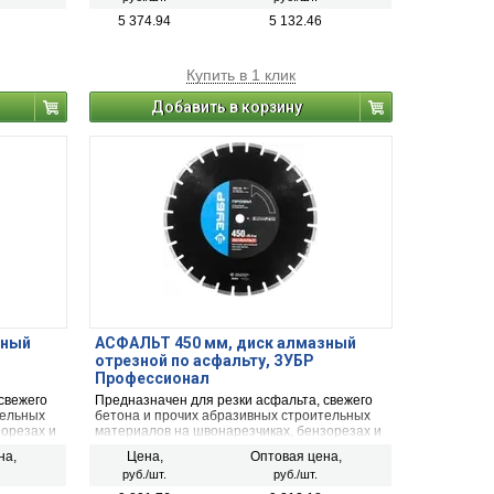
ы,
5 374.94
5 132.46
очных и
Купить в 1 клик
Добавить в корзину
зный
АСФАЛЬТ 450 мм, диск алмазный
отрезной по асфальту, ЗУБР
Профессионал
свежего
Предназначен для резки асфальта, свежего
тельных
бетона и прочих абразивных строительных
зорезах и
материалов на швонарезчиках, бензорезах и
ельного
другом оборудовании без принудительного
на,
Цена,
Оптовая цена,
охлаждения.
руб./шт.
руб./шт.