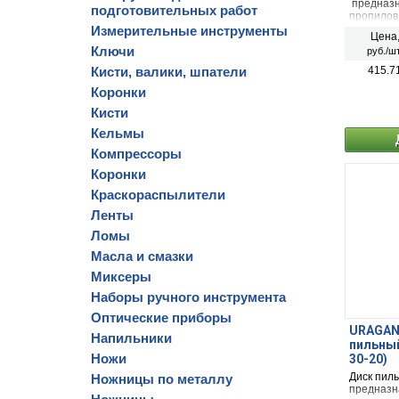
предназн
подготовительных работ
пропилов
обшивочн
Измерительные инструменты
Цена
неламини
Ключи
руб./шт
бруса и 
краски.
Кисти, валики, шпатели
415.7
Коронки
Кисти
Кельмы
Компрессоры
Коронки
Краскораспылители
Ленты
Ломы
Масла и смазки
Миксеры
Наборы ручного инструмента
Оптические приборы
URAGAN 
Напильники
пильный
Ножи
30-20)
Диск пиль
Ножницы по металлу
предназн