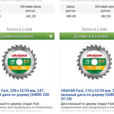
 твердой и мягкой древесины,
пропилов твердой и мягкой древеси
ых необработанных досок,
обшивочных необработанных досок
,
Оптовая цена,
Цена,
Оптовая цен
рованной ДСП, строительного
неламинированной ДСП, строитель
.
руб./шт.
руб./шт.
руб./шт.
строительной древесины с остатками
бруса и строительной древесины с 
краски.
0
341.28
380.08
362.93
Купить в 1 клик
Купить в 1 клик
Добавить в корзину
Добавить в корзину
Fast, 200 х 32/30 мм, 24Т,
URAGAN Fast, 210 х 32/30 мм, 
 диск по дереву (36800-200-
пильный диск по дереву (368
32-24)
ный по дереву Uragan Fast
Диск пильный по дереву Uragan Fast
ачен для продольных и поперечных
предназначен для продольных и п
 твердой и мягкой древесины,
пропилов твердой и мягкой древеси