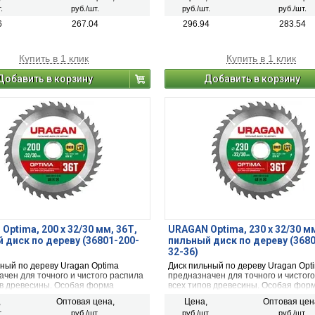
верхней плоскости специально
наклона верхней плоскости специа
.
руб./шт.
руб./шт.
руб./шт.
ана для эффективного и
разработана для эффективного и
ительного пиления фанеры,
производительного пиления фанер
6
267.04
296.94
283.54
и мягкой древесины, обшивочных и
твердой и мягкой древесины, обшив
танных досок.
необработанных досок.
Купить в 1 клик
Купить в 1 клик
Добавить в корзину
Добавить в корзину
Optima, 200 х 32/30 мм, 36Т,
URAGAN Optima, 230 х 32/30 мм
 диск по дереву (36801-200-
пильный диск по дереву (368
32-36)
ьный по дереву Uragan Optima
Диск пильный по дереву Uragan Opt
чен для точного и чистого распила
предназначен для точного и чистог
ов древесины. Особая форма
всех типов древесины. Особая фор
лавного зуба с переменным углом
твердосплавного зуба с переменны
,
Оптовая цена,
Цена,
Оптовая цен
верхней плоскости специально
наклона верхней плоскости специа
.
руб./шт.
руб./шт.
руб./шт.