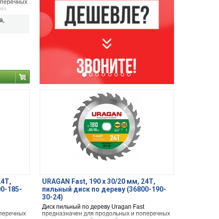
оперечных
ны,
,
а,
ного
остатками
24Т,
URAGAN Fast, 190 х 30/20 мм, 24Т,
00-185-
пильный диск по дереву (36800-190-
30-24)
Диск пильный по дереву Uragan Fast
оперечных
предназначен для продольных и поперечных