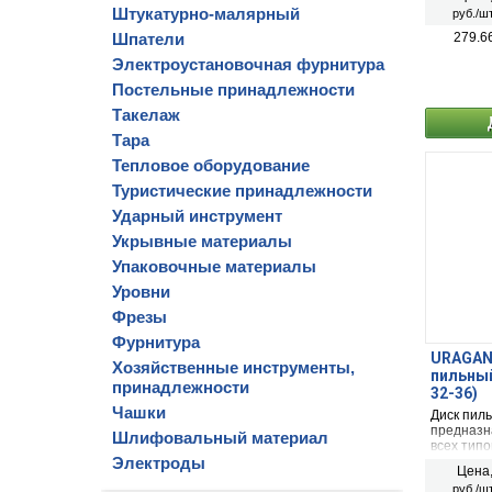
наклона 
Штукатурно-малярный
руб./шт
разработ
производ
Шпатели
279.6
твердой 
Электроустановочная фурнитура
необрабо
Постельные принадлежности
Такелаж
Тара
Тепловое оборудование
Туристические принадлежности
Ударный инструмент
Укрывные материалы
Упаковочные материалы
Уровни
Фрезы
Фурнитура
URAGAN 
Хозяйственные инструменты,
пильный
принадлежности
32-36)
Чашки
Диск пил
предназна
Шлифовальный материал
всех тип
Электроды
твердосп
Цена
наклона 
руб./шт