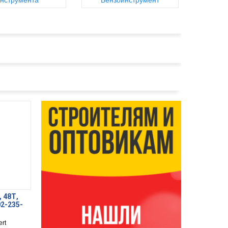
нструмента
Бензоинструмент
, 48Т,
02-235-
rt