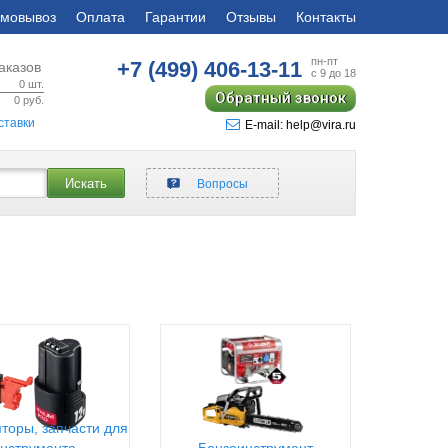
мовывоз
Оплата
Гарантии
Отзывы
Контакты
пн-пт
+7 (499)
406-13-11
аказов
с 9 до 18
0
шт.
Обратный звонок
0
руб.
ставки
E-mail: help@vira.ru
Искать
Вопросы
торы, запчасти для