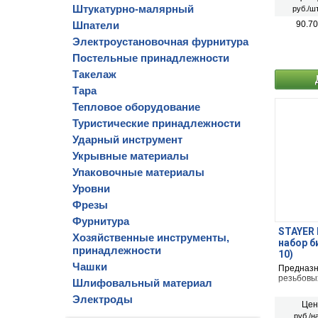
Штукатурно-малярный
руб./шт
Шпатели
90.70
Электроустановочная фурнитура
Постельные принадлежности
Такелаж
Тара
Тепловое оборудование
Туристические принадлежности
Ударный инструмент
Укрывные материалы
Упаковочные материалы
Уровни
Фрезы
Фурнитура
STAYER 
Хозяйственные инструменты,
набор би
принадлежности
10)
Чашки
Предназн
резьбовы
Шлифовальный материал
Электроды
Цен
руб./н