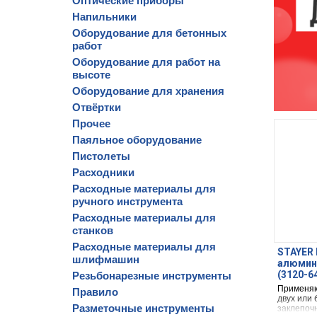
Оптические приборы
Напильники
Оборудование для бетонных
работ
Оборудование для работ на
высоте
Оборудование для хранения
Отвёртки
Прочее
Паяльное оборудование
Пистолеты
Расходники
Расходные материалы для
ручного инструмента
Расходные материалы для
станков
Расходные материалы для
STAYER P
шлифмашин
алюмини
(3120-6
Резьбонарезные инструменты
Применяю
Правило
двух или
Разметочные инструменты
заклепоч