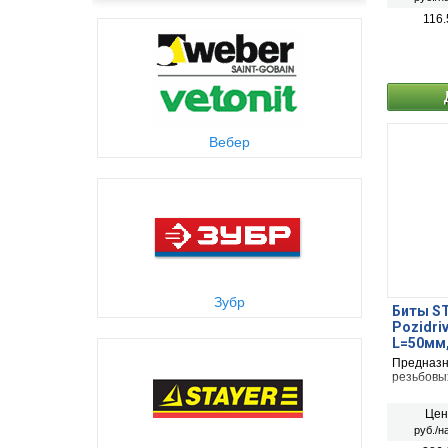
116.
Вебер
Зубр
Биты ST
Pozidriv
L=50мм
Предназн
резьбовы
Цен
руб./н