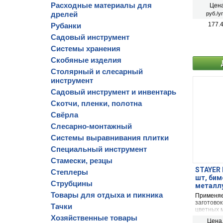
Расходные материалы для
Цена
дрелей
руб./у
177.
Рубанки
Садовый инструмент
Системы хранения
Скобяные изделия
Столярный и слесарный
инструмент
Садовый инструмент и инвентарь
Скотчи, пленки, полотна
Свёрла
Слесарно-монтажный
Системы выравнивания плитки
Специальный инструмент
Стамески, резцы
STAYER B
Степлеры
шт, бим
Струбцины
металлу
Товары для отдыха и пикника
Применяе
заготовок
Тачки
цветных м
т. д.) и п
Хозяйственные товары
Цена