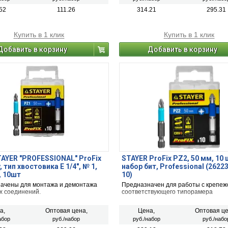
52
111.26
314.21
295.31
Купить в 1 клик
Купить в 1 клик
Добавить в корзину
Добавить в корзину
AYER "PROFESSIONAL" ProFix
STAYER ProFix PZ2, 50 мм, 10 
, тип хвостовика E 1/4", № 1,
набор бит, Professional (2622
, 10шт
10)
ачены для монтажа и демонтажа
Предназначен для работы с крепеж
х соединений.
соответствующего типорамера
а,
Оптовая цена,
Цена,
Оптовая це
абор
руб./набор
руб./набор
руб./набо