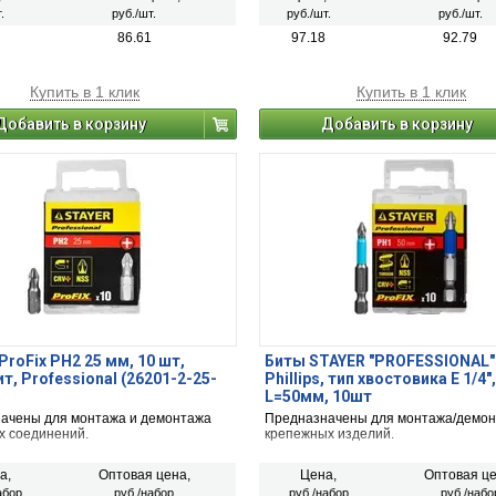
.
руб./шт.
руб./шт.
руб./шт.
86.61
97.18
92.79
Купить в 1 клик
Купить в 1 клик
Добавить в корзину
Добавить в корзину
ProFix PH2 25 мм, 10 шт,
Биты STAYER "PROFESSIONAL" 
т, Professional (26201-2-25-
Phillips, тип хвостовика E 1/4",
L=50мм, 10шт
ачены для монтажа и демонтажа
Предназначены для монтажа/демо
х соединений.
крепежных изделий.
а,
Оптовая цена,
Цена,
Оптовая це
абор
руб./набор
руб./набор
руб./набо