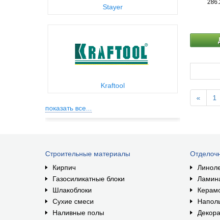
286.
Stayer
Kraftool
«
1
показать все...
Строительные материалы
Отделоч
Кирпич
Линол
Газосиликатные блоки
Ламин
Шлакоблоки
Керам
Сухие смеси
Наполь
Наливные полы
Декора