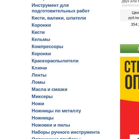
двух или
Инструмент для
заклепоч
подготовительных работ
Цен
Кисти, валики, шпатели
руб./н
Коронки
354.
Кисти
Кельмы
Компрессоры
Коронки
Краскораспылители
Ключи
Ленты
Ломы
Масла и смазки
Миксеры
Ножи
Ножницы по металлу
Ножницы
Ножовки и пилы
Наборы ручного инструмента