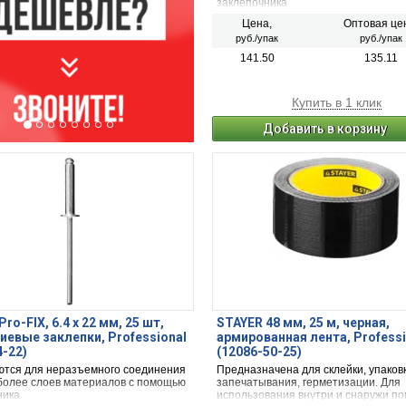
заклепочника
Цена,
Оптовая це
руб./упак
руб./упак
141.50
135.11
Купить в 1 клик
Добавить в корзину
ro-FIX, 6.4 х 22 мм, 25 шт,
STAYER 48 мм, 25 м, черная,
евые заклепки, Professional
армированная лента, Professi
4-22)
(12086-50-25)
тся для неразъемного соединения
Предназначена для склейки, упаковк
 более слоев материалов с помощью
запечатывания, герметизации. Для
ника
использования внутри и снаружи п