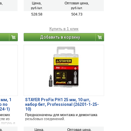
а,
Цена,
Оптовая цена,
руб./шт.
руб./шт.
528.58
504.73
Купить в 1 клик
Добавить в корзину
 мм, 1
STAYER ProFix PH1 25 мм, 10 шт,
о по
набор бит, Professional (26201-1-25-
24-1)
10)
ческих
Предназначены для монтажа и демонтажа
сле из
резьбовых соединений.
 латунь и
а,
Цена,
Оптовая цена,