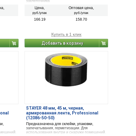
заклепочника
на,
Цена,
Оптовая цена,
руб./упак
руб./упак
166.19
158.70
Купить в 1 клик
Добавить в корзину
STAYER 48 мм, 45 м, черная,
onal
армированная лента, Professional
(12086-50-50)
и,
Предназначена для склейки, упаковки,
запечатывания, герметизации. Для
омещений.
использования внутри и снаружи помещений.