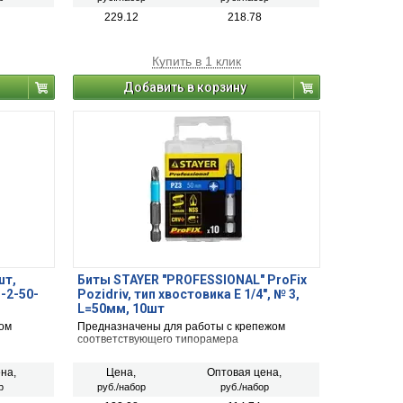
229.12
218.78
Купить в 1 клик
Добавить в корзину
шт,
Биты STAYER "PROFESSIONAL" ProFix
3-2-50-
Pozidriv, тип хвостовика E 1/4", № 3,
L=50мм, 10шт
ом
Предназначены для работы с крепежом
соответствующего типорамера
на,
Цена,
Оптовая цена,
р
руб./набор
руб./набор