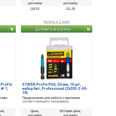
руб./набор
руб./набор
116.52
111.26
Купить в 1 клик
Добавить в корзину
ProFix
STAYER ProFix PH2, 50 мм, 10 шт,
 № 1,
набор бит, Professional (26203-2-50-
10)
нтажа
Предназначен для работы с крепежом
соответствующего типорамера
на,
Цена,
Оптовая цена,
р
руб./набор
руб./набор