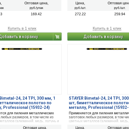
,
Оптовая цена,
Цена,
Оптовая цен
пак
руб./упак
руб./шт.
руб./шт.
43
169.42
272.22
259.94
Купить в 1 клик
Купить в 1 клик
Добавить в корзину
Добавить в корзину
imetal-24, 24 TPI, 300 мм, 1
STAYER Bimetal-24, 24 TPI, 300
етталическое полотно по
шт, биметталическое полотн
, Professional (15932-24)
металлу, Professional (15932-
тся для пиления металлических
Применяется для пиления металли
 любых размеров, в том числе из
заготовок любых размеров, в том чи
еталлов (алюминий, медь, латунь и
цветных металлов (алюминий, медь,
ластмассы.
т. д.) и пластмассы.
,
Оптовая цена,
Цена,
Оптовая цен