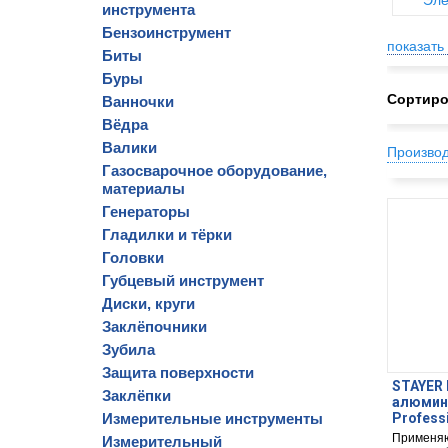
Эле
инструмента
Бензоинструмент
показать 
Биты
Буры
Сортиро
Ванночки
Вёдра
Валики
Произво
Газосварочное оборудование,
материалы
Генераторы
Гладилки и тёрки
Головки
Губцевый инструмент
Диски, круги
Заклёпочники
Зубила
Защита поверхности
STAYER P
Заклёпки
алюмини
Измерительные инструменты
Profess
Применяю
Измерительный