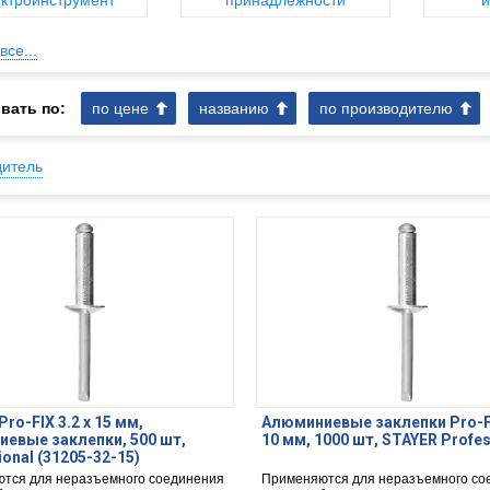
ктроинструмент
принадлежности
и
все...
вать по:
по цене
названию
по производителю
дитель
ro-FIX 3.2 х 15 мм,
Алюминиевые заклепки Pro-FIX
евые заклепки, 500 шт,
10 мм, 1000 шт, STAYER Profes
ional (31205-32-15)
тся для неразъемного соединения
Применяются для неразъемного со