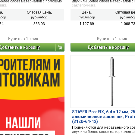
 более слоев материалов с помощью
двух или более слоев материалов 
ника
заклепочника
а,
Оптовая цена,
Цена,
Оптовая це
абор
руб./набор
руб./набор
руб./набо
34
333.03
1 127.69
1 068.7
Купить в 1 клик
Купить в 1 клик
Добавить в корзину
Добавить в корзину
STAYER Pro-FIX, 6.4 х 12 мм, 2
алюминиевые заклепки, Profe
(3120-64-12)
Применяются для неразъемного со
двух или более слоев материалов 