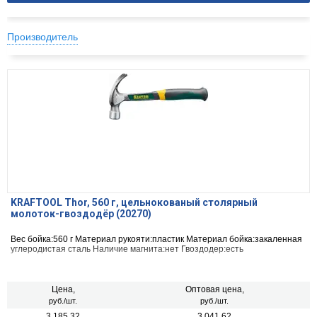
Производитель
KRAFTOOL Thor, 560 г, цельнокованый столярный
молоток-гвоздодёр (20270)
Вес бойка:560 г Материал рукояти:пластик Материал бойка:закаленная
углеродистая сталь Наличие магнита:нет Гвоздодер:есть
Цена,
Оптовая цена,
руб./шт.
руб./шт.
3 185.32
3 041.62