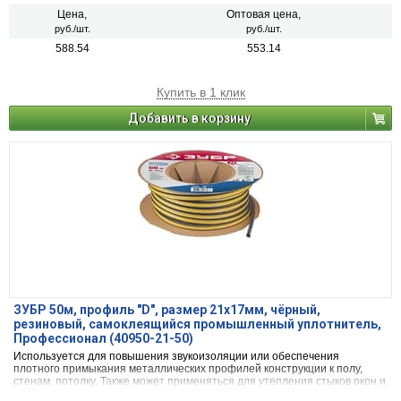
Цена,
Оптовая цена,
руб./шт.
руб./шт.
588.54
553.14
Купить в 1 клик
Добавить в корзину
ЗУБР 50м, профиль ″D″, размер 21х17мм, чёрный,
резиновый, самоклеящийся промышленный уплотнитель,
Профессионал (40950-21-50)
Используется для повышения звукоизоляции или обеспечения
плотного примыкания металлических профилей конструкции к полу,
стенам, потолку. Также может применяться для утепления стыков окон и
дверей.