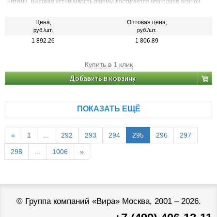
нитями. Высокая устойчивость формы достигается благодаря особой
технологии армировки: нити накладываются под оптимальным углом к
горизонтальной оси шланга. За счет этого диаметр и длина шланга
остаются стабильными, он не перекручивается и не перегибается
Цена,
Оптовая цена,
руб./шт.
руб./шт.
1 892.26
1 806.89
Купить в 1 клик
Добавить в корзину
ПОКАЗАТЬ ЕЩЁ
«
1
...
292
293
294
295
296
297
298
...
1006
»
©
Группа компаний «Вира»
Москва, 2001 – 2026.