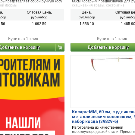
арь представляет собой ручную косу
60см Косарь-М предназначен для р
ой формы.
скашивания травы, состоит из
металлического косовища, двух рег
а,
Оптовая цена,
Цена,
Оптовая це
по высоте деревянных ручек и косы
абор
руб./набор
руб./набор
руб./набо
полотно отбито и заточено.
.56
1 692.59
1 556.10
1 485.9
Купить в 1 клик
Купить в 1 клик
Добавить в корзину
Добавить в корзину
Косарь-ММ, 60 см, с удлине
металлическим косовищем, 
набор косца (39829-6)
Изготовлена из качественной
высокоуглеродистой стали. Примен