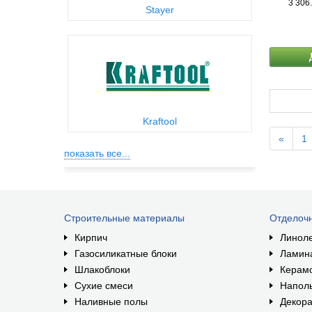
3 306
Stayer
Kraftool
«
1
показать все...
Строительные материалы
Отделоч
Кирпич
Линол
Газосиликатные блоки
Ламин
Шлакоблоки
Керам
Сухие смеси
Наполь
Наливные полы
Декора