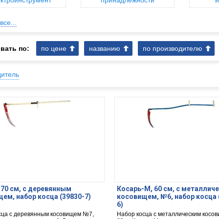
ктроинструмент
принадлежности
и
все...
вать по:
по цене
названию
по производителю
дитель
 70 см, с деревянным
Косарь-М, 60 см, с металлич
ем, набор косца (39830-7)
косовищем, №6, набор косца 
6)
сца с деревянным косовищем №7,
Набор косца с металлическим косо