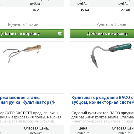
жбы изделия. Инструмент оснащён
.
руб./шт.
руб./шт.
руб./шт.
жимным механизмом для удобства
 ручки.
84.21
135.64
127.48
Купить в 1 клик
Купить в 1 клик
Добавить в корзину
Добавить в корзину
ержавеющая сталь,
Культиватор садовый RACO с
ная ручка, Культиватор (4-
зубцом, коннекторная систем
тор ЗУБР ЭКСПЕРТ предназначен
Садовый культиватор RACO предна
ения и аэрирования почвы. Рабочая
для разбивки комков земли. Стальн
нащена тремя плоскими зубьями,
имеет эпоксидное защитное покрыти
имися на разной высоте. Длина 285
увеличивает срок службы изделия. 
,
Оптовая цена,
Цена,
Оптовая цен
на рыхлителя 85 мм. Рабочая
мм. Рабочая ширина 35 мм.
.
руб./шт.
руб./шт.
руб./шт.