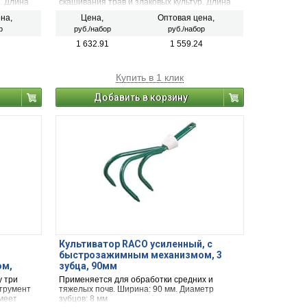
. Длина
скашивания трав и злаковых культур. Длина
лезвия косы: 70 см. Общая длина (с
на,
Цена,
Оптовая цена,
косовищем): 167 см.
р
руб./набор
руб./набор
1 632.91
1 559.24
Купить в 1 клик
Добавить в корзину
Культиватор RACO усиленный, с
быстрозажимным механизмом, 3
ом,
зубца, 90мм
 три
Применяется для обработки средних и
трумент
тяжелых почв. Ширина: 90 мм. Диаметр
имеет
зубцов: 8 мм