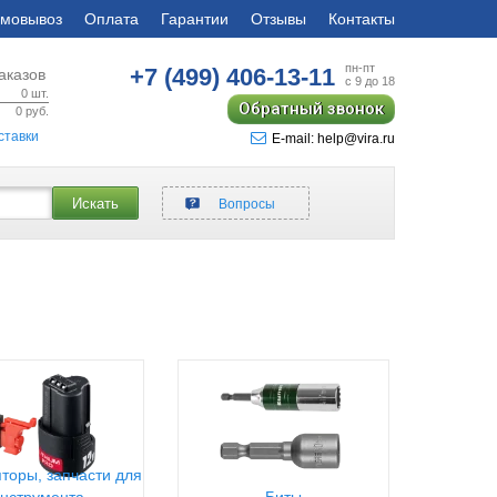
мовывоз
Оплата
Гарантии
Отзывы
Контакты
пн-пт
+7 (499)
406-13-11
аказов
с 9 до 18
0
шт.
Обратный звонок
0
руб.
ставки
E-mail: help@vira.ru
Искать
Вопросы
торы, запчасти для