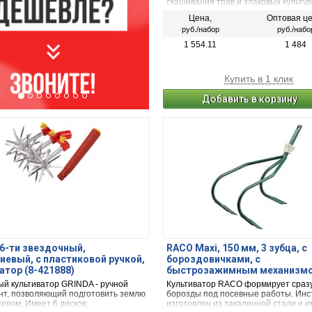
скашивания трав и злаковых культур
лезвия косы: 60 см. Общая длина (с
Цена,
Оптовая це
косовищем): 167 см.
руб./набор
руб./набо
1 554.11
1 484
Купить в 1 клик
Добавить в корзину
6-ти звездочный,
RACO Maxi, 150 мм, 3 зубца, с
евый, с пластиковой ручкой,
бороздовичками, с
атор (8-421888)
быстрозажимным механизм
культиватор (4230-53825)
ый культиватор GRINDA - ручной
Культиватор RACO формирует сразу
нт, позволяющий подготовить землю
борозды под посевные работы. Инс
евом. Имеет 6 дисков,
изготовлен из закаленной стали и 