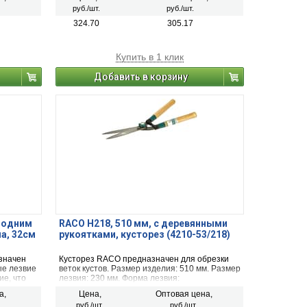
сельскохозяйственных культур. Рабочая
руб./шт.
руб./шт.
ширина 250 мм.
324.70
305.17
Купить в 1 клик
Добавить в корзину
 одним
RACO H218, 510 мм, с деревянными
а, 32см
рукоятками, кусторез (4210-53/218)
значен
Кусторез RACO предназначен для обрезки
ые лезвие
веток кустов. Размер изделия: 510 мм. Размер
е, что
лезвия: 230 мм. Форма лезвия:
Длина 320
волнообразное.
а,
Цена,
Оптовая цена,
руб./шт.
руб./шт.