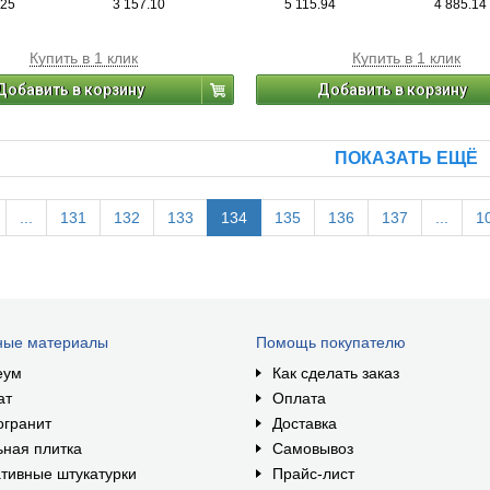
.25
3 157.10
5 115.94
4 885.14
снижает усилие во время работы на
Купить в 1 клик
Купить в 1 клик
Добавить в корзину
Добавить в корзину
ПОКАЗАТЬ ЕЩЁ
...
131
132
133
134
135
136
137
...
1
ные материалы
Помощь покупателю
еум
Как сделать заказ
ат
Оплата
огранит
Доставка
ная плитка
Самовывоз
тивные штукатурки
Прайс-лист