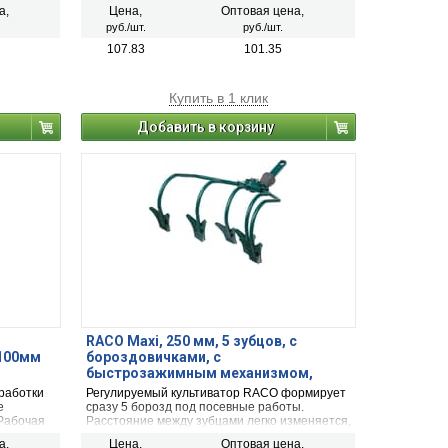
т срок
а,
Цена,
Оптовая цена,
механизм
руб./шт.
руб./шт.
 ручкой.
107.83
101.35
Купить в 1 клик
Добавить в корзину
RACO Maxi, 250 мм, 5 зубцов, с
100мм
бороздовичками, с
быстрозажимным механизмом,
культиватор (4230-53826)
работки
Регулируемый культиватор RACO формирует
е
сразу 5 борозд под посевные работы.
 Рабочая
Расстояние между зубцами легко изменяется,
что позволяет производить посев различных
а,
Цена,
Оптовая цена,