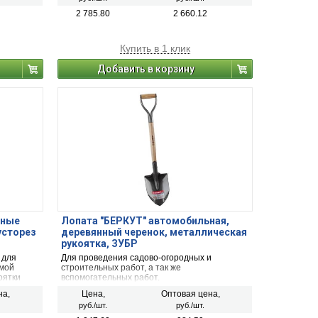
2 785.80
2 660.12
Купить в 1 клик
Добавить в корзину
ьные
Лопата "БЕРКУТ" автомобильная,
усторез
деревянный черенок, металлическая
рукоятка, ЗУБР
 для
Для проведения садово-огородных и
имой
строительных работ, а так же
оятки
вспомогательных работ.
тами.
на,
Цена,
Оптовая цена,
ьным
руб./шт.
руб./шт.
нный
ханизм