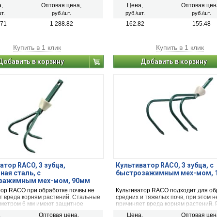
енных из высококачественной стали
защитное покрытие, что увеличивае
,
Оптовая цена,
Цена,
Оптовая цен
нных от коррозии для долгого срока
службы изделия. Быстрозажимной 
т.
руб./шт.
руб./шт.
руб./шт.
Культиватор может использоваться
гарантирует надежное соединение с
стиковой ручкой, так и с обычным
.71
1 288.82
162.82
155.48
ым черенком.
Купить в 1 клик
Купить в 1 клик
Добавить в корзину
Добавить в корзину
атор RACO, 3 зубца,
Культиватор RACO, 3 зубца, с
ная сталь, с
быстрозажимным мех-мом, 
зажимным мех-мом, 90мм
тор RACO при обработке почвы не
Культиватор RACO подходит для об
т вреда корням растений. Стальные
средних и тяжелых почв, при этом н
аметром 6 мм имеют защитное
причиняет вреда корням растений.
, что гарантирует продолжительный
ширина 100 мм.
,
Оптовая цена,
Цена,
Оптовая цен