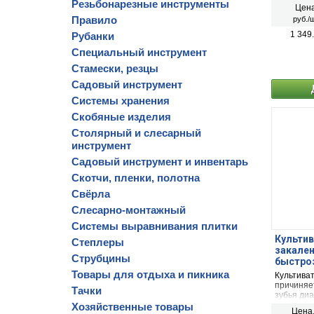
изготовл
Резьбонарезные инструменты
Цена
и защище
Правило
руб./ш
службы. 
как с пла
1 349
Рубанки
деревянн
Специальный инструмент
Стамески, резцы
Садовый инструмент
Системы хранения
Скобяные изделия
Столярный и слесарный
инструмент
Садовый инструмент и инвентарь
Скотчи, пленки, полотна
Свёрла
Слесарно-монтажный
Системы выравнивания плитки
Культив
Степлеры
закален
Струбцины
быстро
Товары для отдыха и пикника
Культива
причиняе
Тачки
зубья ди
покрытие
Хозяйственные товары
Цена