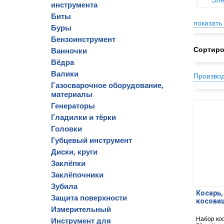
Эле
инструмента
Биты
показать 
Буры
Бензоинструмент
Сортиро
Ванночки
Вёдра
Валики
Произво
Газосварочное оборудование,
материалы
Генераторы
Гладилки и тёрки
Головки
Губцевый инструмент
Диски, круги
Заклёпки
Заклёпочники
Зубила
Косарь,
Защита поверхности
косовищ
Измерительный
Набор ко
Инструмент для