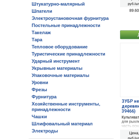
срок слу
Штукатурно-малярный
руб./шт
быстроза
крепления
Шпатели
89.60
Электроустановочная фурнитура
Постельные принадлежности
Такелаж
Тара
Тепловое оборудование
Туристические принадлежности
Ударный инструмент
Укрывные материалы
Упаковочные материалы
Уровни
Фрезы
Фурнитура
ЗУБР н
Хозяйственные инструменты,
деревян
принадлежности
39466)
Чашки
Культива
для рыхл
Шлифовальный материал
часть ос
Электроды
чередующ
Цена
мм. Шири
руб./шт