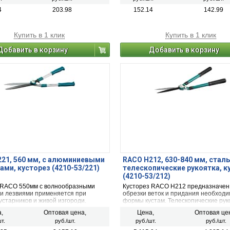
5 мм.
4
203.98
152.14
142.99
Купить в 1 клик
Купить в 1 клик
Добавить в корзину
Добавить в корзину
21, 560 мм, с алюминиевыми
RACO H212, 630-840 мм, стал
ами, кусторез (4210-53/221)
телескопические рукоятка, к
(4210-53/212)
 RACO 550мм с волнообразными
Кусторез RACO H212 предназначен
и лезвиями применяется при
обрезки веток и придания необход
устарников и живой изгороди.
формы кустам. Телескопические рук
вые ручки прочны, оснащены
позволяют работать с высокими кус
,
Оптовая цена,
Цена,
Оптовая це
ставками, предотвращающими
Волнообразные лезвия со специал
т.
руб./шт.
руб./шт.
руб./шт.
ие. Лезвие прошло технологическую
покрытием обеспечивают качестве
у и защищено от коррозии.
захват веток. Запатентованный ме