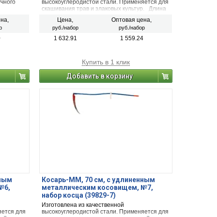
учного
высокоуглеродистой стали. Применяется для
скашивания трав и злаковых культур. Длина
улируемых
лезвия 700 мм
на,
Цена,
Оптовая цена,
. Рабочее
р
руб./набор
руб./набор
0
1 632.91
1 559.24
Купить в 1 клик
Добавить в корзину
нным
Косарь-ММ, 70 см, с удлиненным
№6,
металлическим косовищем, №7,
набор косца (39829-7)
Изготовлена из качественной
яется для
высокоуглеродистой стали. Применяется для