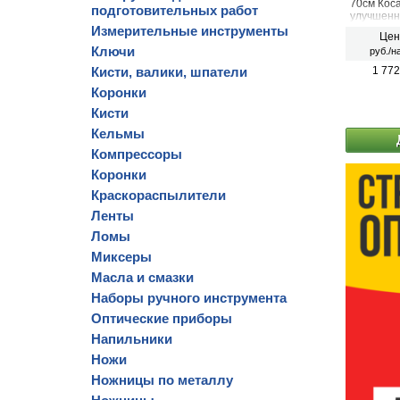
70см Кос
подготовительных работ
улучшенн
Измерительные инструменты
Цен
Ключи
руб./н
Кисти, валики, шпатели
1 772
Коронки
Кисти
Кельмы
Компрессоры
Коронки
Краскораспылители
Ленты
Ломы
Миксеры
Масла и смазки
Наборы ручного инструмента
Оптические приборы
Напильники
Ножи
Ножницы по металлу