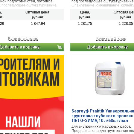
ной подготовки стен, потолков,
под последующее оштукатуривание
д последующее оштукатуривание,
шпаклевание, окрашивание, оклейку
ние, окрашивание, оклейку обоями,
приклеивание плитки.
,
Оптовая цена,
Цена,
Оптовая це
ание плитки, нанесение полимерной
т.
руб./шт.
руб./шт.
руб./шт.
ляции, ровнителей и наливных
.29
1 847.94
1 281.75
1 228.35
Купить в 1 клик
Купить в 1 клик
Добавить в корзину
Добавить в корзину
Бергауф Praktik Универсальн
грунтовка глубокого проник
ЛЕТО-ЗИМА,10 л/60шт/пал
для внутренних и наружных работ.
Предназначена для грунтования пол