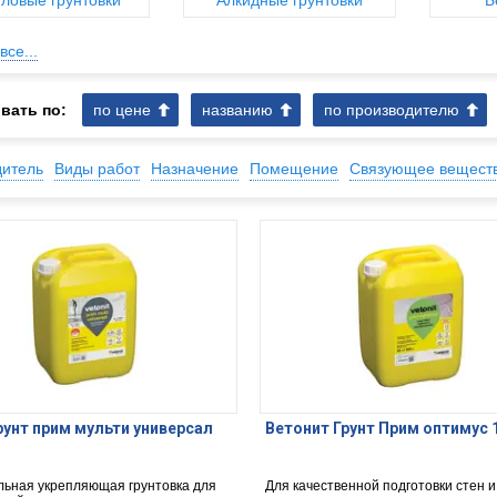
ловые грунтовки
Алкидные грунтовки
Б
все...
вать по:
по цене
названию
по производителю
дитель
Виды работ
Назначение
Помещение
Связующее вещест
рунт прим мульти универсал
Ветонит Грунт Прим оптимус 
льная укрепляющая грунтовка для
Для качественной подготовки стен и