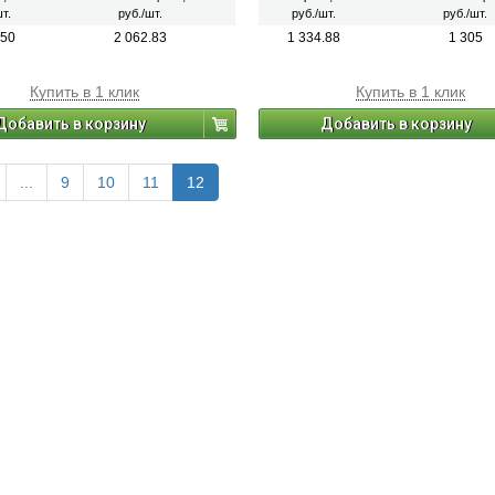
и и т.п.) перед проведением
хранения: 12 мес. в неповрежденно
т.
руб./шт.
руб./шт.
руб./шт.
ных, облицовочных работ и работ по
упаковке.
ву полов.
.50
2 062.83
1 334.88
1 305
Купить в 1 клик
Купить в 1 клик
Добавить в корзину
Добавить в корзину
...
9
10
11
12