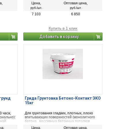
цементные
пыльных, отслаивающих песок цементных
а,
Цена,
Оптовая цена,
,
полов перед шпатлёвочными работами.
руб./шт.
руб./шт.
и,
Связывает свободные частицы на
лью
отслаивающих поверхностях, укрепляет
7 103
6 850
ия
слабые основания, увеличивает прочность
вращения
сцепления. Не содержит растворителей.
й,
Купить в 1 клик
атлевок,
Добавить в корзину
грунд
Грида Грунтовка Бетоно-Контакт ЭКО
15кг
3 часа;
Для грунтования гладких, плотных, плохо
онально):
впитывающих поверхностей (монолитного
чной
бетона , массивных бетонных потолков,
; срок
бетонных блоков, плитки) для последующего
на,
Цена,
Оптовая цена,