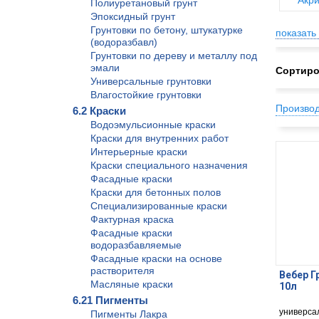
Акри
Полиуретановый грунт
Эпоксидный грунт
Грунтовки по бетону, штукатурке
показать 
(водоразбавл)
Грунтовки по дереву и металлу под
эмали
Сортиро
Универсальные грунтовки
Влагостойкие грунтовки
Произво
6.2 Краски
Водоэмульсионные краски
Краски для внутренних работ
Интерьерные краски
Краски специального назначения
Фасадные краски
Краски для бетонных полов
Специализированные краски
Фактурная краска
Фасадные краски
водоразбавляемые
Фасадные краски на основе
растворителя
Вебер Г
Масляные краски
10л
6.21 Пигменты
универса
Пигменты Лакра