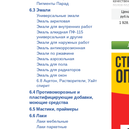
качествен
Пигменты Парад
полов по
шпаклева
6.3 Эмали
Цена
приклеив
Универсальные эмали
руб./ш
гидроизо
Эмаль акриловая
полов.
1 928
Эмали для внутренних работ
Эмаль алкидная ПФ-115
универсальная и другие
Эмали для наружных работ
Эмаль антикоррозионная
Эмали по ржавчине
Эмаль аэрозольная
Эмаль для пола
Эмаль для радиаторов
Эмаль для окон
6.8 Ацетон, Растворители, Уайт
спирит
6.4 Противоморозные и
пластифицирующие добавки,
моющие средства
6.5 Мастики, праймеры
6.6 Лаки
Лаки мебельные
Лаки паркетные