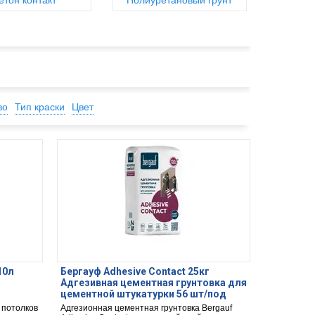
етон контакт
Полиуретановый грунт
во
Тип краски
Цвет
10л
Бергауф Adhesive Contact 25кг
Адгезивная цементная грунтовка для
цементной штукатурки 56 шт/под
 потолков
Адгезионная цементная грунтовка Bergauf