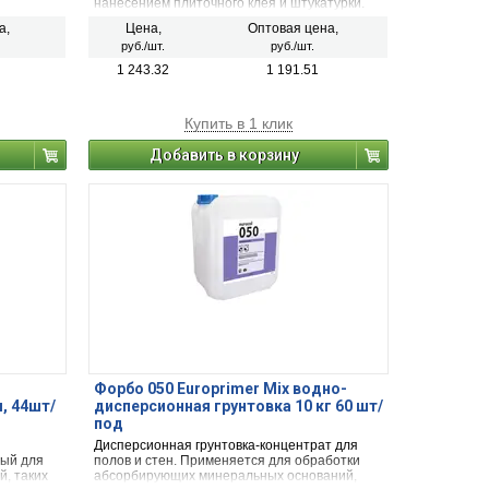
нанесением плиточного клея и штукатурки.
а,
Цена,
Оптовая цена,
руб./шт.
руб./шт.
1 243.32
1 191.51
Купить в 1 клик
Добавить в корзину
Форбо 050 Europrimer Mix водно-
, 44шт/
дисперсионная грунтовка 10 кг 60 шт/
под
Дисперсионная грунтовка-концентрат для
ный для
полов и стен. Применяется для обработки
, таких
абсорбирующих минеральных оснований,