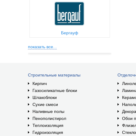
Бергауф
показать все...
Строительные материалы
Отделоч
Кирпич
Линол
Газосиликатные блоки
Ламин
Шлакоблоки
Керам
Сухие смеси
Наполь
Наливные полы
Декора
Пенополистирол
Обои п
Теплоизоляция
Флизе
Гидроизоляция
Стекл