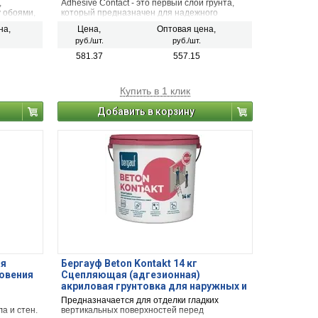
,
Adhesive Contact - это первый слой грунта,
 обоями,
который предназначен для надежного
сцепления цементной штукатурки с
на,
Цена,
Оптовая цена,
основанием. Подходит для машинного и
руб./шт.
руб./шт.
ручного нанесения.
581.37
557.15
Купить в 1 клик
Добавить в корзину
ая
Бергауф Beton Kontakt 14 кг
новения
Сцепляющая (адгезионная)
акриловая грунтовка для наружных и
внутренних работ ЛЕТО-ЗИМА
Предназначается для отделки гладких
а и стен.
вертикальных поверхностей перед