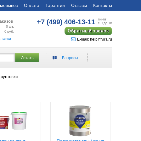
мовывоз
Оплата
Гарантии
Отзывы
Контакты
пн-пт
+7 (499)
406-13-11
аказов
с 9 до 18
0
шт.
Обратный звонок
0
руб.
ставки
E-mail: help@vira.ru
Искать
Вопросы
Грунтовки