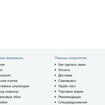
ные материалы
Помощь покупателю
еум
Как сделать заказ
ат
Оплата
огранит
Доставка
ная плитка
Самовывоз
тивные штукатурки
Прайс-лист
од покраску
Торговые марки
линовые обои
Рекомендации
ообои
Спецпредложения