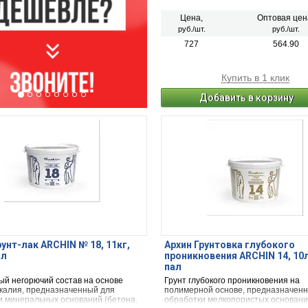
Цена,
Оптовая цен
руб./шт.
руб./шт.
727
564.90
Купить в 1 клик
Добавить в корзину
рунт-лак ARCHIN № 18, 11кг,
Архин Грунтовка глубокого
ал
проникновения ARCHIN 14, 10л
пал
ый негорючий состав на основе
Грунт глубокого проникновения на
 калия, предназначенный для
полимерной основе, предназначен
и минеральных оснований (бетона,
обработки мелкопористых оснований