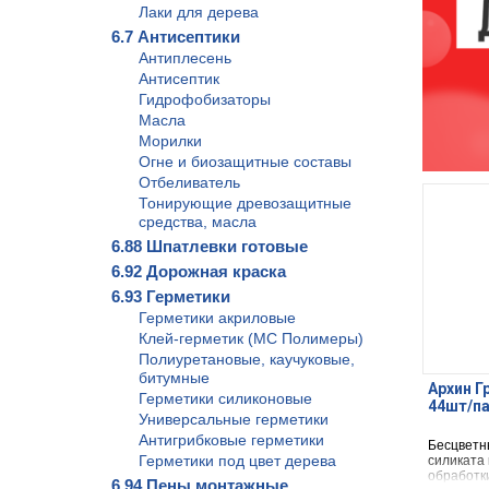
Лаки для дерева
6.7 Антисептики
Антиплесень
Антисептик
Гидрофобизаторы
Масла
Морилки
Огне и биозащитные составы
Отбеливатель
Тонирующие древозащитные
средства, масла
6.88 Шпатлевки готовые
6.92 Дорожная краска
6.93 Герметики
Герметики акриловые
Клей-герметик (МС Полимеры)
Полиуретановые, каучуковые,
битумные
Архин Г
Герметики силиконовые
44шт/п
Универсальные герметики
Антигрибковые герметики
Бесцветн
Герметики под цвет дерева
силиката
обработк
6.94 Пены монтажные