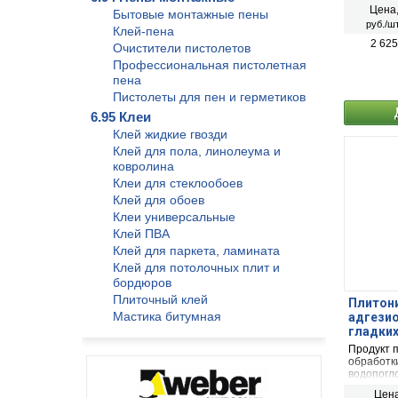
кирпича,
Цена
Бытовые монтажные пены
известков
руб./шт
нанесени
Клей-пена
красок на
2 625
Очистители пистолетов
после их 
Профессиональная пистолетная
(упрочня
Подходит
пена
сухих по
Пистолеты для пен и герметиков
влажност
Не приме
6.95 Клеи
Клей жидкие гвозди
Клей для пола, линолеума и
ковролина
Клеи для стеклообоев
Клей для обоев
Клеи универсальные
Клей ПВА
Клей для паркета, ламината
Клей для потолочных плит и
бордюров
Плиточный клей
Плитони
Мастика битумная
адгезио
гладких
Продукт 
обработк
водопогл
перекрыт
Цена