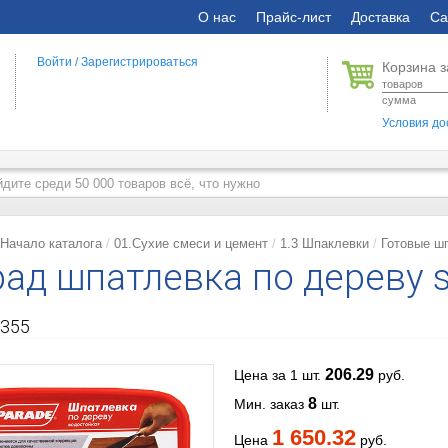
О нас
Прайс-лист
Доставка
Са
Войти
/
Зарегистрироваться
Корзина з
товаров
сумма
Условия до
Начало каталога
01.Сухие смеси и цемент
1.3 Шпаклевки
Готовые ш
ад шпатлевка по дереву s
355
206.29
Цена за 1 шт.
руб.
8
Мин. заказ
шт.
1 650.32
Цена
руб.