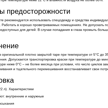
 при температуре ниже 12°С и влажности воздуха не более 80%.
ы предосторожности
те рекомендуется использовать спецодежду и средства индивидуа
. Работать в хорошо проветриваемых помещениях. Не допускать поп
недоступных для детей. В случае попадания в глаза промыть боль
нение
в оригинальной плотно закрытой таре при температуре от 5°С до 3
ения. Допускается транспортировка краски при температуре до ми
уре ниже 0°С – не более месяца при условии, что число циклов за
ивания и тщательного перемешивания восстанавливает свои потре
овка
,22 л). Характеристики
от: внутренние и наружные
ысыхания