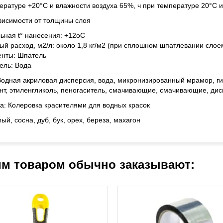
ературе +20°С и влажности воздуха 65%, ч при температуре 20°С 
ависимости от толщины слоя
ная t° нанесения: +12оС
й расход, м2/л: около 1,8 кг/м2 (при сплошном шпатлевании слое
енты: Шпатель
ель: Вода
Водная акриловая дисперсия, вода, микронизированный мрамор, г
нт, этиленгликоль, пеногаситель, смачивающие, смачивающие, ди
а: Колеровка красителями для водных красок
ый, сосна, дуб, бук, орех, береза, махагон
им товаром обычно заказывают: