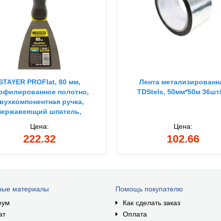
STAYER PROFlat, 80 мм,
Лента метализированн
офилированное полотно,
TDStels, 50мм*50м 36шт
вухкомпонентная ручка,
нержавеющий шпатель,
Professional (10045-08)
Цена:
Цена:
222.32
102.66
ные материалы
Помощь покупателю
еум
Как сделать заказ
ат
Оплата