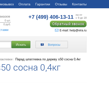
мовывоз
Оплата
Гарантии
Отзывы
Контакты
пн-пт
+7 (499)
406-13-11
аказов
с 9 до 18
0
шт.
Обратный звонок
0
руб.
ставки
E-mail: help@vira.ru
Искать
Вопросы
паклевки
Парад шпатлевка по дереву s50 сосна 0,4кг
50 сосна 0,4кг