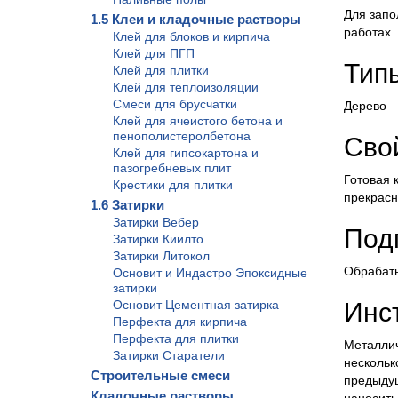
Для запо
1.5 Клеи и кладочные растворы
работах.
Клей для блоков и кирпича
Клей для ПГП
Тип
Клей для плитки
Клей для теплоизоляции
Смеси для брусчатки
Дерево
Клей для ячеистого бетона и
пенополистеролбетона
Сво
Клей для гипсокартона и
пазогребневых плит
Готовая 
Крестики для плитки
прекрасн
1.6 Затирки
Затирки Вебер
Под
Затирки Киилто
Затирки Литокол
Обрабаты
Основит и Индастро Эпоксидные
затирки
Основит Цементная затирка
Инс
Перфекта для кирпича
Перфекта для плитки
Металлич
Затирки Старатели
нескольк
Строительные смеси
предыдущ
Кладочные растворы