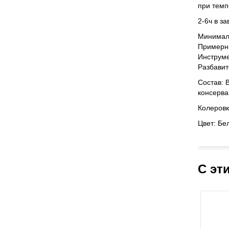
при темп
2-6ч в з
Минималь
Примерны
Инструм
Разбавит
Состав: 
консерва
Колеровк
Цвет: Бел
С эт