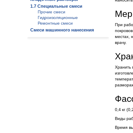
наносить
1.7 Специальные смеси
Мер
Прочие смеси
Гидроизоляционные
Ремонтные смеси
При рабо
Смеси машинного нанесения
покровов
местах, 
врачу.
Хра
Хранить 
изготовл
температ
размораж
Фас
0,4 кг (0
Виды раб
Время в