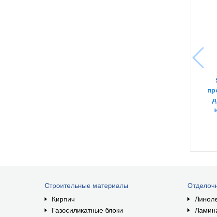
пр
д
Строительные материалы
Отделоч
Кирпич
Линол
Газосиликатные блоки
Ламин