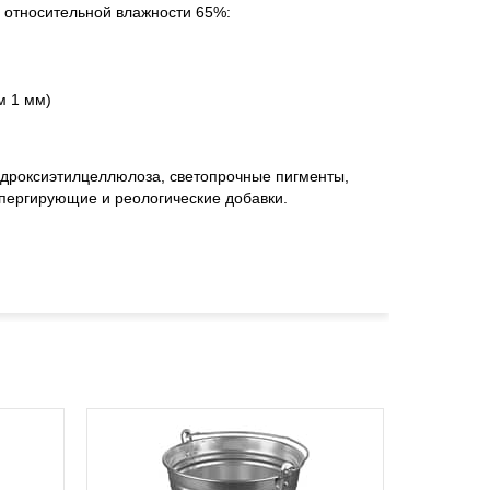
и относительной влажности 65%:
м 1 мм)
идроксиэтилцеллюлоза, светопрочные пигменты,
спергирующие и реологические добавки.