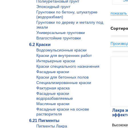
Эм
Полиуретановый грунт
Эпоксидный грунт
Грунтовки по бетону, штукатурке
показать 
(водоразбавл)
Грунтовки по дереву и металлу под
эмали
Сортиро
Универсальные грунтовки
Влагостойкие грунтовки
Произво
6.2 Краски
Водоэмульсионные краски
Краски для внутренних работ
Интерьерные краски
Краски специального назначения
Фасадные краски
Краски для бетонных полов
Специализированные краски
Фактурная краска
Фасадные краски
водоразбавляемые
Масляные краски
Фасадные краски на основе
Лакра 
растворителя
эффекто
6.21 Пигменты
Высокока
Пигменты Лакра