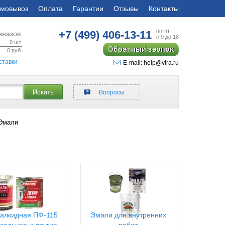
мовывоз
Оплата
Гарантии
Отзывы
Контакты
пн-пт
+7 (499)
406-13-11
аказов
с 9 до 18
0
шт.
Обратный звонок
0
руб.
ставки
E-mail: help@vira.ru
Искать
Вопросы
 Эмали
алкидная ПФ-115
Эмали для внутренних