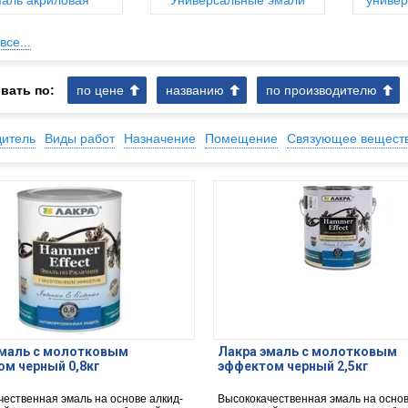
аль акриловая
Универсальные эмали
универ
все...
вать по:
по цене
названию
по производителю
дитель
Виды работ
Назначение
Помещение
Связующее вещест
эмаль с молотковым
Лакра эмаль с молотковым
м черный 0,8кг
эффектом черный 2,5кг
чественная эмаль на основе алкид-
Высококачественная эмаль на основ