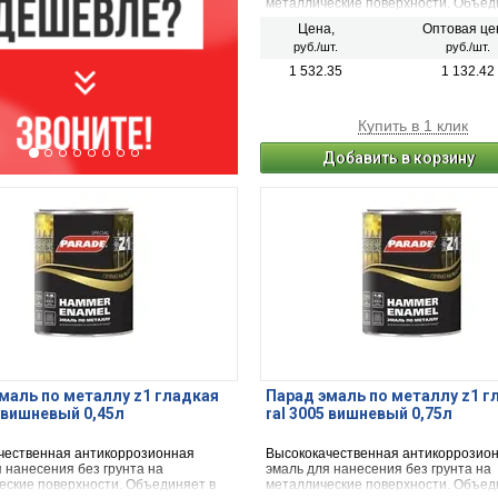
металлические поверхности. Объед
себе преобразователь ржавчины,
Цена,
Оптовая це
антикоррозионный грунт и износос
руб./шт.
руб./шт.
финишный слой. Надежно защищае
агрессивных атмосферных воздейст
1 532.35
1 132.42
влаги, коррозии. В большинстве слу
требует предварительного грунтов
поверхности. Легко наносится, быст
Купить в 1 клик
высыхает. Для окраски металлическ
поверхностей: забор, ворота, решетки
Добавить в корзину
также деревянных поверхностей дл
создания «металлического» эффект
внутренних и наружных работ.
маль по металлу z1 гладкая
Парад эмаль по металлу z1 г
5 вишневый 0,45л
ral 3005 вишневый 0,75л
чественная антикоррозионная
Высококачественная антикоррозио
 нанесения без грунта на
эмаль для нанесения без грунта на
еские поверхности. Объединяет в
металлические поверхности. Объед