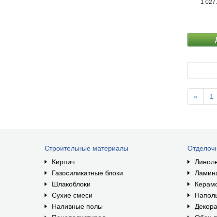
1 027
влаги, ко
требует 
поверхнос
высыхает
поверхнос
также де
создания
внутренн
«
1
Строительные материалы
Отделоч
Кирпич
Линол
Газосиликатные блоки
Ламин
Шлакоблоки
Керам
Сухие смеси
Наполь
Наливные полы
Декора