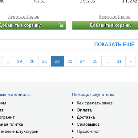
.90
757.51
1 532.35
1 132.42
ррозии. В большинстве случаев не
влаги, коррозии. В большинстве слу
предварительного грунтования
требует предварительного грунтов
ти. Легко наносится, быстро
поверхности. Легко наносится, быст
Купить в 1 клик
Купить в 1 клик
. Для окраски металлических
высыхает. Для окраски металлическ
тей: забор, ворота, решетки и т.п., а
поверхностей: забор, ворота, решетки
Добавить в корзину
Добавить в корзину
ревянных поверхностей для
также деревянных поверхностей дл
 «металлического» эффекта. Для
создания «металлического» эффект
их и наружных работ.
внутренних и наружных работ.
ПОКАЗАТЬ ЕЩЁ
...
19
20
21
22
23
24
25
...
31
»
ные материалы
Помощь покупателю
еум
Как сделать заказ
ат
Оплата
огранит
Доставка
ная плитка
Самовывоз
тивные штукатурки
Прайс-лист