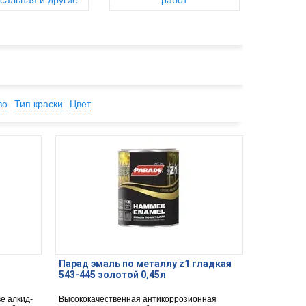
сальная и другие
работ
во
Тип краски
Цвет
Парад эмаль по металлу z1 гладкая
543-445 золотой 0,45л
е алкид-
Высококачественная антикоррозионная