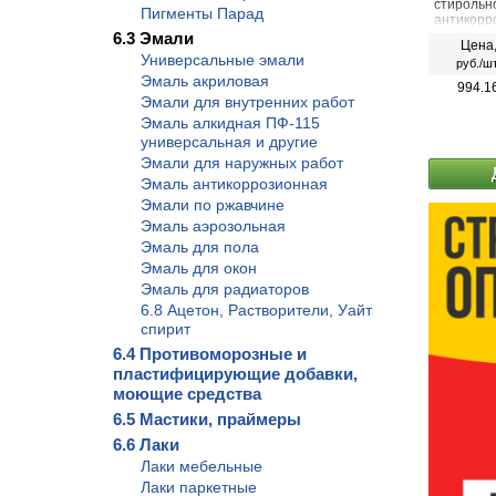
стирольно
Пигменты Парад
антикорр
эмали. П
6.3 Эмали
Цена
как чисты
Универсальные эмали
руб./шт
прокорро
Эмаль акриловая
поверхно
994.1
плотноде
Эмали для внутренних работ
также де
Эмаль алкидная ПФ-115
создания
универсальная и другие
высыхани
характер
Эмали для наружных работ
эффект),
Эмаль антикоррозионная
поверхно
Эмали по ржавчине
Эмаль аэрозольная
Эмаль для пола
Эмаль для окон
Эмаль для радиаторов
6.8 Ацетон, Растворители, Уайт
спирит
6.4 Противоморозные и
пластифицирующие добавки,
моющие средства
6.5 Мастики, праймеры
6.6 Лаки
Лаки мебельные
Лаки паркетные