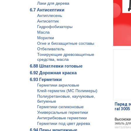
Лаки для дерева
6.7 Антисептики
Антиплесень
Антисептик
Гидрофобизаторы
Масла
Морилки
Огне и биозащитные составы
Отбеливатель
Тонирующие древозащитные
средства, масла
6.88 Шпатлевки готовые
6.92 Дорожная краска
6.93 Герметики
Герметики акриловые
Клей-герметик (МС Полимеры)
Полиуретановые, каучуковые,
битумные
Парад э
Герметики силиконовые
ral 300
Универсальные герметики
Антигрибковые герметики
Высокока
Герметики под цвет дерева
эмаль для
металлич
6.94 Пены монтажные