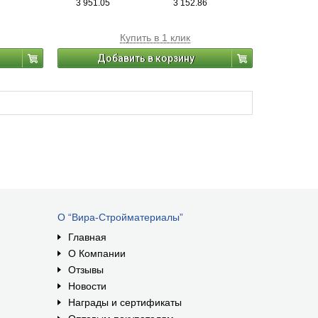
3 951.05
3 152.86
чаев не
влаги, коррозии. В большинстве случаев не
ания
требует предварительного грунтования
ро
поверхности. Легко наносится, быстро
Купить в 1 клик
их
высыхает. Для окраски металлических
 и т.п., а
поверхностей: забор, ворота, решетки и т.п., а
Добавить в корзину
я
также деревянных поверхностей для
а. Для
создания «металлического» эффекта. Для
внутренних и наружных работ.
О “Вира-Стройматериалы”
Главная
О Компании
Отзывы
Новости
Награды и сертификаты