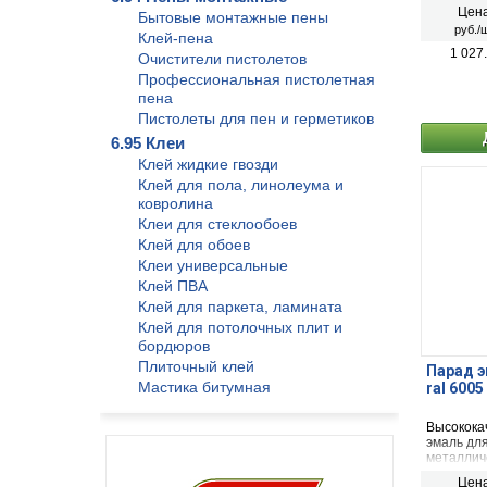
себе пре
Цена
Бытовые монтажные пены
антикорр
руб./ш
финишный
Клей-пена
агрессив
1 027
Очистители пистолетов
влаги, ко
Профессиональная пистолетная
требует 
поверхнос
пена
высыхает
Пистолеты для пен и герметиков
поверхнос
также де
6.95 Клеи
создания
Клей жидкие гвозди
внутренн
Клей для пола, линолеума и
ковролина
Клеи для стеклообоев
Клей для обоев
Клеи универсальные
Клей ПВА
Клей для паркета, ламината
Клей для потолочных плит и
бордюров
Плиточный клей
Парад э
Мастика битумная
ral 600
Высокока
эмаль для
металлич
себе пре
Цена