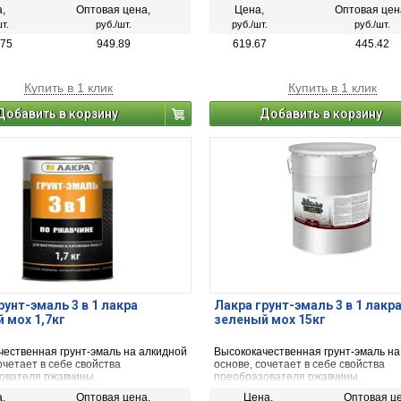
озионного грунта и декоративной
антикоррозионного грунта и декора
,
Оптовая цена,
Цена,
Оптовая цен
эмали.
т.
руб./шт.
руб./шт.
руб./шт.
.75
949.89
619.67
445.42
Купить в 1 клик
Купить в 1 клик
Добавить в корзину
Добавить в корзину
рунт-эмаль 3 в 1 лакра
Лакра грунт-эмаль 3 в 1 лакр
 мох 1,7кг
зеленый мох 15кг
чественная грунт-эмаль на алкидной
Высококачественная грунт-эмаль на
очетает в себе свойства
основе, сочетает в себе свойства
ователя ржавчины,
преобразователя ржавчины,
озионного грунта и декоративной
антикоррозионного грунта и декора
,
Оптовая цена,
Цена,
Оптовая це