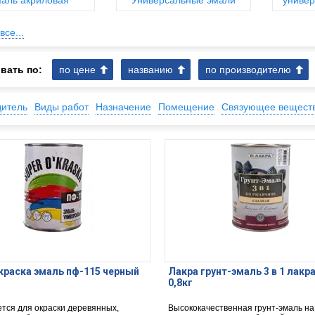
аль акриловая
Универсальные эмали
универ
все...
вать по:
по цене
названию
по производителю
дитель
Виды работ
Назначение
Помещение
Связующее вещест
краска эмаль пф-115 черный
Лакра грунт-эмаль 3 в 1 лакр
0,8кг
тся для окраски деревянных,
Высококачественная грунт-эмаль на