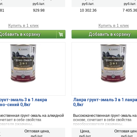
эмали.
т.
руб./шт.
руб./шт.
руб./шт.
.81
929.98
10 302.36
7 405.3
Купить в 1 клик
Купить в 1 клик
Добавить в корзину
Добавить в корзину
рунт-эмаль 3 в 1 лакра
Лакра грунт-эмаль 3 в 1 лакр
но-синий 0,8кг
0,8кг
чественная грунт-эмаль на алкидной
Высококачественная грунт-эмаль на
очетает в себе свойства
основе, сочетает в себе свойства
ователя ржавчины,
преобразователя ржавчины,
озионного грунта и декоративной
антикоррозионного грунта и декора
,
Оптовая цена,
Цена,
Оптовая цен
эмали.
.
руб./шт.
руб./шт.
руб./шт.