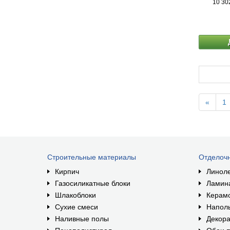
10 30
«
1
Строительные материалы
Отделоч
Кирпич
Линол
Газосиликатные блоки
Ламин
Шлакоблоки
Керам
Сухие смеси
Наполь
Наливные полы
Декора