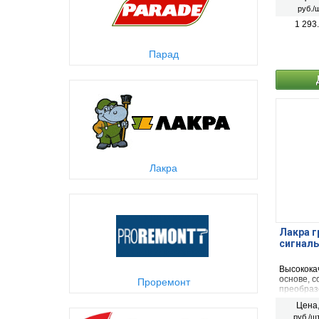
эмали.
руб./ш
1 293
Парад
Лакра
Лакра г
сигналь
Высокока
основе, с
Проремонт
преобраз
антикорр
Цена
эмали.
руб./шт