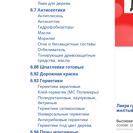
Лаки для дерева
6.7 Антисептики
Антиплесень
Антисептик
Гидрофобизаторы
Масла
Морилки
Огне и биозащитные составы
Отбеливатель
Тонирующие древозащитные
средства, масла
6.88 Шпатлевки готовые
6.92 Дорожная краска
6.93 Герметики
Герметики акриловые
Клей-герметик (МС Полимеры)
Полиуретановые, каучуковые,
битумные
Лакра г
Герметики силиконовые
желтый 
Универсальные герметики
Антигрибковые герметики
Высокока
Герметики под цвет дерева
основе, с
преобраз
6.94 Пены монтажные