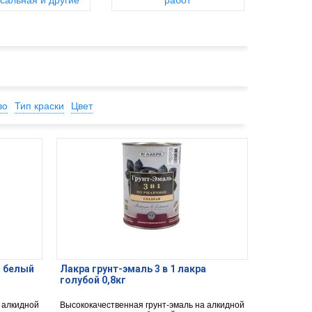
сальная и другие
работ
во
Тип краски
Цвет
а белый
Лакра грунт-эмаль 3 в 1 лакра
голубой 0,8кг
 алкидной
Высококачественная грунт-эмаль на алкидной