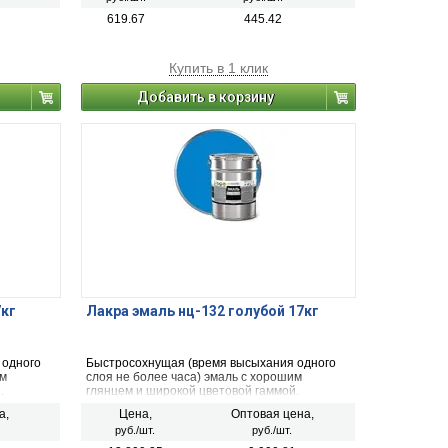
619.67
445.42
Купить в 1 клик
Добавить в корзину
7кг
Лакра эмаль нц-132 голубой 17кг
 одного
Быстросохнущая (время высыхания одного
им
слоя не более часа) эмаль с хорошим
.
глянцем и широкой цветовой гаммой.
о- и
Обладает высокой атмосферо-, свето- и
а,
Цена,
Оптовая цена,
т
водостойкостью покрытия. Образует
руб./шт.
руб./шт.
 высокой
эластичную и ударопрочную пленку высокой
азывает
твердости. После высыхания не оказывает