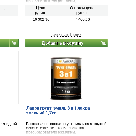
преобразователя ржавчины,
тивной
антикоррозионного грунта и декоративной
на,
Цена,
Оптовая цена,
эмали.
руб./шт.
руб./шт.
10 302.36
7 405.36
Купить в 1 клик
Добавить в корзину
а
Лакра грунт-эмаль 3 в 1 лакра
зеленый 1,7кг
 алкидной
Высококачественная грунт-эмаль на алкидной
основе, сочетает в себе свойства
преобразователя ржавчины,