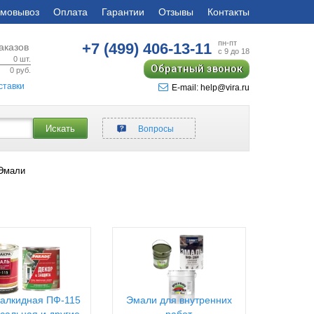
мовывоз
Оплата
Гарантии
Отзывы
Контакты
пн-пт
+7 (499)
406-13-11
аказов
с 9 до 18
0
шт.
Обратный звонок
0
руб.
ставки
E-mail: help@vira.ru
Искать
Вопросы
 Эмали
алкидная ПФ-115
Эмали для внутренних