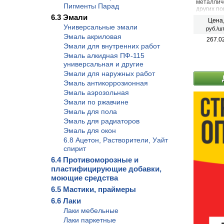
металлич
Пигменты Парад
других п
атмосфер
6.3 Эмали
Цена
внутренн
Универсальные эмали
руб./шт
оконных р
Эмаль акриловая
различны
267.0
предмето
Эмали для внутренних работ
Эмаль алкидная ПФ-115
универсальная и другие
Эмали для наружных работ
Эмаль антикоррозионная
Эмаль аэрозольная
Эмали по ржавчине
Эмаль для пола
Эмаль для радиаторов
Эмаль для окон
6.8 Ацетон, Растворители, Уайт
спирит
6.4 Противоморозные и
пластифицирующие добавки,
моющие средства
6.5 Мастики, праймеры
6.6 Лаки
Лаки мебельные
Лаки паркетные