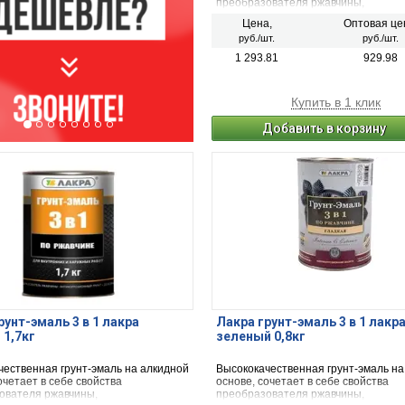
преобразователя ржавчины,
антикоррозионного грунта и декора
Цена,
Оптовая це
эмали.
руб./шт.
руб./шт.
1 293.81
929.98
Купить в 1 клик
Добавить в корзину
рунт-эмаль 3 в 1 лакра
Лакра грунт-эмаль 3 в 1 лакр
1,7кг
зеленый 0,8кг
чественная грунт-эмаль на алкидной
Высококачественная грунт-эмаль на
очетает в себе свойства
основе, сочетает в себе свойства
ователя ржавчины,
преобразователя ржавчины,