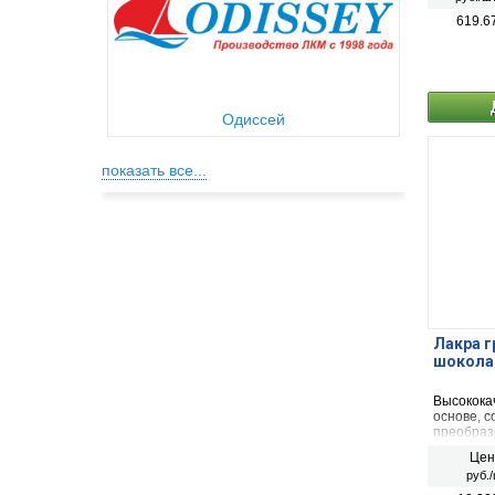
619.6
Одиссей
показать все...
Лакра г
шокола
Высокока
основе, с
преобраз
антикорр
Цен
эмали.
руб./