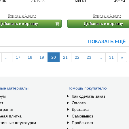
2.36
7 405.36
689.40
495.54
вредного воздействия на организм ч
Купить в 1 клик
Купить в 1 клик
Добавить в корзину
Добавить в корзину
ПОКАЗАТЬ ЕЩЁ
...
17
18
19
20
21
22
23
...
31
»
ные материалы
Помощь покупателю
еум
Как сделать заказ
ат
Оплата
огранит
Доставка
ная плитка
Самовывоз
тивные штукатурки
Прайс-лист