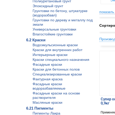
Эм
Полиуретановый грунт
Эпоксидный грунт
Грунтовки по бетону, штукатурке
показать 
(водоразбавл)
Грунтовки по дереву и металлу под
эмали
Сортиро
Универсальные грунтовки
Влагостойкие грунтовки
Произво
6.2 Краски
Водоэмульсионные краски
Краски для внутренних работ
Интерьерные краски
Краски специального назначения
Фасадные краски
Краски для бетонных полов
Специализированные краски
Фактурная краска
Фасадные краски
водоразбавляемые
Фасадные краски на основе
растворителя
Супер о
Масляные краски
0,9кг
6.21 Пигменты
Применяе
Пигменты Лакра