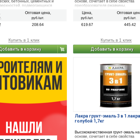
еских, бетонных, цементных и
основе, сочетает в себе свойства
оверхностей, подвергающихся
преобразователя ржавчины,
ным воздействиям, а также для
антикоррозионного грунта и декора
,
Оптовая цена,
Цена,
Оптовая цен
их отделочных работ: окраски
эмали.
.
руб./шт.
руб./шт.
руб./шт.
ам, подоконников, дверей, батарей,
х деревянных и металлических
2
208.64
619.67
445.42
в.
Купить в 1 клик
Купить в 1 клик
Добавить в корзину
Добавить в корзину
Лакра грунт-эмаль 3 в 1 лакр
голубой 1,7кг
Высококачественная грунт-эмаль на
основе, сочетает в себе свойства