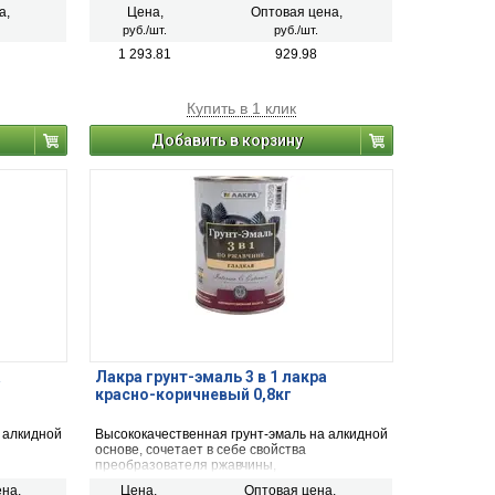
тивной
антикоррозионного грунта и декоративной
а,
Цена,
Оптовая цена,
эмали.
руб./шт.
руб./шт.
1 293.81
929.98
Купить в 1 клик
Добавить в корзину
а
Лакра грунт-эмаль 3 в 1 лакра
красно-коричневый 0,8кг
 алкидной
Высококачественная грунт-эмаль на алкидной
основе, сочетает в себе свойства
преобразователя ржавчины,
тивной
антикоррозионного грунта и декоративной
на,
Цена,
Оптовая цена,