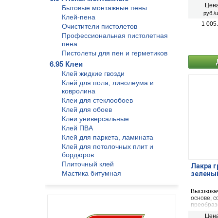
антикорр
Цена
Бытовые монтажные пены
эмали.
руб./ш
Клей-пена
1 005
Очистители пистолетов
Профессиональная пистолетная
пена
Пистолеты для пен и герметиков
6.95 Клеи
Клей жидкие гвозди
Клей для пола, линолеума и
ковролина
Клеи для стеклообоев
Клей для обоев
Клеи универсальные
Клей ПВА
Клей для паркета, ламината
Клей для потолочных плит и
бордюров
Плиточный клей
Лакра г
Мастика битумная
зеленый
Высокока
основе, с
преобраз
антикорр
Цена