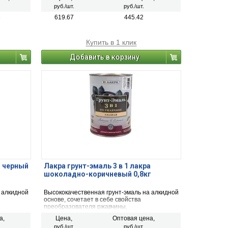
эмали.
руб./шт.
руб./шт.
6
619.67
445.42
Купить в 1 клик
Добавить в корзину
а черный
Лакра грунт-эмаль 3 в 1 лакра
шоколадно-коричневый 0,8кг
 алкидной
Высококачественная грунт-эмаль на алкидной
основе, сочетает в себе свойства
преобразователя ржавчины,
тивной
антикоррозионного грунта и декоративной
а,
Цена,
Оптовая цена,
эмали.
руб./шт.
руб./шт.