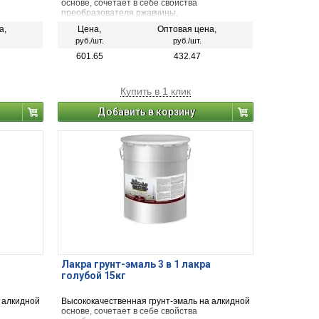
основе, сочетает в себе свойства
преобразователя ржавчины,
тивной
антикоррозионного грунта и декоративной
а,
Цена,
Оптовая цена,
эмали.
руб./шт.
руб./шт.
601.65
432.47
Купить в 1 клик
Добавить в корзину
а
Лакра грунт-эмаль 3 в 1 лакра
голубой 15кг
 алкидной
Высококачественная грунт-эмаль на алкидной
основе, сочетает в себе свойства