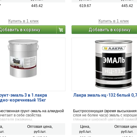
7
445.42
619.67
445.42
Купить в 1 клик
Купить в 1 клик
Добавить в корзину
Добавить в корзину
рунт-эмаль 3 в 1 лакра
Лакра эмаль нц-132 белый 0,
дно-коричневый 15кг
чественная грунт-эмаль на алкидной
Быстросохнущая (время высыхания
очетает в себе свойства
слоя не более часа) эмаль с хорош
ователя ржавчины,
глянцем и широкой цветовой гаммой
озионного грунта и декоративной
Обладает высокой атмосферо-, свет
а,
Оптовая цена,
Цена,
Оптовая цен
водостойкостью покрытия. Образуе
шт.
руб./шт.
руб./шт.
руб./шт.
эластичную и ударопрочную пленку
твердости. После высыхания не ок