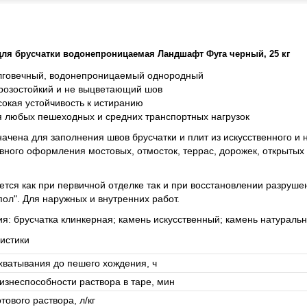
для брусчатки водонепроницаемая Ландшафт Фуга черный, 25 кг
лговечный, водонепроницаемый однородный
розостойкий и не выцветающий шов
сокая устойчивость к истиранию
я любых пешеходных и средних транспортных нагрузок
ачена для заполнения швов брусчатки и плит из искусственного и 
вного оформления мостовых, отмосток, террас, дорожек, открытых
тся как при первичной отделке так и при восстановлении разруш
пол". Для наружных и внутренних работ.
я: брусчатка клинкерная; камень искусственный; камень натураль
истики
хватывания до пешего хождения, ч
изнеспособности раствора в таре, мин
тового раствора, л/кг