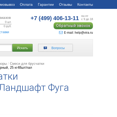
мовывоз
Оплата
Гарантии
Отзывы
Контакты
пн-пт
+7 (499)
406-13-11
аказов
с 9 до 18
0
шт.
Обратный звонок
0
руб.
ставки
E-mail: help@vira.ru
Искать
Вопросы
воры
Смеси для брусчатки
рный, 25 кг48шт/пал
атки
Ландшафт Фуга