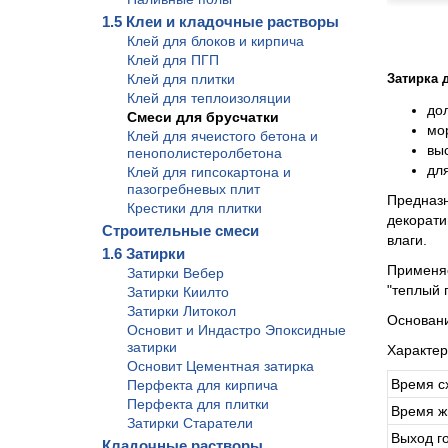
1.5 Клеи и кладочные растворы
Клей для блоков и кирпича
Клей для ПГП
Затирка 
Клей для плитки
Клей для теплоизоляции
до
Смеси для брусчатки
мо
Клей для ячеистого бетона и
вы
пенополистеролбетона
дл
Клей для гипсокартона и
пазогребневых плит
Предназн
Крестики для плитки
декорати
Строительные смеси
влаги.
1.6 Затирки
Применяе
Затирки Вебер
"теплый 
Затирки Киилто
Затирки Литокол
Основани
Основит и Индастро Эпоксидные
затирки
Характер
Основит Цементная затирка
Время с
Перфекта для кирпича
Перфекта для плитки
Время ж
Затирки Старатели
Выход го
Кладочные растворы