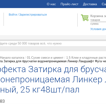
О нас
Прайс-лист
Доставка
Са
Войти
/
Зарегистрироваться
Корзина з
товаров
сумма
Условия до
Начало каталога
01.Сухие смеси и цемент
1.5 Клеи и кладочные раст
а Затирка для брусчатки водонепроницаемая Линкер Ландшафт Фуга че
фекта Затирка для брусч
донепроницаемая Линкер 
ный, 25 кг48шт/пал
83