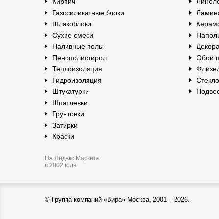
Кирпич
Линол
Газосиликатные блоки
Ламин
Шлакоблоки
Керам
Сухие смеси
Наполь
Наливные полы
Декора
Пенополистирол
Обои п
Теплоизоляция
Флизе
Гидроизоляция
Стекл
Штукатурки
Подвес
Шпатлевки
Грунтовки
Затирки
Краски
На Яндекс.Маркете
с 2002 года
©
Группа компаний «Вира»
Москва, 2001 – 2026.