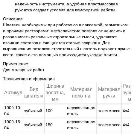
надежность инструмента, а удобная пластмассовая
рукоятка создает условия для комфортной работы.
Описание
Шпатели необходимы при работах со шпаклевкой, герметиком
и прочими растворами: металлические позволяют наносить и
разравнивать различные строительные смеси, удаляются
излишки составов и счищаются старые покрытия. Для
выравнивания потолков строительный шпатель подходит лучше
всего, также с его помощью производится укладка плитки.
Применение
Для малярных работ
Техническая информация
Ширина
Разм
Вид
Материал
Материал
Артикул
полотна,
зубь
шпателя
полотна
ручки
мм
м
1009-10-
нержавеющая
зубчатый
100
пластмасса
4х4
04
сталь
1009-15-
нержавеющая
зубчатый
150
пластмасса
4х4
04
сталь