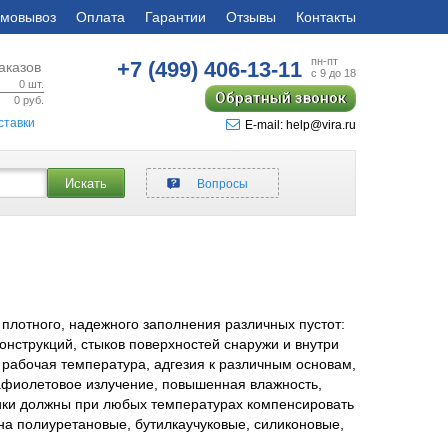
мовывоз
Оплата
Гарантии
Отзывы
Контакты
пн-пт
+7 (499)
406-13-11
аказов
с 9 до 18
0
шт.
Обратный звонок
0
руб.
ставки
E-mail: help@vira.ru
Искать
Вопросы
плотного, надежного заполнения различных пустот:
нструкций, стыков поверхностей снаружи и внутри
, рабочая температура, адгезия к различным основам,
афиолетовое излучение, повышенная влажность,
тики должны при любых температурах компенсировать
на полиуретановые, бутилкаучуковые, силиконовые,