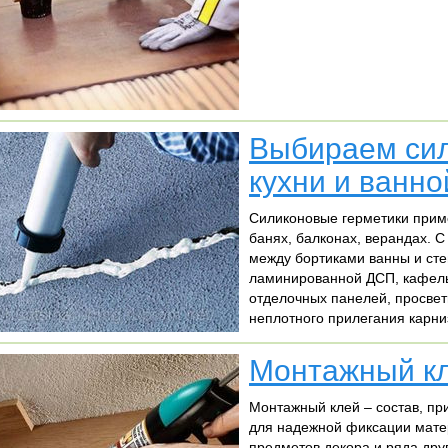
Выбираем сил
кухни и ванно
Cиликоновые герметики приме
банях, балконах, верандах. 
между бортиками ванны и сте
ламинированной ДСП, кафельн
отделочных панелей, просвет
неплотного прилегания карни
Монтажный кл
Монтажный клей – состав, п
для надежной фиксации матер
предметов декора и ряда друг