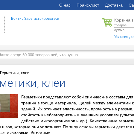
О нас
Прайс-лист
Доставка
Са
Войти
/
Зарегистрироваться
Корзина з
товаров
сумма
Условия до
Герметики, клеи
метики, клеи
Герметики представляют собой химические составы для 
трещин в толще материала, щелей между элементами ко
зданий. Их отличает эластичность, прочность на разрыв
стойкость к неблагоприятным внешним условиям (ультр
действие микроорганизмов и др.). Качественные герме
 швов, которые они уплотняют. По типу основы герметики делятся 
ые, акриловые, битумные.