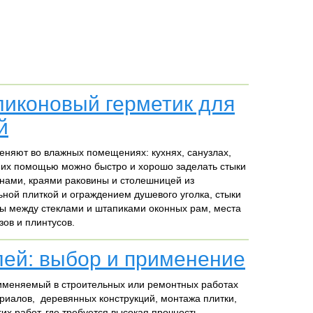
иконовый герметик для
й
няют во влажных помещениях: кухнях, санузлах,
С их помощью можно быстро и хорошо заделать стыки
нами, краями раковины и столешницей из
ой плиткой и ограждением душевого уголка, стыки
ы между стеклами и штапиками оконных рам, места
зов и плинтусов.
ей: выбор и применение
рименяемый в строительных или ремонтных работах
иалов, деревянных конструкций, монтажа плитки,
их работ, где требуется высокая прочность