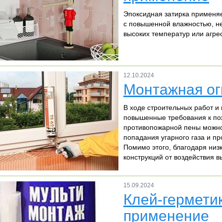
Эпоксидная затирка применя
с повышенной влажностью, не
высоких температур или агре
12.10.2024
Монтажная ог
В ходе строительных работ и
повышенные требования к по
противопожарной пены можно
попадания угарного газа и п
Помимо этого, благодаря низ
конструкций от воздействия в
15.09.2024
Клей-герметик
применение